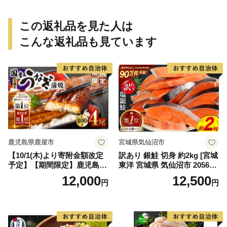
媛県【えひめの町（超）推
し！（愛南町）】(295)
この返礼品を見た人は
こんな返礼品も見ています
鹿児島県鹿屋市
宮城県気仙沼市
【10/1(木)より寄附金額改定
訳あり 銀鮭 切身 約2kg [宮城
予定】【期間限定】鹿児島県
東洋 宮城県 気仙沼市 205649
大隅産うなぎ蒲焼4尾（400
91] 鮭 魚介類 海鮮 訳アリ 規
12,000
12,500
円
円
g） KN007-023
格外 不揃い さけ サケ 鮭切身
シャケ 切り身 冷凍 家庭用 お
かず 弁当 支援 サーモン 銀鮭
切り身 魚 わけあり