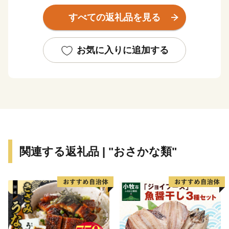
な土壌を活かし、主にコシヒカリが生産されています。
すべての返礼品を見る
近年では、子育て共助のまちづくりに挑戦。民間企業の
皆さんとまちづくりを推進しており、公園で行われてい
る「園むすびプロジェクト」の取り組みは、第34回都市
お気に入りに追加する
公園等コンクールにて最高賞である国土交通大臣賞を受
賞するなど、全国から多くの方に注目いただいていま
す。
Introduction of Funahashi
Funahashi Village is the only village in Hokuriku located in
関連する返礼品 | "おさかな類"
the center of Toyama. Prefecture and the smallest
municipality in Japan with an area of about 3.47 km2.
The main industry is agriculture. Taking advantage of
subsoil water from the majestic Tateyama Mountain and
fertile soil, Koshihikari rice is mainly producted in the area.
We have taken on the challenge of “building a community