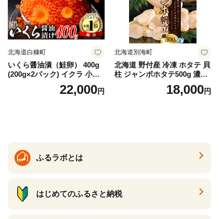
納税 ふるさとチョイス チョ
イス 北海道 白糠町
北海道白糠町
北海道別海町
いくら醤油漬（鮭卵） 400g
北海道 野付産 冷凍 ホタテ 貝
(200g×2パック) イクラ 小分
柱 ジャンボホタテ500g 濃厚
け いくら醤油漬 鮭いくら い
な旨味と甘み （ほたて ホタ
22,000
18,000
円
円
くら醤油漬け 鮭 鮭卵 ikura
テ 帆立 貝柱 ホタテ貝柱 大玉
醤油いくら 冷凍いくら いく
大粒 北海道 別海 野付 ふるさ
ら北海道 醤油鮭いくら 人気
と納税）
大好評品 北海道 白糠町
ふるラボとは
はじめてのふるさと納税