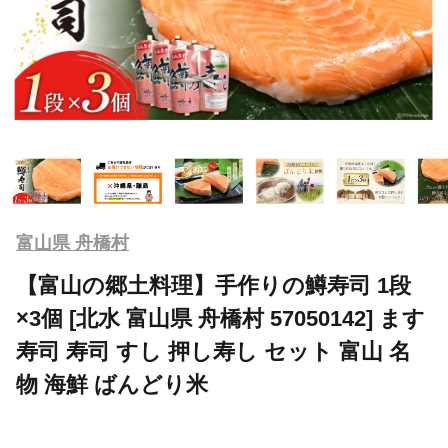
富山県 舟橋村
【富山の郷土料理】手作りの鱒寿司 1段
×3個 [北水 富山県 舟橋村 57050142] ます
寿司 寿司 すし 押し寿し セット 富山 名
物 海鮮 ばんどり米