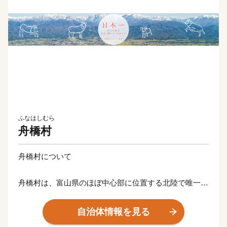
ふなはしむら
舟橋村
舟橋村について
舟橋村は、富山県のほぼ中心部に位置する北陸で唯一の
村、そして面積が約3.47km2と日本一小さな自治体で
す。
自治体情報を見る
主な産業は農業で、雄大な立山連峰からの伏流水と肥沃