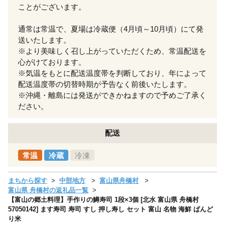
ことがございます。
通常は常温で、夏場は冷蔵便（4月頃～10月頃）にて発
送いたします。
※より美味しく召し上がっていただくため、常温配送を
心がけております。
※気温をもとに配送温度帯を判断しており、年によって
配送温度帯の切替時期が予告なく前後いたします。
※沖縄・離島には発送ができかねますので予めご了承く
ださい。
配送
常温
冷蔵
冷凍
まちから探す
中部地方
富山県舟橋村
富山県 舟橋村の返礼品一覧
【富山の郷土料理】手作りの鱒寿司 1段×3個 [北水 富山県 舟橋村
57050142] ます寿司 寿司 すし 押し寿し セット 富山 名物 海鮮 ばんど
り米