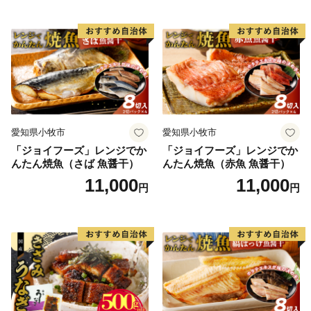
り お茶漬け お取り寄せ お取
り寄せグルメ 愛知県 小牧市
送料無料
愛知県小牧市
愛知県小牧市
「ジョイフーズ」レンジでか
「ジョイフーズ」レンジでか
んたん焼魚（さば 魚醤干）
んたん焼魚（赤魚 魚醤干）
11,000
11,000
円
円