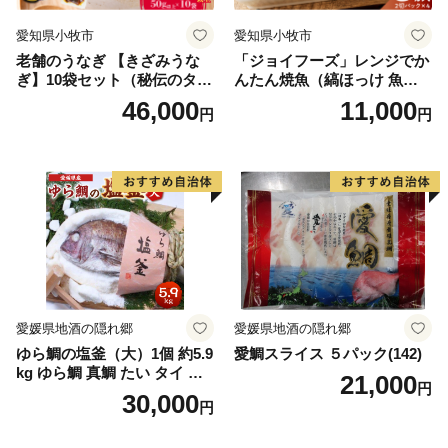
愛知県小牧市
愛知県小牧市
老舗のうなぎ 【きざみうな
「ジョイフーズ」レンジでか
ぎ】10袋セット（秘伝のタレ
んたん焼魚（縞ほっけ 魚醤
付）
干）
46,000
11,000
円
円
愛媛県地酒の隠れ郷
愛媛県地酒の隠れ郷
ゆら鯛の塩釜（大）1個 約5.9
愛鯛スライス ５パック(142)
kg ゆら鯛 真鯛 たい タイ 鯛
21,000
円
塩釜焼き 塩釜 魚 魚介類 海鮮
30,000
円
祝い事 お祝い ハレの日 食品
冷蔵 宝水産 国産 由良半島 愛