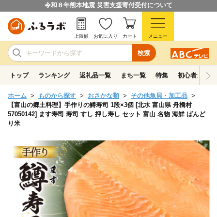
令和８年熊本地震 災害支援寄付受付について
上限額
お気に入り
カート
メニュー
検索
トップ
ランキング
返礼品一覧
まち一覧
特集
初心者ガイド
ホーム
ものから探す
おさかな類
その他魚貝・加工品
【富山の郷土料理】手作りの鱒寿司 1段×3個 [北水 富山県 舟橋村
57050142] ます寿司 寿司 すし 押し寿し セット 富山 名物 海鮮 ばんど
り米