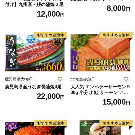
付け】九州産・鰻の蒲焼２尾
8,000
円
12,000
円
鹿児島県大崎町
北海道白糠町
鹿児島県産うなぎ長蒲焼4尾
大人気 エンペラーサーモン 9
00g 小分け 鮭 サーモン アト
22,000
円
ランティックサーモン 水産
15,000
円
庁長官賞 受賞 さけ シャケ し
ゃけ sake カルパッチョ ソテ
ー レアステーキ 人気 高級 大
満足 美味しい 贈答 生食用 刺
身 お刺身 刺し身 魚介類 海鮮
冷凍 厚切り 薄切り ふるさと