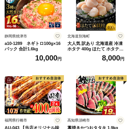
静岡県焼津市
北海道別海町
a10-1289 ネギトロ100g×16
大人気 訳あり 北海道産 冷凍
パック 合計1.6kg
ホタテ 400g ほたて ホタテ
帆立 貝柱 海鮮 魚介類 刺身
10,000
8,000
円
円
大粒 天然 海鮮 ランキング 大
人気 人気 おすすめ 訳あり ）
福岡県行橋市
高知県須崎市
AU-043 【当店オリジナル味
藁焼きかつおタタキ 1.9kg