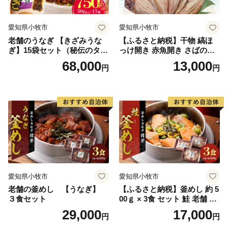
for mutual support in raising children”. and we are
promoting community development with the private
愛知県小牧市
愛知県小牧市
sector.
老舗のうなぎ 【きざみうな
【ふるさと納税】干物 縞ほ
The "En Musubi Project" that has been carried out in the
ぎ】15袋セット（秘伝のタレ
っけ開き 赤魚開き さばの開
park will receive the Minister of Land, Infrastructure,
付）
き 魚醤干し 3種 セット 詰め
68,000
13,000
円
円
合わせ 魚 おかず 肉厚 おいし
Transport and Tourism Award It has attracted the attention
い さば 赤魚 縞ホッケ ジョイ
of many people from all over the country.
フーズ 魚貝類 お取り寄せ お
取り寄せグルメ 魚醤 ナンプ
ラー 愛知県 小牧市 冷凍 送料
無料
愛知県小牧市
愛知県小牧市
老舗の釜めし 【うなぎ】
【ふるさと納税】釜めし 約 5
３食セット
00ｇ × 3食 セット 鮭 老舗 急
速冷凍 レンチン 時短 簡単調
29,000
17,000
円
円
理 食品 加工品 海鮮 手作り
ほくほく ご飯 お弁当 おにぎ