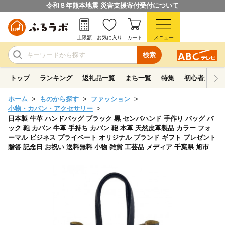
令和８年熊本地震 災害支援寄付受付について
上限額
お気に入り
カート
メニュー
検索
トップ
ランキング
返礼品一覧
まち一覧
特集
初心者ガイド
ホーム
ものから探す
ファッション
小物・カバン・アクセサリー
日本製 牛革 ハンドバッグ ブラック 黒 センバハンド 手作り バッグ バ
ック 鞄 カバン 牛革 手持ち カバン 鞄 本革 天然皮革製品 カラー フォ
ーマル ビジネス プライベート オリジナル ブランド ギフト プレゼント
贈答 記念日 お祝い 送料無料 小物 雑貨 工芸品 メディア 千葉県 旭市