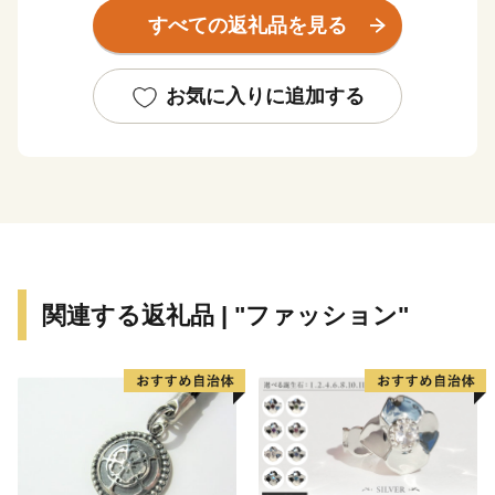
北総台地が広がっています。
すべての返礼品を見る
年間平均気温１５℃と温暖な気候は、農業はもちろん畜
産にも適しており、農産物、畜産物ともに全国でも指折
りの生産高を誇ります。
お気に入りに追加する
また、県内でもトップクラスの漁獲量を誇る飯岡漁港を
有する旭市では、年間を通じて“海の味”が楽しめます。
そのほか、海や自然を活かした体験イベントも豊富にあ
ります。
ぜひ、旭市をご堪能ください！
関連する返礼品 | "ファッション"
●旭市ふるさと応援寄附について
旭市外にお住まいの個人の方で寄附をしていただいた方
には、旭市のＰＲも兼ねて特産品などお礼の品をお送り
します。