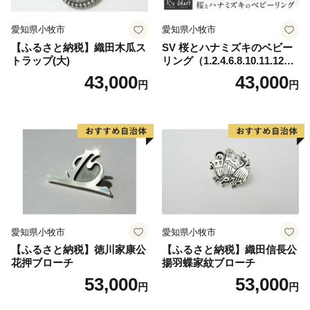
愛知県小牧市
愛知県小牧市
【ご注意】
【ふるさと納税】織田木瓜ス
SV 桜とハナミズキのベビー
※特典商品の送付は、旭市外にお住まいの個人の方に限
トラップ(大)
リング（1.2.4.6.8.10.11.12
らせていただきます。
月）
43,000
43,000
円
円
※寄附につきましては、年度内の回数制限は現在設けて
おりません。
※お礼の品のお届けには1～2ヶ月程度かかることがあり
ます。
※特典商品の写真はイメージです。
※ご寄附から2ヶ月以上先となるお礼品の配送日時指定
は、承ることができません。
愛知県小牧市
愛知県小牧市
■□■……………………………………………………
【ふるさと納税】徳川家康公
【ふるさと納税】織田信長公
花押ブローチ
揚羽蝶家紋ブローチ
返礼品・証明書等のお問い合わせはこちらへ
53,000
53,000
円
円
■返礼品について■