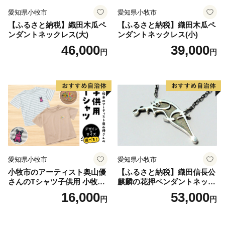
愛知県小牧市
愛知県小牧市
【ふるさと納税】織田木瓜ペ
【ふるさと納税】織田木瓜ペ
ンダントネックレス(大)
ンダントネックレス(小)
46,000
39,000
円
円
愛知県小牧市
愛知県小牧市
小牧市のアーティスト奥山優
【ふるさと納税】織田信長公
さんのTシャツ子供用 小牧市
麒麟の花押ペンダントネック
制70周年記念
レス
16,000
53,000
円
円