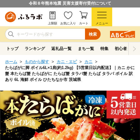
令和８年熊本地震 災害支援寄付受付について
上限額
お気に入り
カート
メニュー
検索
トップ
ランキング
返礼品一覧
まち一覧
特集
初心者ガイド
ホーム
ものから探す
カニ・エビ
カニ
たらばがに脚 ボイル6L×1肩(約1.2kg) 【5営業日以内配送】｜カニ かに
蟹 本たらば蟹 たらばがに たらば蟹 タラバ蟹 たらば タラバ ボイル 訳
あり 6L 海鮮 ボイル ひたちなか市 茨城県