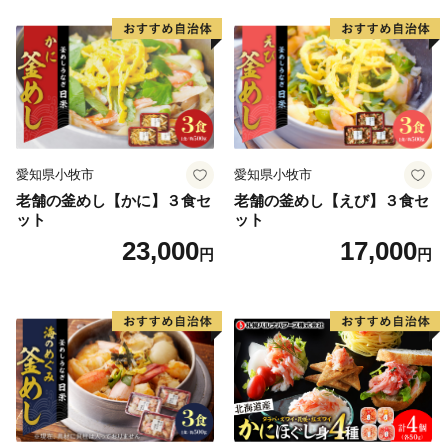
近海で採れる地魚が豊富に揃う魚市場で、県内外から年
間100万人以上の観光客が訪れます。大きなネタが魅力
のお寿司や新鮮な海の幸が盛りだくさんの海鮮丼を心ゆ
くまでご堪能いただけます。その他、たこの加工生産量
日本一を誇り、多数の水産加工会社では様々な商品の製
造、オリジナル商品の開発が盛んに行われています。ま
た、日本屈指の生産量を誇る「ほしいも」は無添加のヘ
愛知県小牧市
愛知県小牧市
ルシースイーツとして子供から大人まで皆に愛されるひ
老舗の釜めし【かに】３食セ
老舗の釜めし【えび】３食セ
たちなか市ソウルフードです。
ット
ット
＜ひたちなか海浜鉄道湊線＞
23,000
17,000
円
円
ひたちなか海浜鉄道湊線は、大正２年（1913年）に運
行を開始した歴史あるローカル線であり、地域を象徴す
る存在として地元民に愛されています。映画「フラガー
ル」をはじめ、ドラマ・CM等のロケーションとしても
数多く起用されており、中でも、那珂湊駅は築100年を
超えた趣のある木造駅舎が魅力的で「関東の駅百選」に
選出されています。また、勝田駅から阿字ヶ浦駅まで計
10駅（今後、国営ひたち海浜公園前まで延伸予定）に設