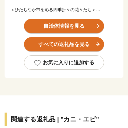
＜ひたちなか市を彩る四季折々の花々たち＞
ひたちなか市は茨城県の中央部、県都水戸市に隣接。暖
かな春が訪れる頃、国営ひたち海浜公園では、香り高く
自治体情報を見る
色鮮やかなスイセン、カラフルで可愛らしいチューリッ
プ、そして、『死ぬまでに行きたい！世界の絶景』と評
すべての返礼品を見る
され空の青・海の青のハーモニーが美しいネモフィラが
見頃を迎え、大勢の観光客で賑わいます。夏に突如姿を
現す新緑のコキアは、秋にかけて赤と緑のグラデーショ
お気に入りに追加する
ンを表現し、10月頃には『紅葉コキア』として一面を真
っ赤に染め上げます。その他、市内の馬渡はにわ公園で
は、毎年6月に美しい花しょうぶが咲き誇り、白と紫の
涼しげな花景色は、来園者に初夏の訪れを感じさせてく
れています。
＜豊富な海の幸と、地域に根付いた“食”を味わう＞
太平洋に面するひたちなか市に訪れたのなら、必ず食べ
関連する返礼品 | "カニ・エビ"
たい海の幸。 那珂湊おさかな市場では、旬の魚介類や