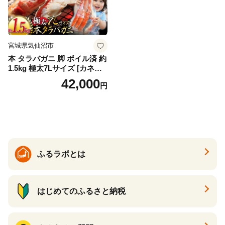
宮城県気仙沼市
本 タラバガニ 脚 ボイル済 約
1.5kg 極太7Lサイズ [カネダ
イ 宮城県 気仙沼市 2056432
42,000
円
6] カニ かに 蟹 たらばがに た
らば蟹 タラバ蟹 たらば タラ
バ ボイル
ふるラボとは
はじめてのふるさと納税