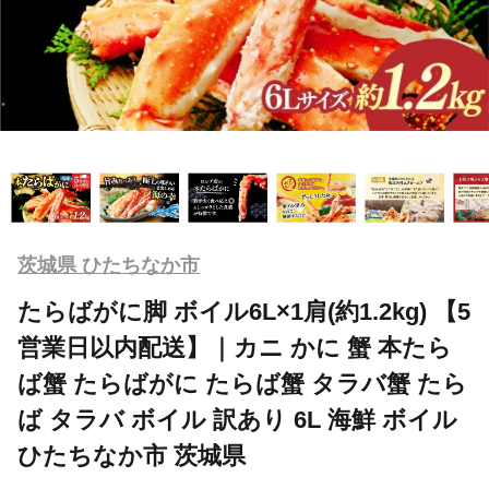
茨城県 ひたちなか市
たらばがに脚 ボイル6L×1肩(約1.2kg) 【5
営業日以内配送】｜カニ かに 蟹 本たら
ば蟹 たらばがに たらば蟹 タラバ蟹 たら
ば タラバ ボイル 訳あり 6L 海鮮 ボイル
ひたちなか市 茨城県