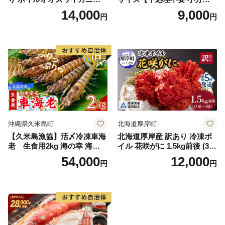
kg《1kg(４尾～５尾)×2》【e
50g×2P 訳あり サイズ不揃い
14,000
9,000
円
円
r002-051-a】 / ふるさと納税
バナメイエビ バラ凍結】
オオズワイガニ ズワイガニ
訳あり 北海道 日高 浜茹で ボ
イル済み 冷凍 カニ 蟹 かに
カニ味噌 甲羅 お得 格安 小ぶ
り 解凍 カニ鍋 甲羅焼き 海鮮
返礼品 特産品 新鮮 濃厚 旨み
簡単調理 家庭用 ギフト グル
メ
沖縄県久米島町
北海道厚岸町
【久米島漁協】活〆冷凍車海
北海道厚岸産 訳あり 冷凍ボ
老 生食用2kg 海の幸 海鮮
イル 花咲がに 1.5kg前後 (3尾
車えび クルマエビ 高級食材
～5尾入) 蟹 花咲ガニ 魚介類
54,000
12,000
円
円
生食 刺身 鮮度抜群 プリプリ
魚介 [№5863-1090]
甘み 旨味 塩焼き 天ぷら 素揚
げ BBQ シーフード 贈答 贈
り物 お歳暮 お中元