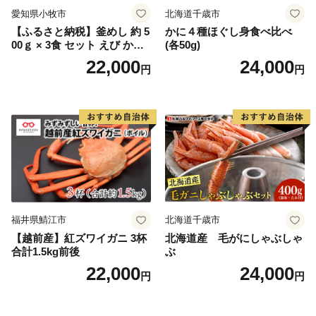
愛知県小牧市
北海道千歳市
置されている駅名標は、それぞれの地域の魅力が一目で
【ふるさと納税】釜めし 約 5
かに４種ほぐし身食べ比べ
伝わるユニークなデザインとなっており、2015年度グ
00ｇ × 3食 セット えび かに
(各50g)
ッドデザイン賞を受賞しました。列車のレトロな雰囲気
海のめぐみ 老舗 急速冷凍 レ
22,000
24,000
円
円
と広大なお芋畑や田園風景を眺めながら、14.3ｋｍのシ
ンチン 時短 簡単調理 食品 加
工品 ご飯 お弁当 おにぎり お
ョートトリップを楽しむことができます。
茶漬け お取り寄せ お取り寄
せグルメ 愛知県 小牧市 送料
無料
福井県鯖江市
北海道千歳市
【越前産】紅ズワイガニ 3杯
北海道産 毛がにしゃぶしゃ
合計1.5kg前後
ぶ
22,000
24,000
円
円