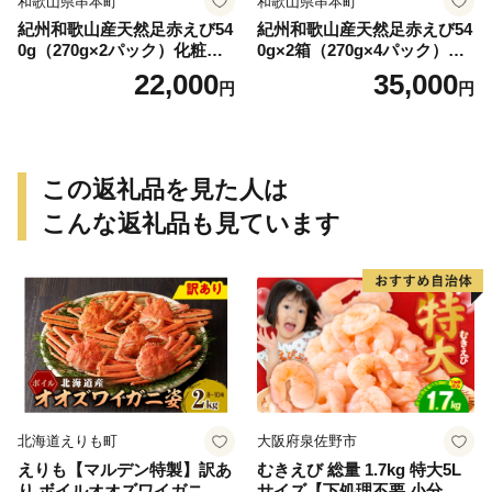
和歌山県串本町
和歌山県串本町
紀州和歌山産天然足赤えび54
紀州和歌山産天然足赤えび54
0g（270g×2パック）化粧箱
0g×2箱（270g×4パック）化
入 ※2026年12月上旬〜2027
粧箱入 ※2026年12月上旬〜2
22,000
35,000
円
円
年2月上旬頃順次発送予定
027年2月上旬頃順次発送予定
（お届け日指定不可）／海老
（お届け日指定不可）（お届
エビ えび クマエビ 足赤 天然
け日指定不可）／海老 エビ
おかず【uot772A】
えび クマエビ 足赤 天然 おか
ず【uot773A】
この返礼品を見た人は
こんな返礼品も見ています
北海道えりも町
大阪府泉佐野市
えりも【マルデン特製】訳あ
むきえび 総量 1.7kg 特大5L
り ボイルオオズワイガニ姿2
サイズ【下処理不要 小分け 8