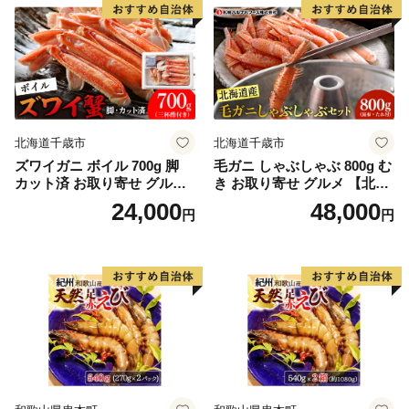
北海道千歳市
北海道千歳市
ズワイガニ ボイル 700g 脚
毛ガニ しゃぶしゃぶ 800g む
カット済 お取り寄せ グルメ
き お取り寄せ グルメ 【北海
【北海道】【札幌バルナバフ
道】【札幌バルナバフーズ】
24,000
48,000
円
円
ーズ】