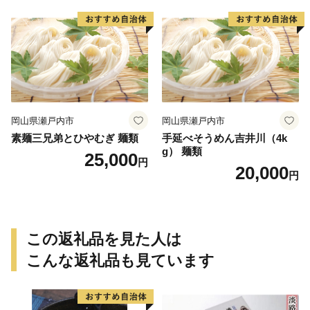
岡山県瀬戸内市
岡山県瀬戸内市
素麺三兄弟とひやむぎ 麺類
手延べそうめん吉井川（4k
g） 麺類
25,000
円
20,000
円
この返礼品を見た人は
こんな返礼品も見ています