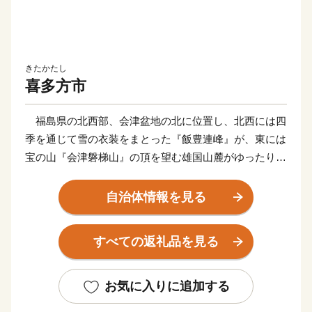
きたかたし
喜多方市
福島県の北西部、会津盆地の北に位置し、北西には四
季を通じて雪の衣装をまとった『飯豊連峰』が、東には
宝の山『会津磐梯山』の頂を望む雄国山麓がゆったりと
裾野を広げる人口約５万人のまちです。
約５５５㎢の広大な市の面積を有していますが、その
自治体情報を見る
半数以上を林野が占めています。市の中心部から南部に
かけては平坦な地形であり、市街地を取り囲むように田
すべての返礼品を見る
園地帯が広がっています。
盆地特有の内陸性気候により、夏は厳しい暑さが続く
日もあり、冬は寒冷で豪雪に見舞われることもありま
お気に入りに追加する
す。それでも、厳しい冬の先には、うららかな春があ