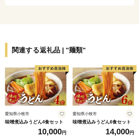
り、暑い夏の先には実りの秋があり、ここに暮らせば四
季の移ろいに衣食をかえながら暮らしの変化を楽しむこ
とができます。
関連する返礼品 | "麺類"
愛知県小牧市
愛知県小牧市
味噌煮込みうどん4食セット
味噌煮込みうどん6食セット
10,000
14,000
円
円