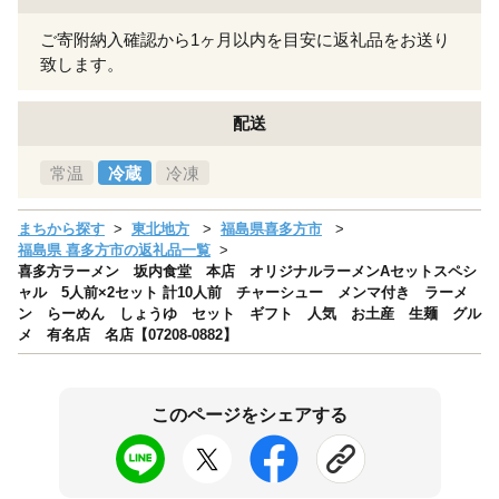
ご寄附納入確認から1ヶ月以内を目安に返礼品をお送り
致します。
配送
常温
冷蔵
冷凍
まちから探す
東北地方
福島県喜多方市
福島県 喜多方市の返礼品一覧
喜多方ラーメン 坂内食堂 本店 オリジナルラーメンAセットスペシ
ャル 5人前×2セット 計10人前 チャーシュー メンマ付き ラーメ
ン らーめん しょうゆ セット ギフト 人気 お土産 生麺 グル
メ 有名店 名店【07208-0882】
このページをシェアする