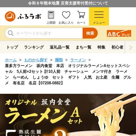
令和８年熊本地震 災害支援寄付受付について
上限額
お気に入り
カート
メニュー
検索
トップ
ランキング
返礼品一覧
まち一覧
特集
初心者ガイド
ホーム
ものから探す
麺類
ラーメン
喜多方ラーメン 坂内食堂 本店 オリジナルラーメンAセットスペシ
ャル 5人前×2セット 計10人前 チャーシュー メンマ付き ラーメ
ン らーめん しょうゆ セット ギフト 人気 お土産 生麺 グル
メ 有名店 名店【07208-0882】