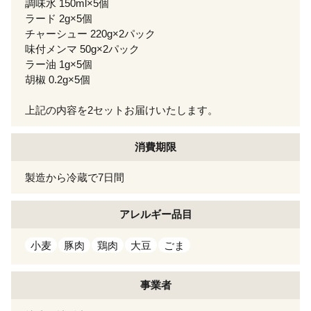
調味水 150ml×5個
ラード 2g×5個
チャーシュー 220g×2パック
味付メンマ 50g×2パック
ラー油 1g×5個
胡椒 0.2g×5個
上記の内容を2セットお届けいたします。
消費期限
製造から冷蔵で7日間
アレルギー
品目
小麦
豚肉
鶏肉
大豆
ごま
事業者