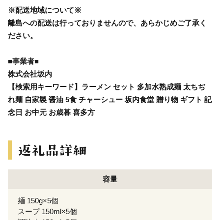
※配送地域について※
離島への配送は行っておりませんので、あらかじめご了承く
ださい。
■事業者■
株式会社坂内
【検索用キーワード】ラーメン セット 多加水熟成麺 太ちぢ
れ麺 自家製 醤油 5食 チャーシュー 坂内食堂 贈り物 ギフト 記
念日 お中元 お歳暮 喜多方
容量
麺 150g×5個
スープ 150ml×5個