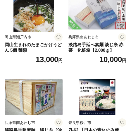
岡山県瀬戸内市
兵庫県南あわじ市
岡山生まれのたまごかけうど
淡路島手延べ素麺 淡じ糸 赤
ん 5個 麺類
帯 化粧箱【2,000ｇ】
13,000
10,000
円
円
兵庫県南あわじ市
奈良県桜井市
淡路島手延素麺 淡じ糸〈9k
ZI-62.【日本の素材のみ使