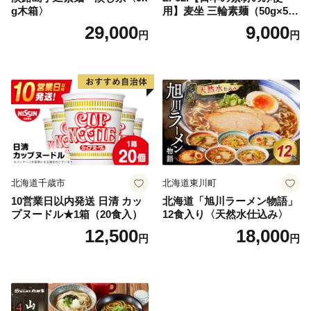
g木箱〉
用】麦坐 三輪素麺（50g×5束
×4袋）
29,000
9,000
円
円
北海道千歳市
北海道東川町
10営業日以内発送 日清 カッ
北海道「旭川ラーメン物語」
プヌードル★1箱（20食入）
12食入り〈天然水仕込み〉
12,500
18,000
円
円