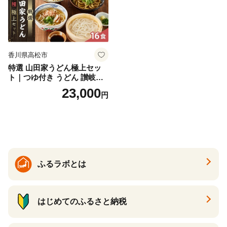
香川県高松市
特選 山田家うどん極上セッ
ト｜つゆ付き うどん 讃岐う
どん さぬきうどん 生麵 うど
23,000
円
んセット カレーうどん 生う
どん 食べ比べ 麺 麺類 ギフト
香川 香川県 高松
ふるラボとは
はじめてのふるさと納税