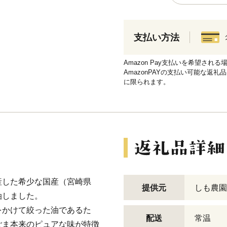
支払い方法
Amazon Pay支払いを希望さ
AmazonPAYの支払い可能な返礼
に限られます。
産した希少な国産（宮崎県
提供元
しも農園
油しました。
をかけて絞った油であるた
配送
常温
ごま本来のピュアな味が特徴