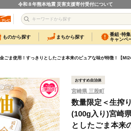
令和８年熊本地震 災害支援寄付受付について
番組･特集
ものから探す
まちから探す
キャンペ
県産金ごま使用！すっきりとしたごま本来のピュアな味が特徴！【MI24
おすすめ自治体
宮崎県 三股町
数量限定＜生搾り
(100g入り)
としたごま本来