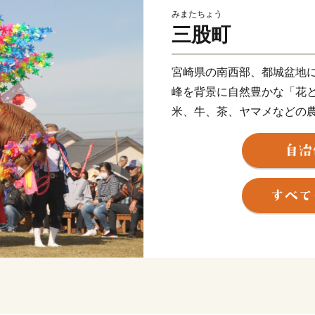
みまたちょう
三股町
宮崎県の南西部、都城盆地
峰を背景に自然豊かな「花
米、牛、茶、ヤマメなどの
また「ジャンカン馬踊り」
区で受け継がれています。
ら７０分程度とアクセスし
も知られています。ふるさ
知ってもらう機会にしたい