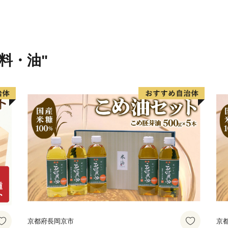
味料・油"
京都府長岡京市
京