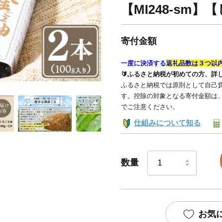
【MI248-sm
寄付金額
一度に決済する
返礼品数は３つ以
🔰ふるさと納税が初めての方、詳
ふるさと納税では原則として自己負
す。控除の対象となる寄付金額は
でご注意ください。
仕組みについて知る
数量
お気