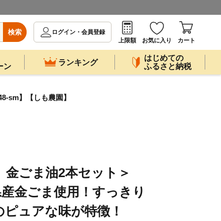
検索
ログイン・会員登録
上限額
お気に入り
カート
はじめての
ランキング
ーン
ふるさと納税
8-sm】【しも農園】
 金ごま油2本セット＞
宮崎県産金ごま使用！すっきり
のピュアな味が特徴！