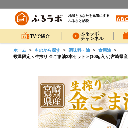
地域とあなたを元気にする
ふるさと納税
ふるラボ
TVで紹介
チャンネル
ホーム
ものから探す
調味料・油
食用油
数量限定＜生搾り 金ごま油2本セット＞(100g入り)宮崎