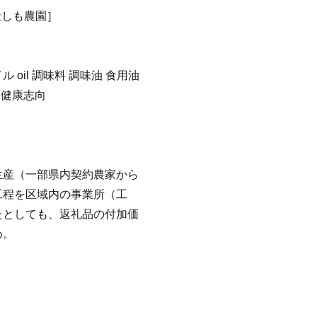
社しも農園］
ル oil 調味料 調味油 食用油
t 健康志向
生産（一部県内契約農家から
工程を区域内の事業所（工
たとしても、返礼品の付加価
め。