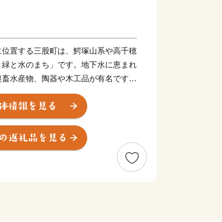
に位置する三股町は、鰐塚山系や高千穂
と緑と水のまち」です。地下水に恵まれ
農畜水産物、陶器や木工品が有名です。
「棒踊り」など郷土芸能が今もなお各地
車で宮崎空港から６０分、鹿児島空港か
やすく、県内では住みやすいまちとして
と納税を通じて三股町を全国の皆さんに
と思います。