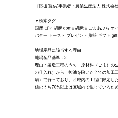
［応援(提供)事業者：農業生産法人 株式会
▼検索タグ
国産 ゴマ 胡麻 goma 胡麻油 ごまあぶら オイ
バター トースト プレゼント 贈答 ギフト gif
地場産品に該当する理由
地場産品基準：3
理由：製造工程のうち、原材料（ごま）の
の仕入れ）から、搾油を除いた全ての加工
場）で行っており、区域内の工程に限定し
値のうち70%以上は区域内で生じているた