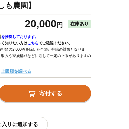
】【しも農園】
20,000
在庫あり
円
内
を推奨しております。
しく知りたい方は
こちら
でご確認ください。
担額の2,000円を除いた全額が控除の対象となりま
、収入や家族構成などに応じて一定の上限がありますの
上限額を調べる
寄付する
に入りに追加する