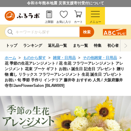
令和８年熊本地震 災害支援寄付受付について
上限額
お気に入り
カート
メニュー
検索
トップ
ランキング
返礼品一覧
まち一覧
特集
初心者ガイド
ホーム
ものから探す
雑貨・日用品
その他雑貨・日用品
花 季節の生花アレンジメント / 花 生花 フラワーアレンジメント アレ
ンジメント 花束 ブーケ ギフト お祝い 誕生日 記念日 プレゼント 贈り
物 癒し リラックス フラワーアレンジメント 生花 誕生日 プレゼント
お祝い 旬 季節 手作り インテリア 藤井寺 おすすめ 人気 / 大阪府藤井
寺市/JamFlowerSalon [BLAW009]