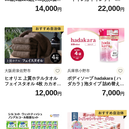
り×12セット)【1256759】
パー（ダブル）64ロール(8ロ
14,000
22,000
円
円
ール×8パック) 開成町 トイレ
ットペーパーダブル 日用品
国産 新生活 ダブル SDGs 備
蓄 防災 エコ 消耗品 生活雑貨
生活用品 無香料 トイレット
ペーパー ダブル といれっと
ぺーぱー トイレ クレシア ト
イレットペーパー [BDBH002
-1]
大阪府泉佐野市
兵庫県小野市
ヒオリエ 上質ホテルタオル
ボディソープ hadakara ( ハ
フェイスタオル 4枚 カカオ
ダカラ ) 泡タイプ 詰め替え 4
【タオル 泉州タオル 吸水 普
40ml×4袋 ボディーソープ 泡
12,000
7,000
円
円
段使い 無地 シンプル 日用品
ボディソープ 泡 日用品 消耗
ふわふわ ふかふか 家族 たお
品 バス用品 大容量 いい 匂い
る 一人暮らし】
ボディ 保湿 LION ライオン
泡石鹸 石鹸 兵庫 兵庫県 小野
市