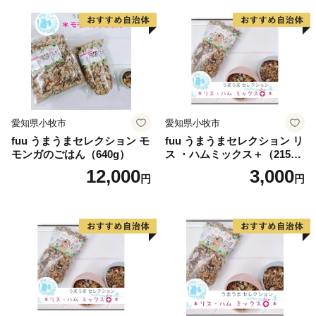
※藤井寺市外にお住まいの方から、3,500円以上の寄附
をいただいた場合には、お礼の品としてご希望に応じ特
産品を贈呈します。
※お礼の品の写真はイメージです。
愛知県小牧市
愛知県小牧市
fuu うまうまセレクション モ
fuu うまうまセレクション リ
モンガのごはん（640g）
ス ・ハムミックス＋（215
g）
12,000
3,000
円
円