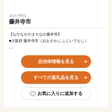
ふじいでらし
藤井寺市
【なかなかのまちなか藤井寺】
■大阪府 藤井寺市（おおさかふ ふじいでらし）
大阪で一番小さい藤井寺市。3km四方のコンパクトなま
ちの中に3つも駅があります。天王寺から電車でたった
自治体情報を見る
15分と繁華街へのアクセスも良好。
市名の由来となっている葛井寺（ふじいでら）は、西国
すべての返礼品を見る
三十三所霊場の札所として日々巡礼者が絶えず、本堂に
安置されている「千手観音坐像」は国宝に指定されてい
ます。
お気に入りに追加する
大阪府の南東部、藤井寺市から羽曳野市にかけて4km四
方の範囲に広がる古市古墳群は、堺市にある百舌鳥古墳