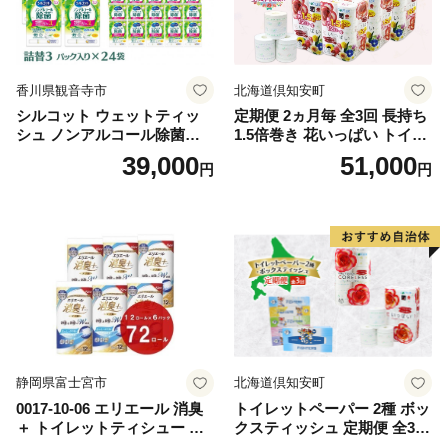
香川県観音寺市
北海道倶知安町
シルコット ウェットティッ
定期便 2ヵ月毎 全3回 長持ち
シュ ノンアルコール除菌詰
1.5倍巻き 花いっぱい トイレ
替（43枚×3P）×24袋 日用品
ットペーパー ダブル 45ｍ 計
39,000
51,000
円
円
おもちゃ 拭き取り 手拭き 外
72ロール 全18種 花柄 プリン
出時 お出かけ時 食事前 緑茶
ト ハーブ 香り付き 日本製 ま
カテキン配合
とめ買い 防災 常備品 ペーパ
ー 消耗品 備蓄 送料無料 北海
道 倶知安町 日用品
静岡県富士宮市
北海道倶知安町
0017-10-06 エリエール 消臭
トイレットペーパー 2種 ボッ
＋ トイレットティシュー し
クスティッシュ 定期便 全3
っかり香るフレッシュクリア
回 日本製 まとめ買い 防災