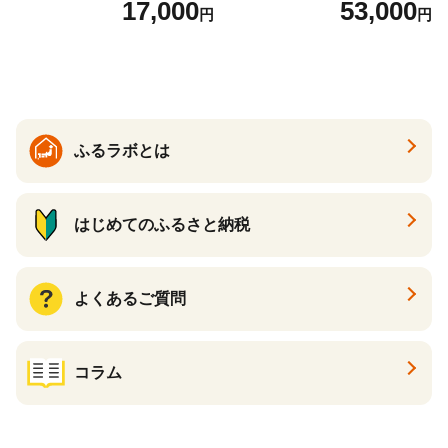
17,000
53,000
円
円
の香り ダブル 12ロール×6パ
常備品 日用雑貨 消耗品 生活
ック 72ロール 25m トイレ
必需品 大容量 備蓄 リサイク
ットペーパー パルプ100％ 消
ル ティッシュ ペーパー まと
臭 防臭 日用品 消耗品 備蓄
め買い 雑貨 倶知安町
ふるラボとは
はじめてのふるさと納税
よくあるご質問
コラム