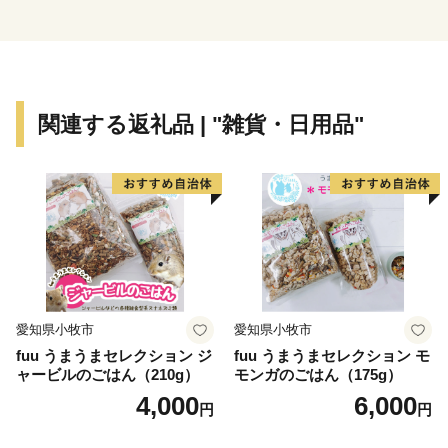
群とともにわが国を代表する古墳群です。
皆さまから藤井寺市へいただいた寄付金は、藤井寺市の
ふるさとづくりのために大切に活用させていただきま
す。
関連する返礼品 | "雑貨・日用品"
= = = = = = = = = = = = = = =
= = =
■藤井寺市ふるさとまちづくり応援寄附について
ご支援いただいた方に、感謝の気持ちを込めてお礼の品
をお贈りしています。
愛知県小牧市
愛知県小牧市
寄附金額によって内容が異なりますので、下記をご確認
fuu うまうまセレクション ジ
fuu うまうまセレクション モ
ください。
ャービルのごはん（210g）
モンガのごはん（175g）
4,000
6,000
円
円
※お礼の品のお届けには1～3ヶ月程度かかることがあり
ます。