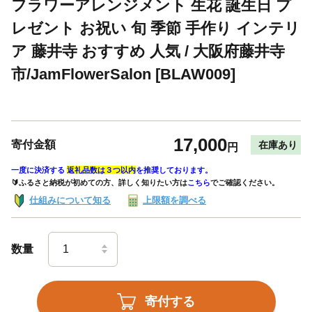
フラワーアレンジメント 生花 誕生日 プ
レゼント お祝い 旬 季節 手作り インテリ
ア 藤井寺 おすすめ 人気 / 大阪府藤井寺
市/JamFlowerSalon [BLAW009]
17,000
寄付金額
在庫あり
円
一度に決済する
返礼品数は３つ以内
を推奨しております。
🔰ふるさと納税が初めての方、詳しく知りたい方は
こちら
でご確認ください。
仕組みについて知る
上限額を調べる
数量
寄付する