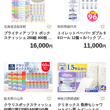
北海道倶知安町
秋田県能代市
ブライティア ソフト ボック
トイレットペーパー ダブル 9
スティッシュ 200組 400枚 60
6ロール 12個 × 8パック ブラ
箱 日本製 まとめ買い ティッ
ンカ 再生紙 100％ 芯あり 日
16,000
11,000
円
円
シュ リサイクル 長持 防災 常
用品 消耗品 無香料 生活用品
備品 日用雑貨 消耗品 生活必
備蓄 秋田県 能代市 送料無料
需品 備蓄 ペーパー 紙 北海道
《能代製紙》
倶知安町 日用品
栃木県小山市
神奈川県開成町
クラリスボックスティッシュ
クリネックス 長持ちシャワ
60箱(1箱220組(440枚))(5個入
ートイレ用 トイレットペー