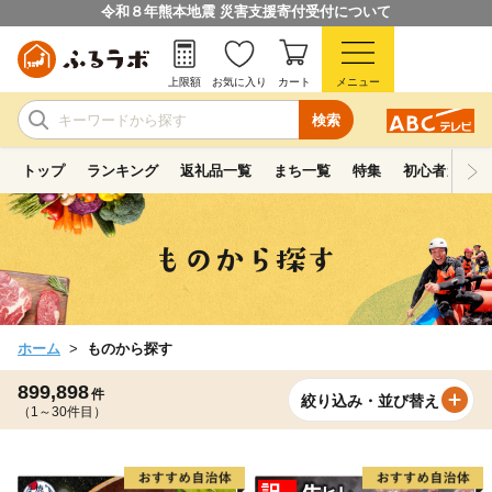
令和８年熊本地震 災害支援寄付受付について
上限額
お気に入り
カート
メニュー
検索
トップ
ランキング
返礼品一覧
まち一覧
特集
初心者ガイド
ホーム
ものから探す
899,898
件
絞り込み・並び替え
（1～30件目）