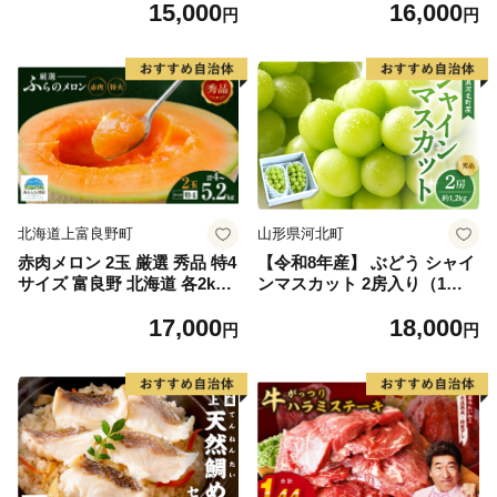
15,000
16,000
イズ不揃い】
円
円
北海道上富良野町
山形県河北町
赤肉メロン 2玉 厳選 秀品 特4
【令和8年産】 ぶどう シャイ
サイズ 富良野 北海道 各2kg
ンマスカット 2房入り（1房6
～2.6kg 2玉 セット ファーム
00g前後） 秀品 山形県河北町
17,000
18,000
富良野 メロン めろん 果物 く
産【山形eLab】 ka074-023-r
円
円
だもの フルーツ デザート 旬
8
の果物 旬のフルーツ