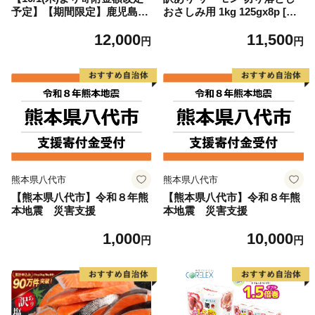
予定】【期間限定】鹿児島県
おさしみ用 1kg 125gx8p [足
大隅産うなぎ蒲焼4尾（400
利本店 宮城県 気仙沼市 2056
12,000
11,500
g） KN007-023
4313] 魚 魚介類 鮭 お刺し身
円
円
刺し身 刺身 生 生食 個包装
チリ銀鮭 銀鮭 海鮮 海鮮丼 魚
介
熊本県八代市
熊本県八代市
【熊本県八代市】令和８年熊
【熊本県八代市】令和８年熊
本地震 災害支援
本地震 災害支援
1,000
10,000
円
円