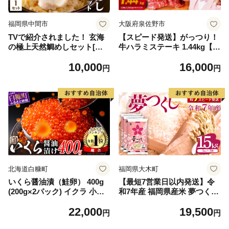
福岡県中間市
大阪府泉佐野市
TVで紹介されました！ 玄海
【スピード発送】がっつり！
の極上天然鯛めしセット[鯛
牛ハラミステーキ 1.44kg【氷
の切身、だし汁、鯛茶漬け用
温熟成×特製ダレ 小分け 360
10,000
16,000
だし]【010-0001】
g×4パック 牛肉 すてーき 焼
円
円
くだけ 味付き 訳あり 不揃い
焼肉 BBQ】
北海道白糠町
福岡県大木町
いくら醤油漬（鮭卵） 400g
【最短7営業日以内発送】令
(200g×2パック) イクラ 小分
和7年産 福岡県産米 夢つくし
け いくら醤油漬 鮭いくら い
15kg 精米 ※北海道・沖縄・
22,000
19,500
くら醤油漬け 鮭 鮭卵 ikura
離島は配送不可
円
円
醤油いくら 冷凍いくら いく