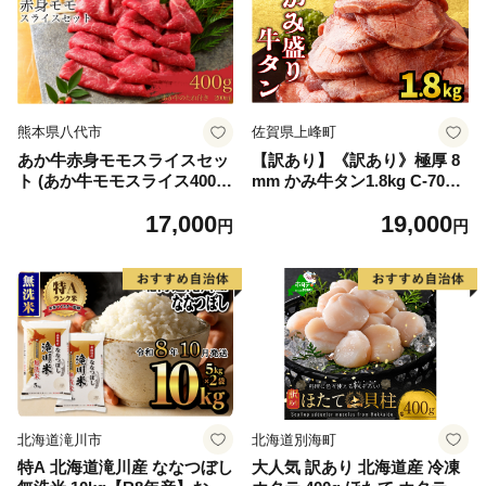
熊本県八代市
佐賀県上峰町
あか牛赤身モモスライスセッ
【訳あり】《訳あり》極厚 8
ト (あか牛モモスライス400
mm かみ牛タン1.8kg C-709-
g、あか牛のたれ200ml付き)
AS
17,000
19,000
円
円
北海道滝川市
北海道別海町
特A 北海道滝川産 ななつぼし
大人気 訳あり 北海道産 冷凍