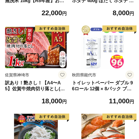
無洗米 10kg【R8年産】お米
ホタテ 400g ほたて ホタテ 帆
マイスター 新米 単一米 産地
立 貝柱 海鮮 魚介類 刺身 大
22,000
8,000
限定米 ブランド米 北海道米
粒 天然 海鮮 ランキング 大人
円
円
北海道産 白米 精米 米 こめ
気 人気 おすすめ 訳あり ）
コメ お米 ご飯 おにぎり 道産
送料無料 むせんまい 限定 贈
答 お試し
佐賀県神埼市
秋田県能代市
訳あり！艶さし！【A4〜A
トイレットペーパー ダブル 9
5】佐賀牛焼肉切り落とし(肩
6ロール 12個 × 8パック ブラ
ロース・バラ)1kg(500g×2P)
ンカ 再生紙 100％ 芯あり 日
18,000
11,000
【肉 牛肉 ブランド牛 黒毛和
用品 消耗品 無香料 生活用品
円
円
牛 ふるさと納税】(H112133)
備蓄 秋田県 能代市 送料無料
《能代製紙》