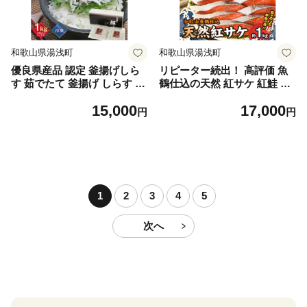
和歌山県湯浅町
和歌山県湯浅町
優良県産品 認定 釜揚げしら
リピーター続出！ 高評価 魚
す 茹でたて 釜揚げ しらす 無
鶴仕込の天然 紅サケ 紅鮭 鮭
着色 安心 安全 赤穂の塩 新鮮
サーモン 切身 切り身 約1kg
15,000
17,000
国産 海の幸 海鮮 魚介 紀州湯
レビュー高評価 小分け 真空
円
円
浅湾直送 まるとも海産 お取
パック 梅酒 真昆布 使用 だし
り寄せ 和歌山県 湯浅町 送料
まろやか 天然 鮭 魚 海の幸
無料_C6035n
海鮮 魚介 食品 食べ物 おかず
お弁当 水産加工品 冷凍 グル
メ お取り寄せ 和歌山県 湯浅
町 送料無料_G7317
1
2
3
4
5
次へ