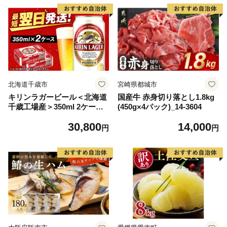
ら北海道 醤油鮭いくら 人気
大好評品 北海道 白糠町
北海道千歳市
宮崎県都城市
キリンラガービール＜北海道
国産牛 赤身切り落とし1.8kg
千歳工場産＞350ml 2ケース
(450g×4パック)_14-3604
（48本）
30,800
14,000
円
円