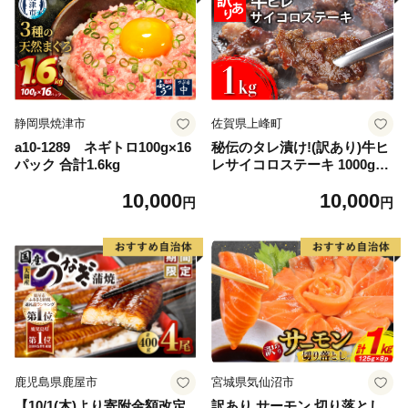
静岡県焼津市
佐賀県上峰町
a10-1289 ネギトロ100g×16
秘伝のタレ漬け!(訳あり)牛ヒ
パック 合計1.6kg
レサイコロステーキ 1000g
【B-1098-AS】
10,000
10,000
円
円
鹿児島県鹿屋市
宮城県気仙沼市
【10/1(木)より寄附金額改定
訳あり サーモン 切り落とし