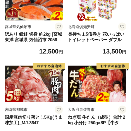
宮城県気仙沼市
北海道倶知安町
訳あり 銀鮭 切身 約2kg [宮城
長持ち 1.5倍巻き 花いっぱい
東洋 宮城県 気仙沼市 205649
トイレットペーパー ダブル 4
91] 鮭 魚介類 海鮮 訳アリ 規
5ｍ 計72ロール 全18種 花柄
12,500
13,500
格外 不揃い さけ サケ 鮭切身
プリント ハーブ 香り付き 日
円
円
シャケ 切り身 冷凍 家庭用 お
本製 まとめ買い 防災 常備品
かず 弁当 支援 サーモン 銀鮭
ペーパー エコ 日用雑貨 消耗
切り身 魚 わけあり
品 備蓄 送料無料 北海道 倶知
安町 日用品
宮崎県都城市
大阪府泉佐野市
国産豚肉切り落とし5Kg(うま
ねぎ塩 牛たん（成型）合計 2
味加工)_MJ-3647
kg 小分け 250g×8P【牛タン
牛肉 焼肉用 薄切り 訳あり サ