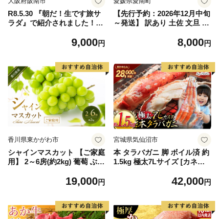
大阪府阪南市
愛媛県愛南町
R8.5.30 『朝だ！生です旅サ
【先行予約：2026年12月中旬
ラダ』で紹介されました！朝
～発送】 訳あり 土佐 文旦 8k
日放送（ABCテレビ） 鰆の
g (Mサイズ以上サイズミック
9,000
8,000
生ハム ×3パック（1パックあ
ス) 8000円 わけあり ぶんたん
円
円
たり、約15g × 約4枚入）さ
みかん mikan 蜜柑 ミカン 土
わら 燻製 熟成
佐文旦 家庭用 産地直送 国産
農家直送 期間限定 特産品 サ
イズミックス くらもとファー
ム 愛南町 愛媛県
香川県東かがわ市
宮城県気仙沼市
シャインマスカット 【ご家庭
本 タラバガニ 脚 ボイル済 約
用】 2～6房(約2kg) 葡萄 ぶど
1.5kg 極太7Lサイズ [カネダ
う ブドウ フルーツ 果物 くだ
イ 宮城県 気仙沼市 2056432
19,000
42,000
もの 果実 旬の果物 旬のフル
6] カニ かに 蟹 たらばがに た
円
円
ーツ 香川 香川県 東かがわ市
らば蟹 タラバ蟹 たらば タラ
バ ボイル