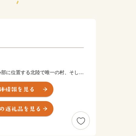
心部に位置する北陸で唯一の村、そして
一小さな自治体です。
立山連峰からの伏流水と肥沃な土壌を活
産されています。
ちづくりに挑戦。民間企業の皆さんとま
公園で行われている「園むすびプロジェ
回都市公園等コンクールにて最高賞で
するなど、全国から多くの方に注目いた