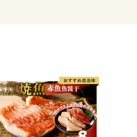
 village in Hokuriku located in the
 and the smallest municipality in Japan
m2.
ure. Taking advantage of subsoil water
untain and fertile soil, Koshihikari
e area.
ge of “building a community for mutual
. and we are promoting community
sector.
has been carried out in the park will
 Infrastructure, Transport and Tourism
tention of many people from all over the