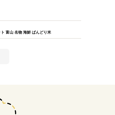
ット 富山 名物 海鮮 ばんどり米