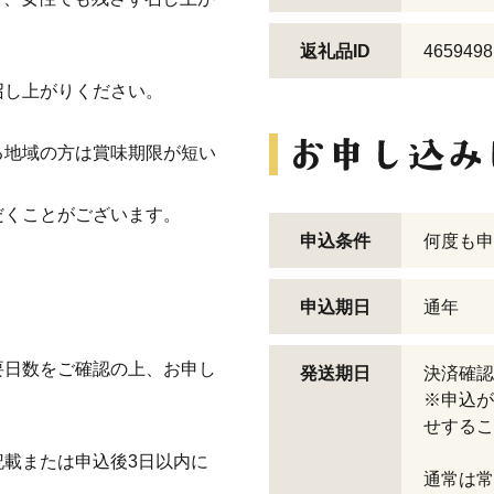
返礼品ID
4659498
召し上がりください。
る地域の方は賞味期限が短い
。
だくことがございます。
申込条件
何度も申
申込期日
通年
要日数をご確認の上、お申し
発送期日
決済確認
※申込が
せするこ
載または申込後3日以内に
通常は常