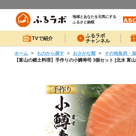
地域とあなたを元気にする
ふるさと納税
ふるラボ
TVで紹介
チャンネル
ホーム
ものから探す
おさかな類
その他魚貝・
【富山の郷土料理】手作りの小鱒寿司 3個セット [北水 富山県 舟