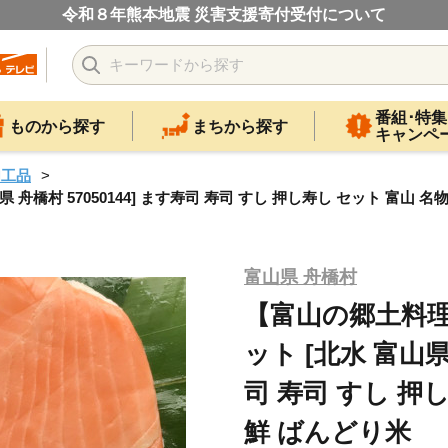
令和８年熊本地震 災害支援寄付受付について
番組･特集
ものから探す
まちから探す
キャンペ
加工品
橋村 57050144] ます寿司 寿司 すし 押し寿し セット 富山 名
富山県 舟橋村
【富山の郷土料理
ット [北水 富山県 
司 寿司 すし 押
鮮 ばんどり米