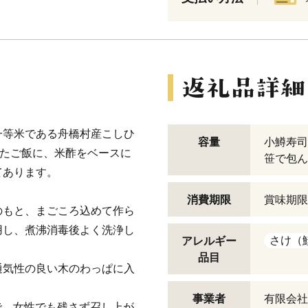
一等米である舟橋村産こしひ
容量
小鱒寿司
げたご飯に、米酢をベースに
笹で包ん
てあります。
消費期限
賞味期限
のもと、まごころ込めて作ら
用し、煮沸消毒後よく洗浄し
さけ（
アレルギー
品目
通気性の良い木のわっぱに入
事業者
有限会社
で、女性でも残さず召し上が