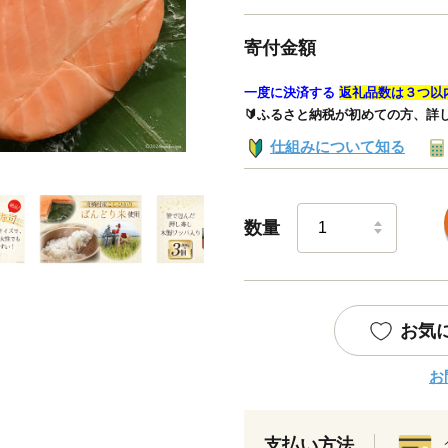
寄付金額
一度に決済する
返礼品数は３つ以
🔰ふるさと納税が初めての方、詳
仕組みについて知る
数量
お気
お
支払い方法