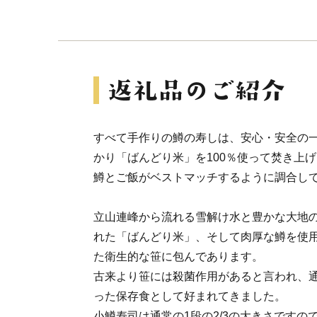
すべて手作りの鱒の寿しは、安心・安全の
かり「ばんどり米」を100％使って焚き上
鱒とご飯がベストマッチするように調合し
立山連峰から流れる雪解け水と豊かな大地
れた「ばんどり米」、そして肉厚な鱒を使
た衛生的な笹に包んであります。
古来より笹には殺菌作用があると言われ、
った保存食として好まれてきました。
小鱒寿司は通常の1段の2/3の大きさですの