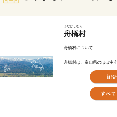
ふなはしむら
舟橋村
舟橋村について
舟橋村は、富山県のほぼ中
面積が約3.47km2と日本
主な産業は農業で、雄大な
かし、主にコシヒカリが生
近年では、子育て共助のま
ちづくりを推進しており、
クト」の取り組みは、第34
ある国土交通大臣賞を受賞