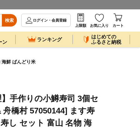
検索
ログイン・会員登録
上限額
お気に入り
カート
はじめての
ランキング
ーン
ふるさと納税
物 海鮮 ばんどり米
】手作りの小鱒寿司 3個セ
舟橋村 57050144] ます寿
し寿し セット 富山 名物 海