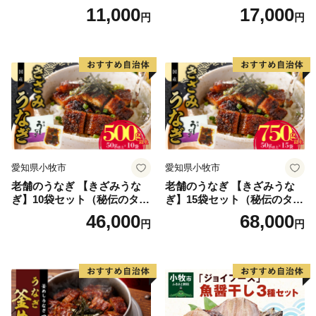
速冷凍 レンチン 時短 簡単調
11,000
17,000
円
円
理 食品 加工品 海鮮 手作り
ほくほく ご飯 お弁当 おにぎ
り お茶漬け お取り寄せ お取
り寄せグルメ 愛知県 小牧市
送料無料
愛知県小牧市
愛知県小牧市
老舗のうなぎ 【きざみうな
老舗のうなぎ 【きざみうな
ぎ】10袋セット（秘伝のタレ
ぎ】15袋セット（秘伝のタレ
付）
付）
46,000
68,000
円
円