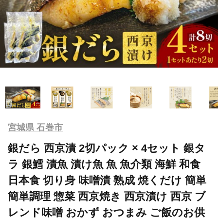
宮城県 石巻市
銀だら 西京漬 2切パック × 4セット 銀タ
ラ 銀鱈 漬魚 漬け魚 魚 魚介類 海鮮 和食
日本食 切り身 味噌漬 熟成 焼くだけ 簡単
簡単調理 惣菜 西京焼き 西京漬け 西京 ブ
レンド味噌 おかず おつまみ ご飯のお供