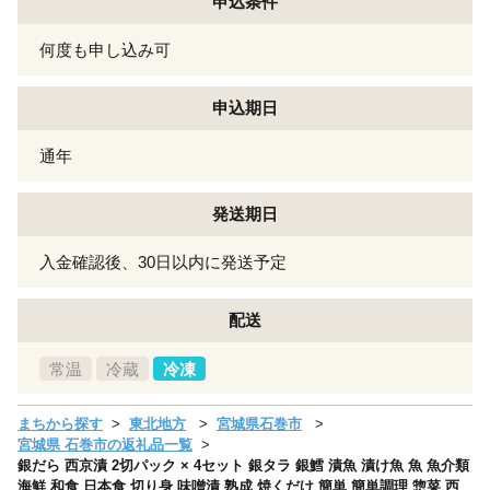
申込条件
何度も申し込み可
申込期日
通年
発送期日
入金確認後、30日以内に発送予定
配送
常温
冷蔵
冷凍
まちから探す
東北地方
宮城県石巻市
宮城県 石巻市の返礼品一覧
銀だら 西京漬 2切パック × 4セット 銀タラ 銀鱈 漬魚 漬け魚 魚 魚介類
海鮮 和食 日本食 切り身 味噌漬 熟成 焼くだけ 簡単 簡単調理 惣菜 西