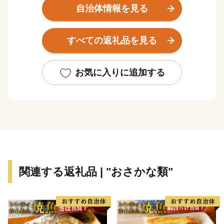
海岸沿いは多様な魚が集まる地形であり、また世界有数
自治体情報を見る
の植物プランクトンの発生地でもあることから、かき、
ほや、帆立などがおいしく育ちます。
すべての返礼品を見る
山・川・海・島といった多様な自然や、石ノ森萬画館を
はじめとした文化資源も豊富です。
東日本大震災で一度は壊滅的な被害を受けた地元産業で
お気に入りに追加する
したが、全国の皆様からのご支援を受け、魅力的な特産
品をお届けできるまでに復興しました。
石巻市の魅力を知っていただき、応援いただけますと幸
いです。
関連する返礼品 | "おさかな類"