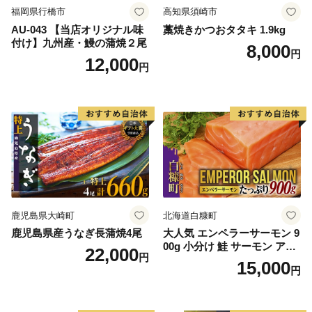
福岡県行橋市
高知県須崎市
AU-043 【当店オリジナル味
藁焼きかつおタタキ 1.9kg
付け】九州産・鰻の蒲焼２尾
8,000
円
12,000
円
鹿児島県大崎町
北海道白糠町
鹿児島県産うなぎ長蒲焼4尾
大人気 エンペラーサーモン 9
00g 小分け 鮭 サーモン アト
22,000
円
ランティックサーモン 水産
15,000
円
庁長官賞 受賞 さけ シャケ し
ゃけ sake カルパッチョ ソテ
ー レアステーキ 人気 高級 大