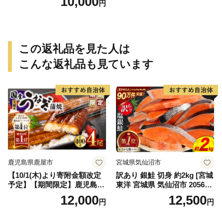
10,000
円
この返礼品を見た人は
こんな返礼品も見ています
鹿児島県鹿屋市
宮城県気仙沼市
【10/1(木)より寄附金額改定
訳あり 銀鮭 切身 約2kg [宮城
予定】【期間限定】鹿児島県
東洋 宮城県 気仙沼市 205649
大隅産うなぎ蒲焼4尾（400
91] 鮭 魚介類 海鮮 訳アリ 規
12,000
12,500
円
円
g） KN007-023
格外 不揃い さけ サケ 鮭切身
シャケ 切り身 冷凍 家庭用 お