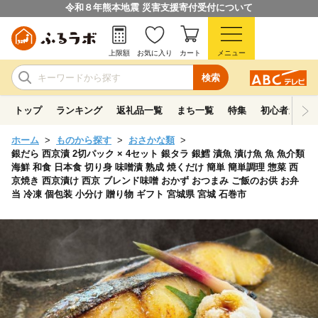
令和８年熊本地震 災害支援寄付受付について
上限額
お気に入り
カート
メニュー
検索
トップ
ランキング
返礼品一覧
まち一覧
特集
初心者ガイド
ホーム
ものから探す
おさかな類
銀だら 西京漬 2切パック × 4セット 銀タラ 銀鱈 漬魚 漬け魚 魚 魚介類
海鮮 和食 日本食 切り身 味噌漬 熟成 焼くだけ 簡単 簡単調理 惣菜 西
京焼き 西京漬け 西京 ブレンド味噌 おかず おつまみ ご飯のお供 お弁
当 冷凍 個包装 小分け 贈り物 ギフト 宮城県 宮城 石巻市