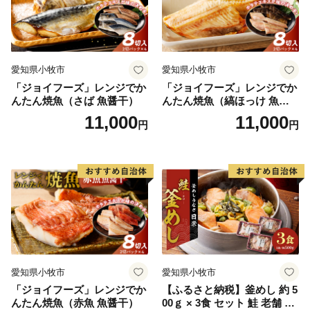
愛知県小牧市
愛知県小牧市
「ジョイフーズ」レンジでか
「ジョイフーズ」レンジでか
んたん焼魚（さば 魚醤干）
んたん焼魚（縞ほっけ 魚醤
干）
11,000
11,000
円
円
愛知県小牧市
愛知県小牧市
「ジョイフーズ」レンジでか
【ふるさと納税】釜めし 約 5
んたん焼魚（赤魚 魚醤干）
00ｇ × 3食 セット 鮭 老舗 急