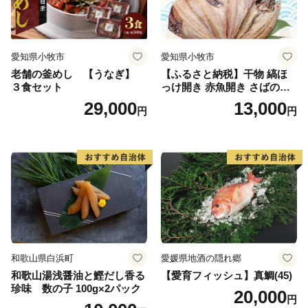
愛知県小牧市
愛知県小牧市
老舗の釜めし 【うなぎ】
【ふるさと納税】干物 縞ほ
３食セット
っけ開き 赤魚開き さばの開
き 魚醤干し 3種 セット 詰め
29,000
13,000
円
円
合わせ 魚 おかず 肉厚 おいし
い さば 赤魚 縞ホッケ ジョイ
フーズ 魚貝類 お取り寄せ お
取り寄せグルメ 魚醤 ナンプ
ラー 愛知県 小牧市 冷凍 送料
無料
和歌山県白浜町
愛媛県地酒の隠れ郷
和歌山湯浅醤油と鰹だし香る
【愛育フィッシュ】真鯛(45)
珍味 数の子 100g×2パック
20,000
円