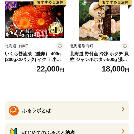
満足 美味しい 贈答 生食用 刺
身 お刺身 刺し身 魚介類 海鮮
冷凍 厚切り 薄切り ふるさと
納税 ふるさとチョイス チョ
イス 北海道 白糠町
北海道白糠町
北海道別海町
いくら醤油漬（鮭卵） 400g
北海道 野付産 冷凍 ホタテ 貝
(200g×2パック) イクラ 小分
柱 ジャンボホタテ500g 濃厚
け いくら醤油漬 鮭いくら い
な旨味と甘み （ほたて ホタ
22,000
18,000
円
円
くら醤油漬け 鮭 鮭卵 ikura
テ 帆立 貝柱 ホタテ貝柱 大玉
醤油いくら 冷凍いくら いく
大粒 北海道 別海 野付 ふるさ
ら北海道 醤油鮭いくら 人気
と納税）
大好評品 北海道 白糠町
ふるラボとは
はじめてのふるさと納税