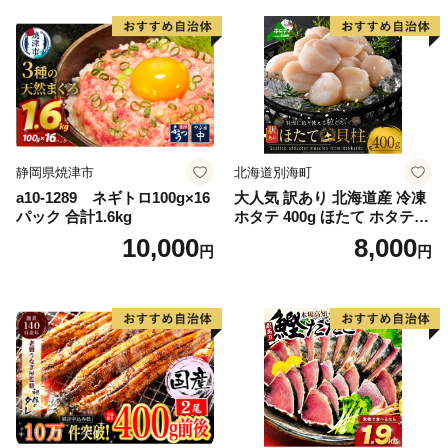
かず 弁当 支援 サーモン 銀鮭
切り身 魚 わけあり
静岡県焼津市
北海道別海町
a10-1289 ネギトロ100g×16
大人気 訳あり 北海道産 冷凍
パック 合計1.6kg
ホタテ 400g ほたて ホタテ
帆立 貝柱 海鮮 魚介類 刺身
10,000
8,000
円
円
大粒 天然 海鮮 ランキング 大
人気 人気 おすすめ 訳あり ）