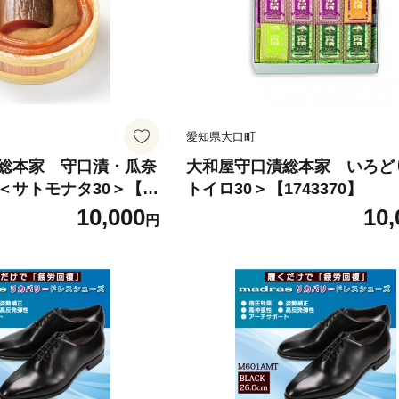
愛知県大口町
総本家 守口漬・瓜奈
大和屋守口漬総本家 いろど
＜サトモナタ30＞【1
トイロ30＞【1743370】
10,000
10,
円