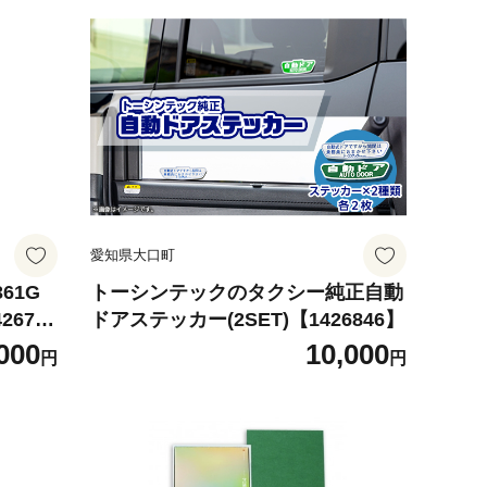
愛知県大口町
61G
トーシンテックのタクシー純正自動
2671
ドアステッカー(2SET)【1426846】
000
10,000
円
円