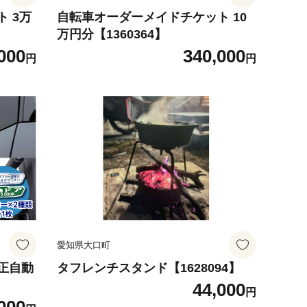
 3万
自転車オーダーメイドチケット 10
万円分【1360364】
000
340,000
円
円
愛知県大口町
正自動
タフレンチスタンド【1628094】
44,000
円