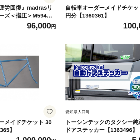
労回復』madrasリ
自転車オーダーメイドチケット
ーズ＜指圧＞M594AM
円分【1360361】
.5cm【1616725】
96,000
100,
円
愛知県大口町
ーメイドチケット 30
トーシンテックのタクシー純
365】
ドアステッカー【1363496】