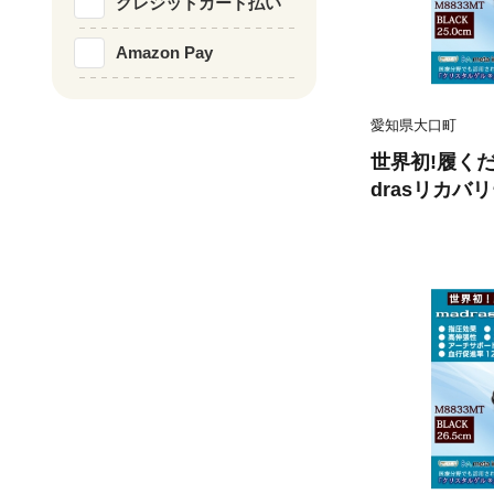
クレジットカード払い
Amazon Pay
愛知県大口町
世界初!履く
drasリカバリ
ブラック 25.0