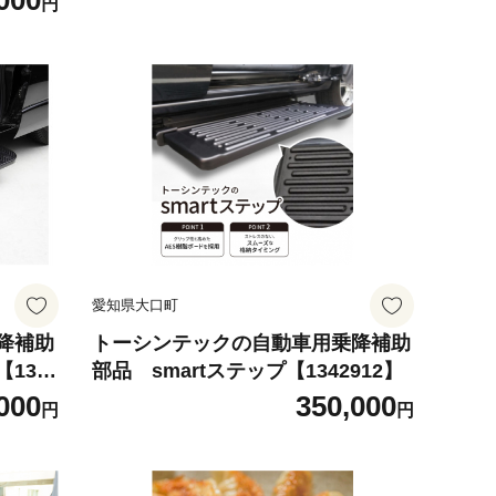
000
円
愛知県大口町
降補助
トーシンテックの自動車用乗降補助
134
部品 smartステップ【1342912】
000
350,000
円
円