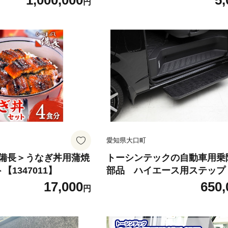
1,000,000
5,
円
愛知県大口町
備長＞うなぎ丼用蒲焼
トーシンテックの自動車用乗
1347011】
部品 ハイエース用ステップ【
3497】
17,000
650,
円