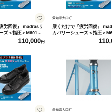
愛知県大口町
労回復』 madrasリ
履くだけで『疲労回復』 mad
ーズ＜指圧＞M601AM
カバリーシューズ＜指圧＞M6
.5cm【1616406】
T ブラック 26.0cm【161640
110,000
110,
円
愛知県大口町