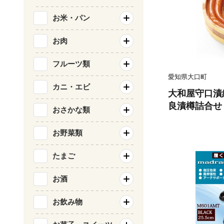
お米・パン
お肉
フルーツ類
愛知県大口町
カニ・エビ
大和屋守口漬
良漬樽詰合せ
おさかな類
743366】
お野菜類
たまご
お酒
お飲み物