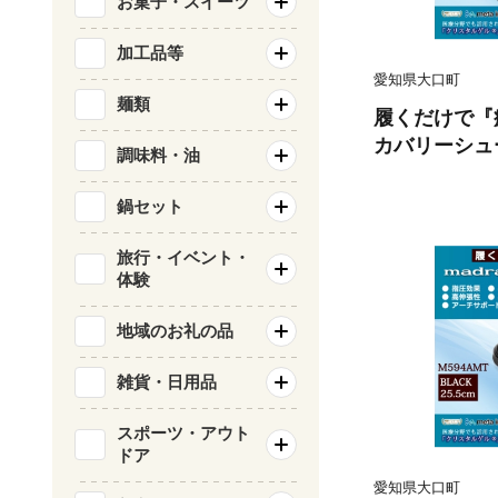
お菓子・スイーツ
加工品等
愛知県大口町
麺類
履くだけで『疲
カバリーシュ
調味料・油
T ブラック 25
鍋セット
旅行・イベント・
体験
地域のお礼の品
雑貨・日用品
スポーツ・アウト
ドア
愛知県大口町