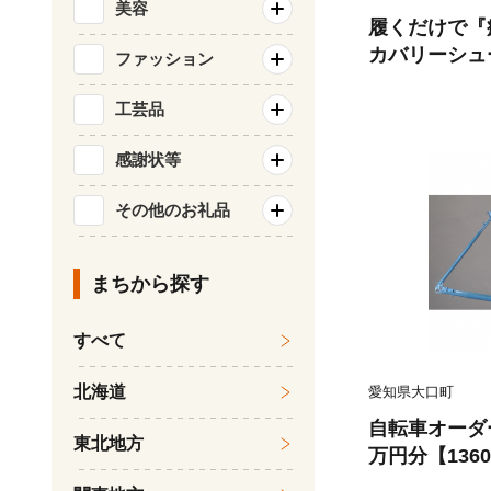
美容
履くだけで『疲
カバリーシュ
ファッション
T ブラック 25
工芸品
感謝状等
その他のお礼品
まちから探す
すべて
北海道
愛知県大口町
自転車オーダ
東北地方
万円分【1360