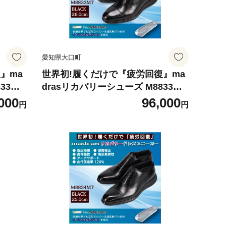
愛知県大口町
』ma
世界初!履くだけで『疲労回復』ma
33MT
drasリカバリーシューズ M8833MT
】
ブラック 26.0cm【1702993】
000
96,000
円
円