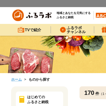
地域とあなたを元気にする
ふるさと納税
ふるラボ
TVで紹介
チャンネル
ホーム
ものから探す
170
件
（1
はじめての
ふるさと納税