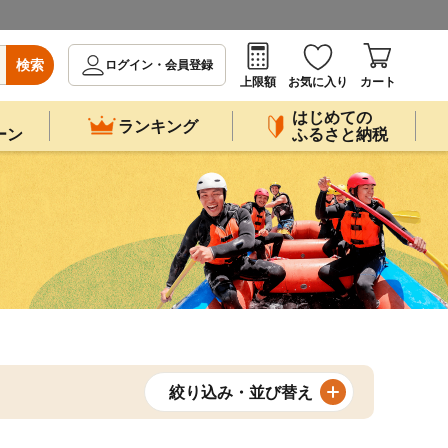
検索
ログイン・会員登録
上限額
お気に入り
カート
はじめての
ランキング
ーン
ふるさと納税
絞り込み・並び替え