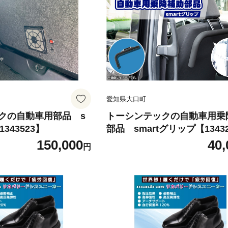
愛知県大口町
クの自動車用部品 s
トーシンテックの自動車用乗
343523】
部品 smartグリップ【1343
150,000
40,
円