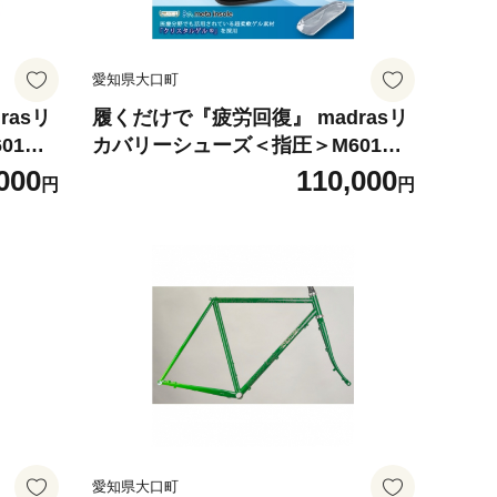
愛知県大口町
rasリ
履くだけで『疲労回復』 madrasリ
01AM
カバリーシューズ＜指圧＞M601AM
7】
T ブラック 26.5cm【1616408】
000
110,000
円
円
愛知県大口町