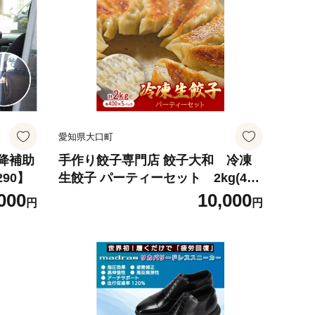
愛知県大口町
降補助
手作り餃子専門店 餃子大和 冷凍
290】
生餃子 パーティーセット 2kg(400
g×5P)【1342872】
000
10,000
円
円