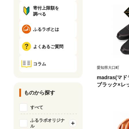
寄付上限額を
調べる
ふるラボとは
よくあるご質問
コラム
愛知県大口町
madras(マ
ブラック×レッド
6】
ものから探す
すべて
ふるラボオリジナ
ル