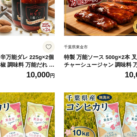
千葉県東金市
辛万能ダレ 225g×2個
特製 万能ソース 500g×2本 
椒 調味料 万能だれ 辛
チャーシュージャン 調味料 
万能ソース そーす 中華
ース そーす so-su タレ たれ
10,000
10,
円
げ 餃子 冷奴 お刺身
シュー 叉焼 焼豚 豚 ぶた肉 
豆腐 焼き肉 TKG 卵
け込む 焼くだけ 簡単 簡単調
のお供 ピリ辛 花椒 つ
鶏肉 魚 シーフード 野菜 中華
ジ調味料 手作り グル
料理 調味料 MIYABI 九十九
フカヒレハウス MIYAB
ヒレハウス 千葉 東金