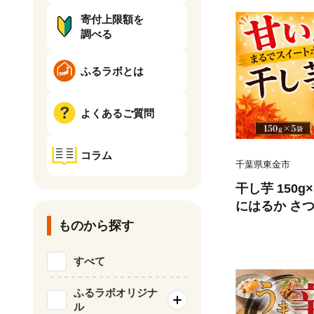
寄付上限額を
調べる
ふるラボとは
よくあるご質問
コラム
千葉県東金市
干し芋 150g×
にはるか さつ
おいも イモ s
ものから探す
旨味 いも ぽ
イーツ おやつ
すべて
うまみ 無着色
存料無し フ
ふるラボオリジナ
ル
千葉 東金