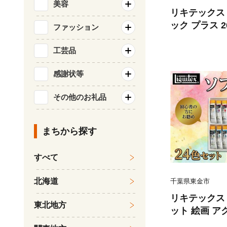
美容
リキテックス
ック プラス 20
ファッション
アクリル絵具
えのぐ enog
工芸品
リル 堅牢性 
感謝状等
受験用 イラス
室 大人の趣味 ペインティング キ
その他のお礼品
ンバス対応 立
ーコルアート 
まちから探す
すべて
北海道
千葉県東金市
リキテックス 
東北地方
ット 絵画 ア
具 ソフトタイ