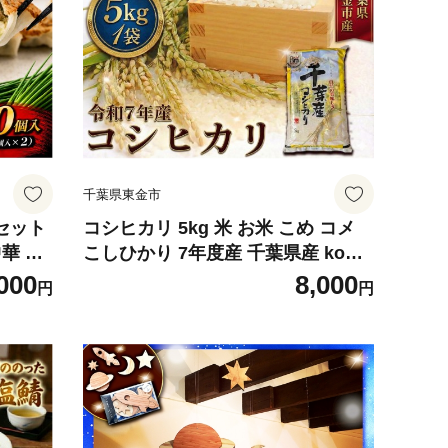
族 手
けん 教室 ろくろ 観光 夏休み 冬休
み 春休み 焼き物 子供 家族 手ぶら
初心者 民芸みはし 千葉県 東金
千葉県東金市
セット
コシヒカリ 5kg 米 お米 こめ コメ
中華 ネ
こしひかり 7年度産 千葉県産 kome
なおか
okome 精米 白米 ご飯 ごはん 米 ご
000
8,000
円
円
 東金グ
はん 備蓄米 国産 炊飯 ※ ブランド
き ガツ
米 甘い ツヤ ギフト 贈答 甘み 粘り
市 千
香り リピート 冷めても美味しい ko
sihikari 農家直送 数量限定 産地直
送 前嶋商店 千葉県 東金