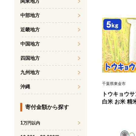
関東地方
つやアリ やわ
塗り 発色 画
中部地方
画風 アート制
味 イラスト 
近畿地方
密画 趣味 バ
金
中国地方
四国地方
九州地方
千葉県東金市
沖縄
トウキョウサン
白米 お米 精
寄付金額から探す
ウサンショウウオ
境保全型農業
1
万円以内
くり 生き物ブ
保全 エコ米 