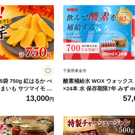
千葉県東金市
5袋 750g 紅はるか べ
酸素補給水 WOX ウォックス 5
まいも サツマイモ 芋
×24本 水 保存期限7年 みず mi
atumaimo ほしいも
料 飲料水 飲み物 のみもの 
13,000
57,
円
てと スイートポテト ス
ミネラルウォーター ふるさ
 手作業 imo 熟成いも
水 運動 リフレッシュ スポー
 保存料不使用 朝食 保
ハイキング 備蓄水 ミネラル 
ァーストファンタジー
サイエンス・エスポア 千葉 