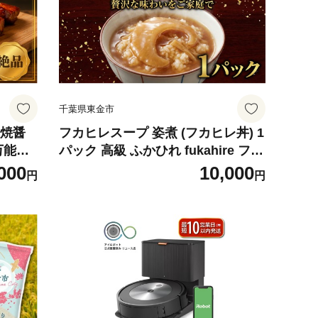
千葉県東金市
叉焼醤
フカヒレスープ 姿煮 (フカヒレ丼) 1
万能ソ
パック 高級 ふかひれ fukahire フカ
 チャー
ヒレ 濃厚スープ スープ フカヒレの
000
10,000
円
円
ぶた 漬
姿煮 惣菜 おかず 簡単 調理 時短 冷
理 豚肉
凍 手作り 冷凍食品 絶品 こだわり
 韓国
本格中華 夕食 昼食 10000円 中華料
里 フカ
理 中国 MIYABI 九十九里 フカヒレ
ハウス 千葉 東金