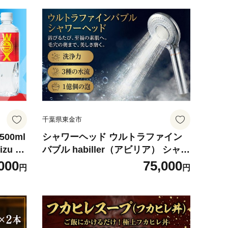
千葉県東金市
00ml
シャワーヘッド ウルトラファイン
zu 飲
バブル habiller（アビリア） シャワ
水分補給
ー お風呂 バスタイム 洗浄力 超微細
000
75,000
円
円
と納税
水流 全身温か 高機能 スキンケア 毛
ツ 登山
穴ケア 保湿 美容 しゃわー 浴び心地
メディ
柔らかな水流 潤い ポカポカ 節水 簡
東金
単取り付け 節約 工事不要 簡単設置
マルヤマエクセル 千葉 東金