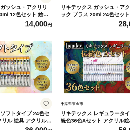
 ガッシュ・アクリリ
リキテックス ガッシュ・ア
ml 12色セット 絵具
ック プラス 20ml 24色セッ
 ガッシュ 絵具セット
文房具 つや消し アート制作 
14,000
28,
円
u エノグ つや消し アク
室 大人の趣味 アクリル アク
発色が良い 平塗り 美大
具 堅牢性 イラストレーション
ト アート制作 絵画教
り 作品制作 芸術 趣味 創作 
ャ
色 美大受験用 初心者 上級者
体作品 絵画制作 バニ
品 DIYクラフト 送料無料 千
千葉 東金
千葉県東金市
ソフトタイプ 24色セ
リキテックス レギュラータイ
クリル 絵具 アクリル絵
統色36色Aセット アクリル絵
プ 描きやすい 初心者
具 画材 文房具 アクリル アー