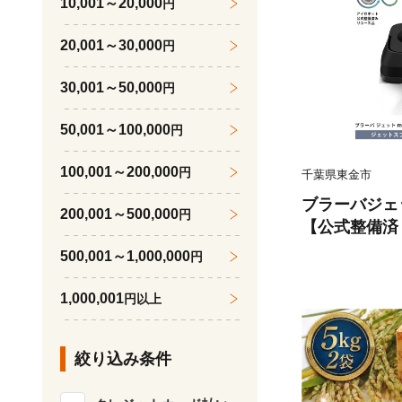
10,001～20,000
円
朝食 ごはん 
用 藤井商店 
20,001～30,000
円
30,001～50,000
円
50,001～100,000
円
100,001～200,000
円
千葉県東金市
ブラーバジェッ
200,001～500,000
円
【公式整備済
床拭き 拭き 
500,001～1,000,000
円
ー そうじき 
ト 時短 時短
1,000,001
円以上
自動 自動 リ
大掃除 清掃 
絞り込み条件