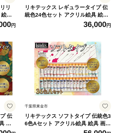
クリリ
リキテックス レギュラータイプ 伝
ト 絵具
統色24色セット アクリル絵具 絵具
絵画教
画材 美術 イラスト 絵画 水性 アク
000
36,000
円
円
リル絵
リルカラー カラーセット 24色セッ
 平塗
ト 文房具 ペイント アート用品 初心
色彩 発
者 プロ 学校 美術教材 つやアリ 重
 立体作
ね塗り 発色 鮮やか 耐水性 ロングラ
葉県
ン製品 水性アクリル絵具 バニーコ
ルアート 千葉 東金
千葉県東金市
プ 伝
リキテックス ソフトタイプ 伝統色3
具 絵
6色Aセット アクリル絵具 絵具 画材
ト 美
文房具 アクリル アート 美術 絵画