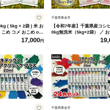
千葉県東金市
 ( 5kg × 2袋 ) 米 お
【令和7年産】千葉県産コシ
こめ コメ おこめ oko
0kg無洗米（5kg×2袋） ／ お
国産 精米 白米 肉 にあう
香り 粘り 甘味 こしひかり 
17,000
19,
円
むすび おにぎり おかず
い グルメ 朝食 贈答
ト 令和7年度産 千葉
 千葉県 東金市
千葉県東金市