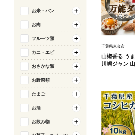
お米・パン
お肉
フルーツ類
千葉県東金市
カニ・エビ
山椒香る うま
川嶋ジャン 山
おさかな類
味タレ 旨辛 
韓国料理 唐揚
お野菜類
ラーメン 麻婆
かけご飯 ご飯
たまご
けだれ アレン
お酒
メ 九十九里 
I 千葉 東金
お飲み物