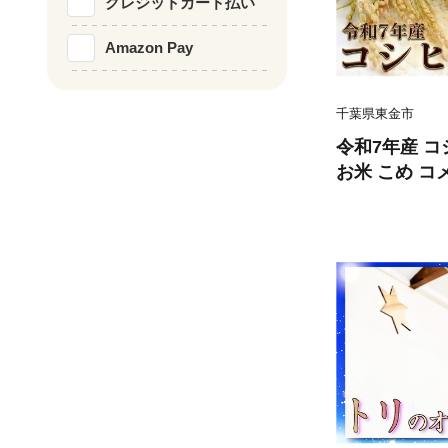
クレジットカード払い
Amazon Pay
千葉県東金市
令和7年産 コ
お米 こめ コ
千葉県産 kom
ご飯 ごはん 
炊飯 ※ ブラ
ト 贈答 甘み
めても美味しい 
送 数量限定 
県 東金