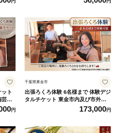
000
56,000
円
円
 36
イラスト 水性 36色セット つやアリ
ね塗り
やわらかい なめらか ベタ塗り 水彩
発色 立
画風 イラストレーション 細密画 発
ラン製
色 平塗り 初心者 上級者 DIY クラフ
コルア
ト 水性アクリル絵具 バニーコルア
ート 千葉 東金
千葉県東金市
ケット
出張ろくろ体験 6名様まで 体験デジ
陶芸教
タルチケット 東金市内及び市外の
芸 器作
地域（10km圏内）チケット 陶芸体
000
173,000
円
円
 ビア
験 陶芸教室 陶芸 tougei とうげい
 教室
民芸 器作り 手作り 湯呑み お茶碗
春休み
お皿 ビアカップ 体験 器 食器 たい