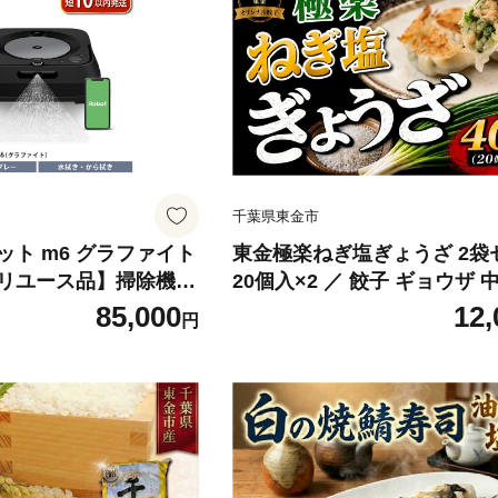
ご飯 主食 ギフト 贈答
初心者 本格的 焼き物 子供 家
千葉 東金
ぶら 民芸みはし 千葉 東金
千葉県東金市
ト m6 グラファイト
東金極楽ねぎ塩ぎょうざ 2袋
リユース品】掃除機
20個入×2 ／ 餃子 ギョウザ 
家電 電化製品 クリーナ
ギ塩 にんにく おつまみ 手軽
85,000
12,
円
家電製品 床拭きロボッ
ず 夕飯 昼食 レストランの味
家電 便利 おすすめ 全
ルメ おかず おつまみ やみつ
ユース ロボット かでん
ン パンチ 夜食 スタミナ 東金
千葉 東金 アイロボット
葉県