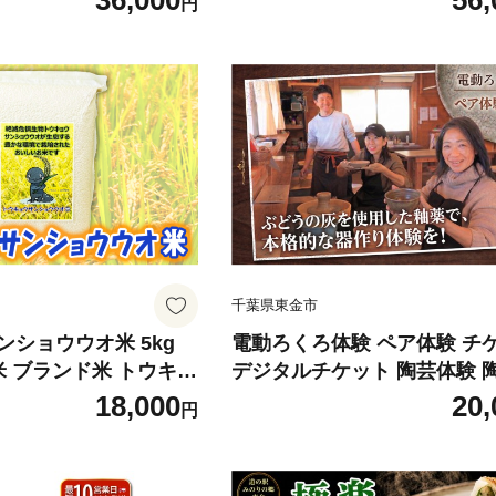
36,000
56,
円
らかい なめらか ベタ
術 絵画 イラスト 作品制作 水性
家 画家セット 絵 水彩
色セット つやアリ 硬練り 重
作 絵画教室 大人の 趣
盛り上げ技法 油絵風 水彩風 
イラストレーション 細
体作品 DIY クラフト ロング
ニーコルアート 千葉 東
品 水性アクリル絵具 バニー
ート 千葉 東金
千葉県東金市
ショウウオ米 5kg
電動ろくろ体験 ペア体験 チ
米 ブランド米 トウキョ
デジタルチケット 陶芸体験 
 okome kome 環
室 陶芸 tougei とうげい 民
18,000
20,
円
 環境にやさしい米づ
り 手作り 湯呑み お茶碗 お皿
ランド米 SDGs 里山
カップ 体験 器 食器 たいけん
おにぎり おむすび 弁当
ろくろ 観光 夏休み 冬休み 