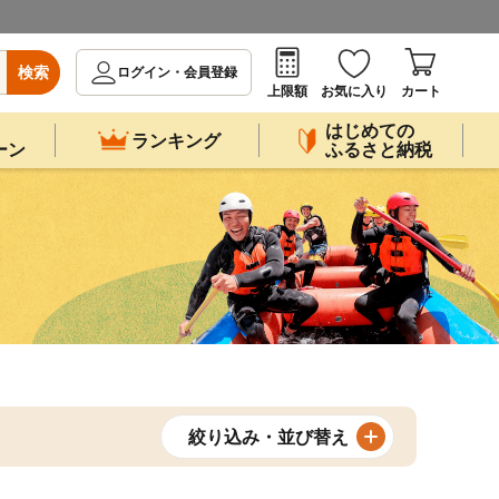
検索
ログイン・会員登録
上限額
お気に入り
カート
はじめての
ランキング
ーン
ふるさと納税
絞り込み・並び替え