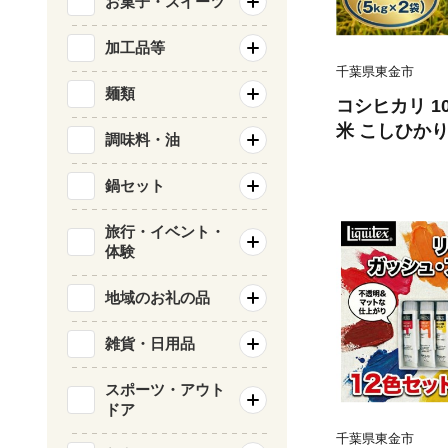
お菓子・スイーツ
加工品等
千葉県東金市
麺類
コシヒカリ 10kg
米 こしひかり 
調味料・油
me kome 
魚 にあう お
鍋セット
にあう 美味し
取り寄せ ギフ
旅行・イベント・
体験
県産 鍋屋商店
地域のお礼の品
雑貨・日用品
スポーツ・アウト
ドア
千葉県東金市