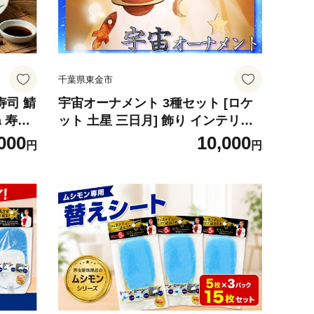
千葉県東金市
寿司 鯖
宇宙オーナメント 3種セット [ロケ
a 寿司
ット 土星 三日月] 飾り インテリア
 おつま
雑貨 モビール 山武杉 端材 吊り下げ
000
10,000
円
円
だわり
木製 木目 無塗装 天然木 エコ アッ
 脂のり
プサイクル 資源 環境 サステナブル
 ギフト
星 スター 宇宙 惑星 手作り 贈答 贈
し寿司
答用 贈り物 プレゼント COCOChi
千葉 東金