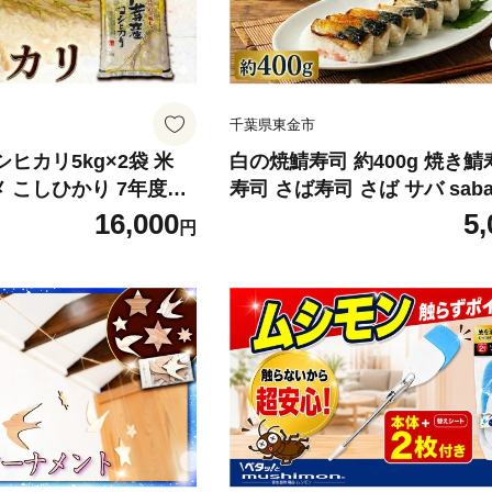
千葉県東金市
シヒカリ5kg×2袋 米
白の焼鯖寿司 約400g 焼き鯖
メ こしひかり 7年度産
寿司 さば寿司 さば サバ sab
e okome 精米 白米
すし sushi 惣菜 和食 おかず
16,000
5,
円
米 ごはん 備蓄米 国産
み 塩鯖 塩サバ 大葉 しそ こ
ンド米 甘い ツヤ ギフ
仕込み 香ばしい 焼き鯖 旨味
 粘り 香り リピート 冷
ご飯もの 夕食 ランチ 手土産
kosihikari 農家直
冷蔵配送 海鮮寿司 棒寿司 押
産地直送 前嶋商店 千葉
株式会社味良 千葉 東金