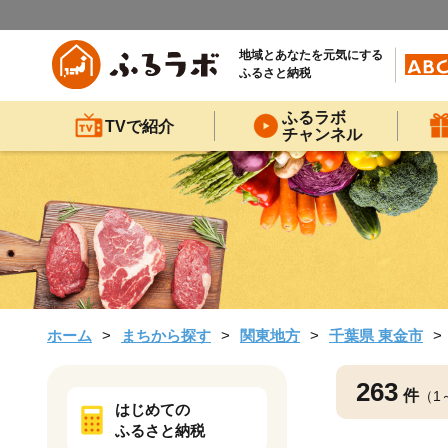
地域とあなたを元気にする
ふるさと納税
ふるラボ
TVで紹介
チャンネル
ホーム
まちから探す
関東地方
千葉県 東金市
263
件
（1
はじめての
ふるさと納税