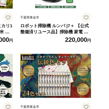
千葉県東金市
ヒカリ1
ロボット掃除機 ルンバ j7＋ 【公式
米 米
整備済リユース品】掃除機 家電 電
千葉県
化製品 クリーナー そうじき 家電製
000
220,000
円
円
品 時短 時短家電 便利 おすすめ 全
自動 自動 リユース ロボット かでん
大掃除 清掃 千葉 東金 アイロボット
j755860
千葉県東金市