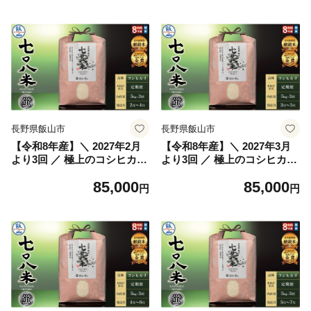
15-12)
15-1)
長野県飯山市
長野県飯山市
【令和8年産】＼ 2027年2月
【令和8年産】＼ 2027年3月
より3回 ／ 極上のコシヒカリ
より3回 ／ 極上のコシヒカリ
七〇八米（なおやまい）
七〇八米（なおやまい）
85,000
85,000
【蛍】定期便 5kg×3回 (By-0
【蛍】定期便 5kg×3回 (By-0
円
円
15-2)
15-3)