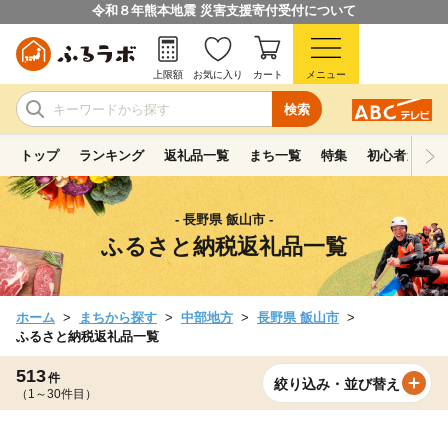
令和８年熊本地震 災害支援寄付受付について
上限額
お気に入り
カート
メニュー
検索
トップ
ランキング
返礼品一覧
まち一覧
特集
初心者ガイド
- 長野県 飯山市 -
ふるさと納税返礼品一覧
ホーム
まちから探す
中部地方
長野県 飯山市
ふるさと納税返礼品一覧
513
件
絞り込み・並び替え
（1～30件目）