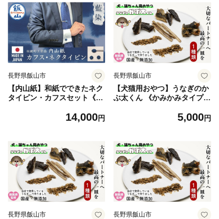
長野県飯山市
長野県飯山市
【内山紙】和紙でできたネク
【犬猫用おやつ】うなぎのか
タイピン・カフスセット《藍
ぶ太くん 《かみかみタイプ》
染》｜カフスボタン タイピン
国産 無添加 無塩 獣医監修 ペ
14,000
5,000
ネクタイ おしゃれ 大人 スー
ットフード（Ab-201-1）
円
円
ツ 伝統 日本製（Ch-003）
長野県飯山市
長野県飯山市