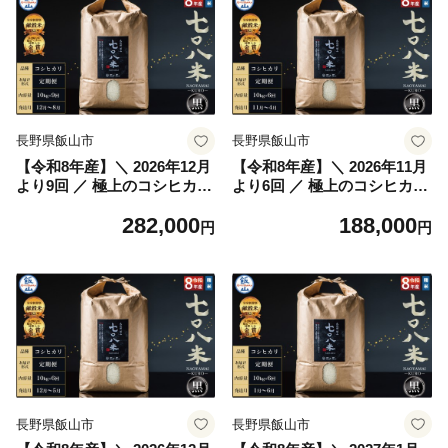
長野県飯山市
長野県飯山市
【令和8年産】＼ 2026年12月
【令和8年産】＼ 2026年11月
より9回 ／ 極上のコシヒカリ
より6回 ／ 極上のコシヒカリ
七〇八米（なおやまい）
七〇八米（なおやまい）
282,000
188,000
【黒】定期便 10kg×9回 (By-
【黒】定期便 10kg×6回 (By-
円
円
014-12)
013-11)
長野県飯山市
長野県飯山市