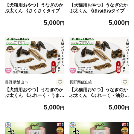
【犬猫用おやつ】うなぎのか
【犬猫用おやつ】うなぎのか
ぶ太くん 《さくさくタイプ》
ぶ太くん 《ほねほねタイプ》
国産 無添加 無塩 獣医監修 ペ
国産 無添加 無塩 獣医監修 ペ
5,000
5,000
ットフード（Ab-202-1）
ットフード（Ab-203-1）
円
円
長野県飯山市
長野県飯山市
【犬猫用おやつ】うなぎのか
【犬猫用おやつ】うなぎのか
ぶ太くん 《ふれーく・うまみ
ぶ太くん 《ふれーく・油分カ
味タイプ》 国産 無添加 無塩
ットタイプ》 国産 無添加 無
5,000
5,000
獣医監修 ペットフード（Ab-
塩 獣医監修 ペットフード（A
円
円
204-1）
b-205-1）