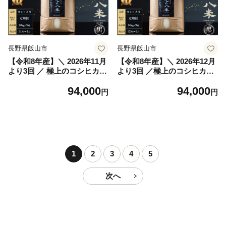
長野県飯山市
長野県飯山市
【令和8年産】＼ 2026年11月
【令和8年産】＼ 2026年12月
より3回 ／ 極上のコシヒカリ
より3回 ／極上のコシヒカリ
七〇八米（なおやまい）
七〇八米（なおやまい）
94,000
94,000
【黒】定期便 10kg×3回 (By-
【黒】定期便 10kg×3回 (By-
円
円
012-11)
012-12)
1
2
3
4
5
次へ