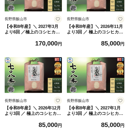
長野県飯山市
長野県飯山市
【令和8年産】＼ 2027年3月
【令和8年産】＼ 2026年11月
より6回 ／極上のコシヒカリ
より3回 ／ 極上のコシヒカリ
七〇八米（なおやまい）
七〇八米（なおやまい）
170,000
85,000
【蛍】定期便 5kg×6回 (By-0
【蛍】定期便 5kg×3回 (By-0
円
円
16-3)
15-11)
長野県飯山市
長野県飯山市
【令和8年産】＼ 2026年12月
【令和8年産】＼ 2027年1月
より3回 ／ 極上のコシヒカリ
より3回 ／ 極上のコシヒカリ
七〇八米（なおやまい）
七〇八米（なおやまい）
85,000
85,000
【蛍】定期便 5kg×3回 (By-0
【蛍】定期便 5kg×3回 (By-0
円
円