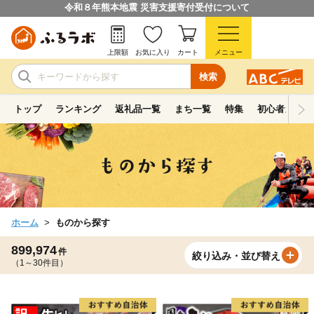
令和８年熊本地震 災害支援寄付受付について
上限額
お気に入り
カート
メニュー
検索
トップ
ランキング
返礼品一覧
まち一覧
特集
初心者ガイド
ホーム
ものから探す
899,974
件
絞り込み・並び替え
（1～30件目）