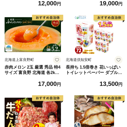
12,000
19,000
毛和牛 ブランド牛 九州 ハン
もの 果実 旬の果物 旬のフル
円
円
バーグ 牛肉 豚肉 国産 お弁当
ーツ 香川 香川県 東かがわ市
おかず 惣菜 おすすめ 人気】
(H083106)
北海道上富良野町
北海道倶知安町
赤肉メロン 2玉 厳選 秀品 特4
長持ち 1.5倍巻き 花いっぱい
サイズ 富良野 北海道 各2kg
トイレットペーパー ダブル 4
～2.6kg 2玉 セット ファーム
5ｍ 計72ロール 全18種 花柄
17,000
13,500
富良野 メロン めろん 果物 く
プリント ハーブ 香り付き 日
円
円
だもの フルーツ デザート 旬
本製 まとめ買い 防災 常備品
の果物 旬のフルーツ
ペーパー エコ 日用雑貨 消耗
品 備蓄 送料無料 北海道 倶知
安町 日用品