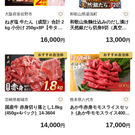
大阪府泉佐野市
和歌山県湯浅町
ねぎ塩 牛たん（成型）合計 2
和歌山魚鶴仕込みのだし漬け
kg 小分け 250g×8P【牛タン
天然銀だら切身8切（真空パ
牛肉 焼肉用 薄切り 訳あり サ
ック入） 約720g 小分け 独自
16,000
13,000
イズ不揃い】
製法 良質な脂 ふっくら 柔ら
円
円
かい 身質 甘み 旨味 白身魚の
トロ 梅酒 北海道南産 真こん
ぶ だし漬け 煮付け ムニエル
味噌漬け 鍋物 冷凍 湯浅町 送
料無料_G7334
宮崎県都城市
熊本県八代市
国産牛 赤身切り落とし1.8kg
あか牛赤身モモスライスセッ
(450g×4パック)_14-3604
ト (あか牛モモスライス400
g、あか牛のたれ200ml付き)
14,000
17,000
円
円