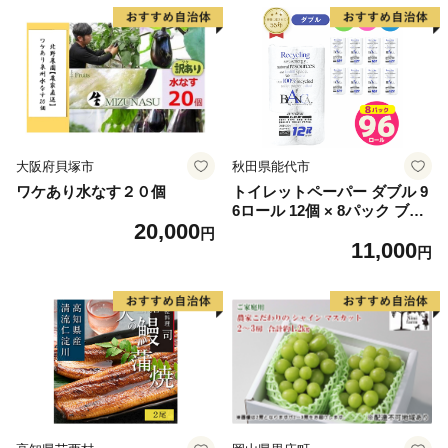
大阪府貝塚市
秋田県能代市
ワケあり水なす２０個
トイレットペーパー ダブル 9
6ロール 12個 × 8パック ブラ
20,000
ンカ 再生紙 100％ 芯あり 日
円
11,000
用品 消耗品 無香料 生活用品
円
備蓄 秋田県 能代市 送料無料
《能代製紙》