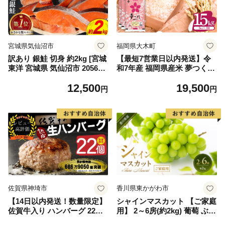
宮城県気仙沼市
福岡県大木町
訳あり 銀鮭 切身 約2kg [宮城
【最短7営業日以内発送】令
東洋 宮城県 気仙沼市 205649
和7年産 福岡県産米 夢つくし
91] 鮭 魚介類 海鮮 訳アリ 規
15kg 精米 ※北海道・沖縄・
12,500
19,500
格外 不揃い さけ サケ 鮭切身
離島は配送不可
円
円
シャケ 切り身 冷凍 家庭用 お
かず 弁当 支援 サーモン 銀鮭
切り身 魚 わけあり
佐賀県神埼市
香川県東かがわ市
【14日以内発送！数量限定】
シャインマスカット 【ご家庭
佐賀牛入り ハンバーグ 22個
用】 2～6房(約2kg) 葡萄 ぶど
2.6kg(120g×22個)【佐賀牛 黒
う ブドウ フルーツ 果物 くだ