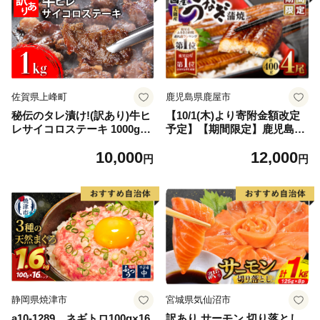
佐賀県上峰町
鹿児島県鹿屋市
秘伝のタレ漬け!(訳あり)牛ヒ
【10/1(木)より寄附金額改定
レサイコロステーキ 1000g
予定】【期間限定】鹿児島県
【B-1098-AS】
大隅産うなぎ蒲焼4尾（400
10,000
12,000
g） KN007-023
円
円
静岡県焼津市
宮城県気仙沼市
a10-1289 ネギトロ100g×16
訳あり サーモン 切り落とし