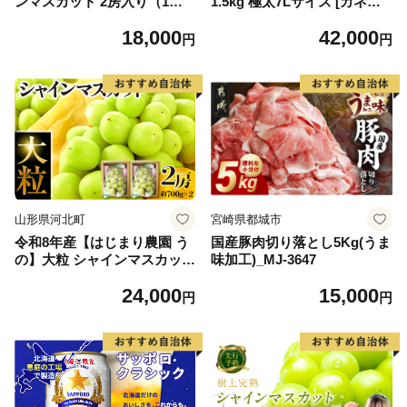
ンマスカット 2房入り（1房6
1.5kg 極太7Lサイズ [カネダ
00g前後） 秀品 山形県河北町
イ 宮城県 気仙沼市 2056432
18,000
42,000
産【山形eLab】 ka074-023-r
6] カニ かに 蟹 たらばがに た
円
円
8
らば蟹 タラバ蟹 たらば タラ
バ ボイル
山形県河北町
宮崎県都城市
令和8年産【はじまり農園 う
国産豚肉切り落とし5Kg(うま
の】大粒 シャインマスカット
味加工)_MJ-3647
２房（約700g×2房） 山形県
24,000
15,000
河北町産 【河北町観光物産協
円
円
会】 ka002-004-r8