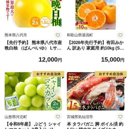
熊本県八代市
和歌山県湯浅町
【先行予約】 熊本県八代市産
【2026年先行予約】有田みか
晩白柚 （ばんぺいゆ） Lサイ
ん 訳あり 家庭用 約10kg (S
ズ 2玉 柑橘 みかん 果物 くだ
S、Sサイズ) みかん 温州みか
12,000
15,000
もの フルーツ おやつ 特産 熊
ん フルーツ 柑橘 果物 果実
円
円
本県 八代市 【2026年12月上
ジューシー 人気 国産 食べ物
旬より順次発送】
和歌山県 湯浅町 送料無料_ZJ
6098
山形県河北町
宮城県気仙沼市
【令和8年産】 ぶどう シャイ
本 タラバガニ 脚 ボイル済 約