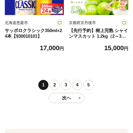
北海道恵庭市
京都府京丹後市
サッポロクラシック350ml×2
【先行予約】樹上完熟 シャイ
4本【930010101】
ンマスカット 1.2kg（2～3
房）（2026年9月中旬～発
17,000
15,000
送） ふるさと納税 シャイン
円
円
マスカット しゃいんますかっ
と 葡萄 ブドウ ふるーつ 甘い
あまい ギフト お取り寄せ
1
2
3
4
5
次へ