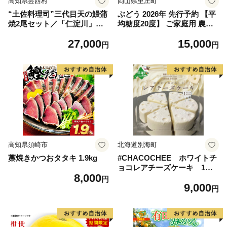
高知県芸西村
岡山県里庄町
“土佐料理司”三代目天の鰻蒲
ぶどう 2026年 先行予約 【平
焼2尾セット／「仁淀川」水
均糖度20度】 ご家庭用 農家
系の地下水使用 完全無投薬養
こだわりの シャイン マスカ
27,000
15,000
殖 国産・高知県産〈高知市共
ット 2～3房 合計約1.2kg ブ
円
円
通返礼品〉うなぎ 真空パック
ドウ 葡萄 岡山県産 国産 フル
（ウナギう・たれセット）
ーツ 果物 【 Nini farm 農家
直送 】
高知県須崎市
北海道別海町
藁焼きかつおタタキ 1.9kg
#CHACOCHEE ホワイトチ
ョコレアチーズケーキ 1ホ
8,000
ール(直径15cm)（北海道,別
円
9,000
海町,チーズ,ちーず,チーズケ
円
ーキ,ふるさと納税）