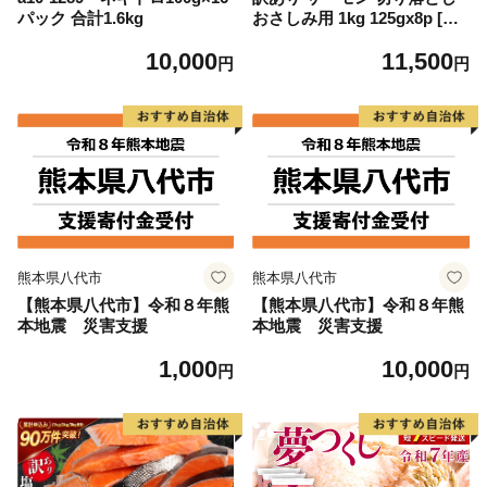
パック 合計1.6kg
おさしみ用 1kg 125gx8p [足
利本店 宮城県 気仙沼市 2056
10,000
11,500
4313] 魚 魚介類 鮭 お刺し身
円
円
刺し身 刺身 生 生食 個包装
チリ銀鮭 銀鮭 海鮮 海鮮丼 魚
介
熊本県八代市
熊本県八代市
【熊本県八代市】令和８年熊
【熊本県八代市】令和８年熊
本地震 災害支援
本地震 災害支援
1,000
10,000
円
円