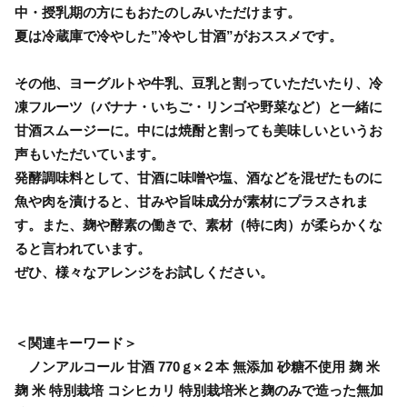
中・授乳期の方にもおたのしみいただけます。
夏は冷蔵庫で冷やした”冷やし甘酒”がおススメです。
その他、ヨーグルトや牛乳、豆乳と割っていただいたり、冷
凍フルーツ（バナナ・いちご・リンゴや野菜など）と一緒に
甘酒スムージーに。中には焼酎と割っても美味しいというお
声もいただいています。
発酵調味料として、甘酒に味噌や塩、酒などを混ぜたものに
魚や肉を漬けると、甘みや旨味成分が素材にプラスされま
す。また、麹や酵素の働きで、素材（特に肉）が柔らかくな
ると言われています。
ぜひ、様々なアレンジをお試しください。
＜関連キーワード＞
ノンアルコール 甘酒 770ｇ×２本 無添加 砂糖不使用 麹 米
麹 米 特別栽培 コシヒカリ 特別栽培米と麹のみで造った無加