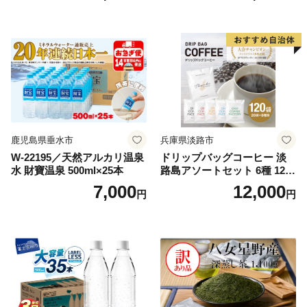
鹿児島県垂水市
兵庫県淡路市
W-22195／天然アルカリ温泉
ドリップバッグコーヒー 淡
水 財寶温泉 500ml×25本
路島アソートセット 6種 120
袋 飲み比べ コーヒー
7,000
12,000
円
円