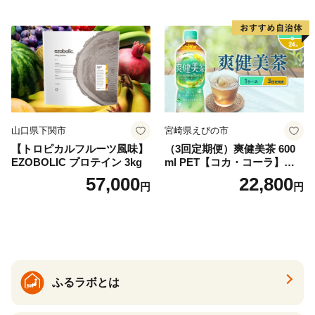
ム天然水 飲料水 軟水 鉱水 国
産 シリカ ミネラル 美容 備蓄
防災 長期保存 富士山 山梨県
忍野村
山口県下関市
宮崎県えびの市
【トロピカルフルーツ風味】
（3回定期便）爽健美茶 600
EZOBOLIC プロテイン 3kg
ml PET【コカ・コーラ】ペ
ットボトル 1ケース(24本) 定
57,000
22,800
円
円
期便 3回(72本) セット お茶
カフェインゼロ ノンカフェ
イン ハトムギ ブレンド茶 宮
崎県 えびの市 送料無料
ふるラボとは