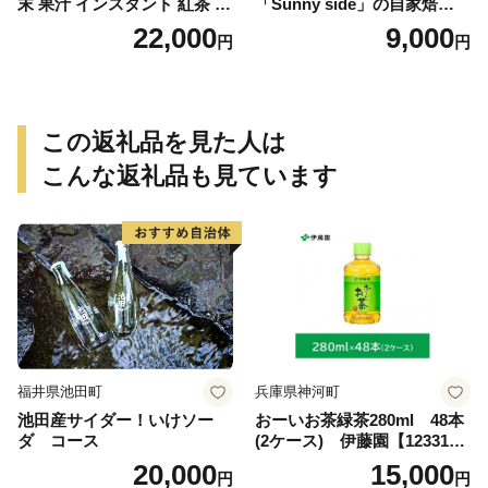
末 果汁 インスタント 紅茶 ビ
「Sunny side」の自家焙煎珈
タミンC 袋 ロングセラー 粉
琲ブレンド珈琲飲み比べセッ
22,000
9,000
円
円
末飲料 粉末茶 簡単 手軽 ホッ
ト（300g）
ト アイス
この返礼品を見た人は
こんな返礼品も見ています
福井県池田町
兵庫県神河町
池田産サイダー！いけソー
おーいお茶緑茶280ml 48本
ダ コース
(2ケース) 伊藤園【123317
3】
20,000
15,000
円
円