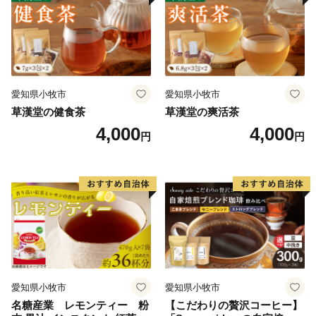
愛知県小牧市
愛知県小牧市
草漢堂の健食茶
草漢堂の爽活茶
4,000
4,000
円
円
愛知県小牧市
愛知県小牧市
名糖産業 レモンティー 粉
【こだわりの贅沢コーヒー】