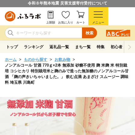
令和８年熊本地震 災害支援寄付受付について
上限額
お気に入り
カート
メニュー
検索
トップ
ランキング
返礼品一覧
まち一覧
特集
初心者ガイド
ホーム
ものから探す
お飲み物
ノンアルコール 甘酒 770ｇ×2本 無添加 砂糖不使用 麹 米麹 米 特別栽
培 コシヒカリ 特別栽培米と麹のみで造った無加糖のノンアルコール甘
酒 「麹の声きいちゃいました。」 飲む点滴 あまざけ スムージー 調味
料 埼玉県 川島町