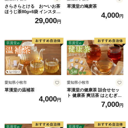
さらさらとける お〜いお茶
草漢堂の鳩麦茶
ほうじ茶80g×6袋 インスタン
4,000
円
トほうじ茶 粉末ほうじ茶 粉
29,000
円
末茶 おーいお茶 粉末緑茶
愛知県小牧市
愛知県小牧市
草漢堂の温補茶
草漢堂の健康茶 詰合せセッ
ト 健康茶 爽活茶 はとむぎ茶
4,000
円
温補茶 健食茶 和漢紅茶 お茶
7,000
円