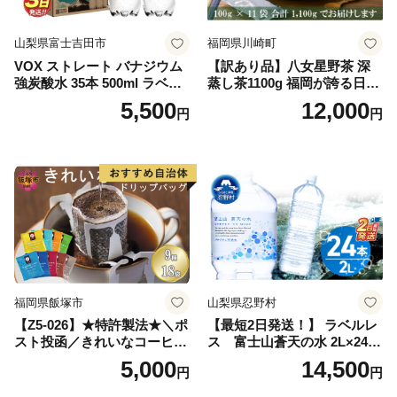
山梨県富士吉田市
福岡県川崎町
VOX ストレート バナジウム
【訳あり品】八女星野茶 深
強炭酸水 35本 500ml ラベル
蒸し茶1100g 福岡が誇る日本
レス【富士吉田市限定カート
茶_ 訳アリ 常温 お茶 茶袋 常
5,500
12,000
円
円
ン】
備品 おちゃ ocha 茶葉 緑茶
飲料 飲み物 八女 茶 日本茶
深むし茶 深蒸し 訳あり お茶
っぱ tea 八女茶 お手軽 簡単
小分け お土産 お取り寄せ グ
ルメ 福岡 九州 福岡県 国産
日本 ふかむし茶 ふかむし 家
庭用 自宅用 ちゃ りょくちゃ
ふかむしちゃ 急須 甘み 川崎
町 送料無料
福岡県飯塚市
山梨県忍野村
【Z5-026】★特許製法★＼ポ
【最短2日発送！】 ラベルレ
スト投函／きれいなコーヒー
ス 富士山蒼天の水 2L×24本
ドリップバッグ9種セット(18
（4ケース）※離島不可 天然
5,000
14,500
円
円
袋)ゆうパケットでお届け！
水 ミネラルウォーター 水 ペ
ットボトル 2000ml バナジウ