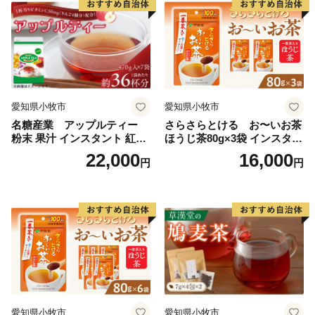
る地域資源を掘り起こし、川島町のＰＲを行っていくも
のです。
川島町は、ふるさと納税の対象団体として総務大臣か
ら指定を受けているため、本町に寄附した場合は、税制
上の特例控除を受けることができます。
愛知県小牧市
愛知県小牧市
名糖産業 アップルティー
さらさらとける お〜いお茶
粉末 果汁 インスタント 紅茶
ほうじ茶80g×3袋 インスタン
ティー ビタミンC 袋 ロング
トほうじ茶 粉末ほうじ茶 粉
22,000
16,000
円
円
セラー 粉末飲料 粉末茶 簡単
末茶 おーいお茶 粉末緑茶
手軽 ホット アイス
愛知県小牧市
愛知県小牧市