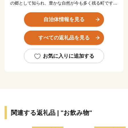
の郷として知られ、豊かな自然が今も多く残る町です。
面積の約６０％が田畑で、その中心は「お米」です。
平坦な地形と豊かな水、気候など理想的な条件が整って
自治体情報を見る
おり、江戸時代には、お蔵米として川越藩に献上されて
いた由緒あるお米が産み出されています。
すべての返礼品を見る
また、町の特産として、県内でも有数の産地となって
いる「いちご」、県内最大の生産量を誇る「いちじく」
の栽培が盛んです。
お気に入りに追加する
新たな取り組みとして、町の魅力を地域住民が再認識
し、地域の誇りの象徴となり、また町外に対する認知度
向上、「訪れたい」、「買いたい」、「住みたい」と思
えるような町のイメージを図るため、 「かわじまブラ
ンド（＝KJブランド）」をたちあげました。KJブラン
ドとは、「自然（見渡す限りの田園風景、白鳥の飛来な
ど）」、「農産物（いちご、いちじく、川越藩のお蔵米
関連する返礼品 | "お飲み物"
など）」、「食（すったて、呉汁など）」、「歴史文化
財（遠山記念館、廣徳寺大御堂など）」などに代表され