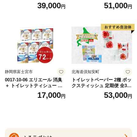
替（43枚×3P）×24袋 日用品
ットペーパー ダブル 45ｍ 計
39,000
51,000
円
円
おもちゃ 拭き取り 手拭き 外
72ロール 全18種 花柄 プリン
出時 お出かけ時 食事前 緑茶
ト ハーブ 香り付き 日本製 ま
カテキン配合
とめ買い 防災 常備品 ペーパ
ー 消耗品 備蓄 送料無料 北海
道 倶知安町 日用品
静岡県富士宮市
北海道倶知安町
0017-10-06 エリエール 消臭
トイレットペーパー 2種 ボッ
＋ トイレットティシュー し
クスティッシュ 定期便 全3
っかり香るフレッシュクリア
回 日本製 まとめ買い 防災
17,000
53,000
円
円
の香り ダブル 12ロール×6パ
常備品 日用雑貨 消耗品 生活
ック 72ロール 25m トイレ
必需品 大容量 備蓄 リサイク
ットペーパー パルプ100％ 消
ル ティッシュ ペーパー まと
臭 防臭 日用品 消耗品 備蓄
め買い 雑貨 倶知安町