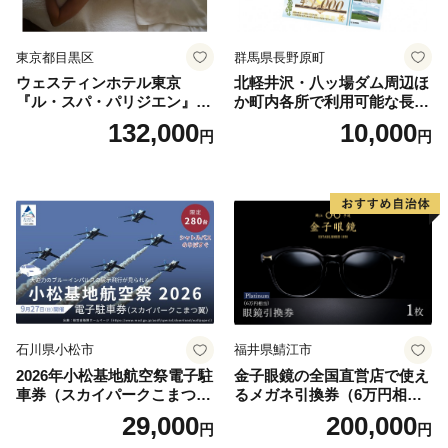
東京都目黒区
群馬県長野原町
ウェスティンホテル東京
北軽井沢・八ッ場ダム周辺ほ
『ル・スパ・パリジエン』選
か町内各所で利用可能な長野
べるボディセラピー90分/1名
原町ふるさと感謝券（3,000
132,000
10,000
円
円
円分）【トラベル 観光 旅行
お土産 群馬県 長野原町 北軽
井沢】
石川県小松市
福井県鯖江市
2026年小松基地航空祭電子駐
金子眼鏡の全国直営店で使え
車券（スカイパークこまつ
るメガネ引換券（6万円相
翼） 駐車場 シャトルバスの
当） Platinum
29,000
200,000
円
円
りばすぐ 石川県 小松市