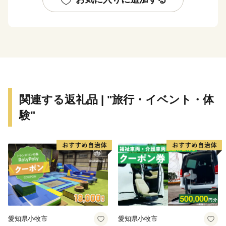
※年に何度でもお申込みをしていただけます。
※ふるさと納税の趣旨から福崎町内にご住所のある方
からのご寄附の場合、記念品の送付はできませんのでご
了承ください。
～福崎町の紹介～
関連する返礼品 | "旅行・イベント・体
験"
八百万の神が囁き、福が咲く。
もの語る町、ふくさき。
播州福崎町。豊かな自然の風物に囲まれた、小さな町。
ここには目を見張るほどの“絶景” などないけれど、
じっと耳を澄ませば、山あいから、川辺から、田畑か
ら、くさむらから、
人々の営みの隙間から“人ならざるもの” の囁きが聞こえ
愛知県小牧市
愛知県小牧市
てくる町。