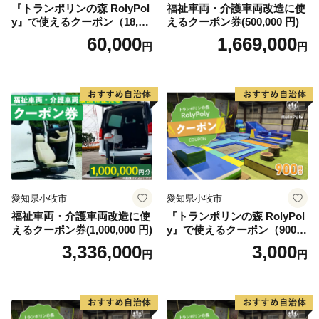
『トランポリンの森 RolyPol
福祉車両・介護車両改造に使
風が語り、水が語り、人が語る。ようこそ、万物が語り
y』で使えるクーポン（18,00
えるクーポン券(500,000 円)
し福崎へ。
0円）
60,000
1,669,000
円
円
愛知県小牧市
愛知県小牧市
福祉車両・介護車両改造に使
『トランポリンの森 RolyPol
えるクーポン券(1,000,000 円)
y』で使えるクーポン（900
円）
3,336,000
3,000
円
円