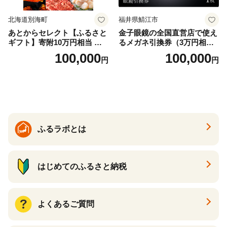
北海道別海町
福井県鯖江市
あとからセレクト【ふるさと
金子眼鏡の全国直営店で使え
ギフト】寄附10万円相当 あ
るメガネ引換券（3万円相
とから選べる！ ギフト いく
当） Bronze
100,000
100,000
円
円
ら ほたて 海鮮 牛肉 別海町
ケーキ アイス （ 後から 選べ
る カタログ カタログポイン
ト カタログギフト あとから
カタログ あとからカタログ
ポイント あとからカタログ
ギフト ふるさと納税 ）
ふるラボとは
はじめてのふるさと納税
よくあるご質問