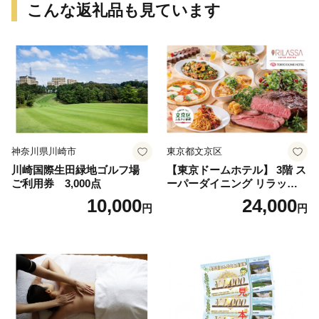
こんな返礼品も見ています
神奈川県川崎市
東京都文京区
川崎国際生田緑地ゴルフ場
【東京ドームホテル】 3階 ス
ご利用券 3,000点
ーパーダイニング リラッサ
ランチブッフェ お食事券 大
10,000
24,000
円
円
人1名様分 関東 東京 ご利用
券 ランチ 昼食 食事券 レスト
ラン ブッフェ 東京都 お食事
券