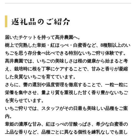
届いたチケットを持って髙井農園へ。
樹上で完熟した章姫・紅ほっぺ・白蜜香など、8種類以上のい
ちごを思う存分食べ比べできる特別ないちご狩り体験です。
髙井農園では、いちごの美味しさは根の健康から始まると考
え、栽培時に根を丁寧にケアすることで、甘みと香りが凝縮
した良質ないちごを育てています。
さらに、蕾の選別や温度管理を徹底することで、一粒一粒に
栄養を集中させ、量より質を重視した甘く香り豊かないちご
を実らせています。
いちご狩りでは、スタッフがその日最も美味しい品種をご案
内。
章姫の濃厚な甘み、紅ほっぺの甘酸っぱさ、希少な白蜜香の
上品な香りなど、品種ごとに異なる個性を練乳なしでも楽し