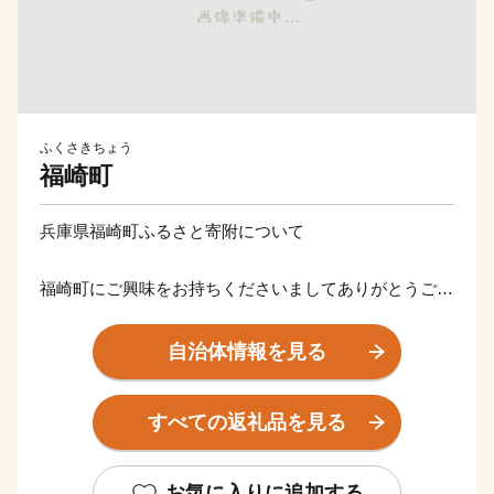
ふくさきちょう
福崎町
兵庫県福崎町ふるさと寄附について
福崎町にご興味をお持ちくださいましてありがとうござ
います。
心ばかりではございますが、ご寄附くださった方には
自治体情報を見る
お礼の品をご用意させていただきます。
どうぞ福崎町を応援くださいますようよろしくお願いい
すべての返礼品を見る
たします。
※福崎町は寄附回数の制限はございません。
お気に入りに追加する