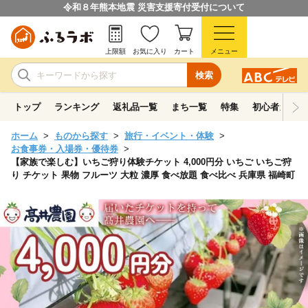
令和８年熊本地震 災害支援寄付受付について
上限額
お気に入り
カート
メニュー
検索
トップ
ランキング
返礼品一覧
まち一覧
特集
初心者ガイド
ホーム
ものから探す
旅行・イベント・体験
お食事券・入場券・優待券
【家族で楽しむ】いちご狩り体験チケット 4,000円分 いちご いちご狩
り チケット 果物 フルーツ 大粒 濃厚 食べ放題 食べ比べ 兵庫県 福崎町