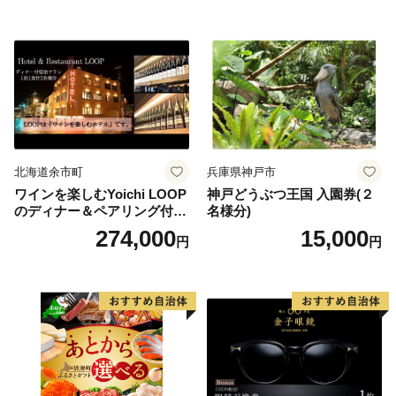
北海道余市町
兵庫県神戸市
ワインを楽しむYoichi LOOP
神戸どうぶつ王国 入園券(２
のディナー＆ペアリング付宿
名様分)
泊プラン＜デラックスツイン
274,000
15,000
円
円
＞