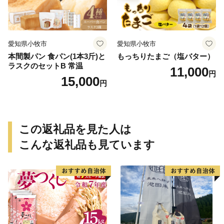
愛知県小牧市
愛知県小牧市
本間製パン 食パン(1本3斤)と
もっちりたまご（塩バター）
ラスクのセットB 常温
11,000
円
15,000
円
この返礼品を見た人は
こんな返礼品も見ています