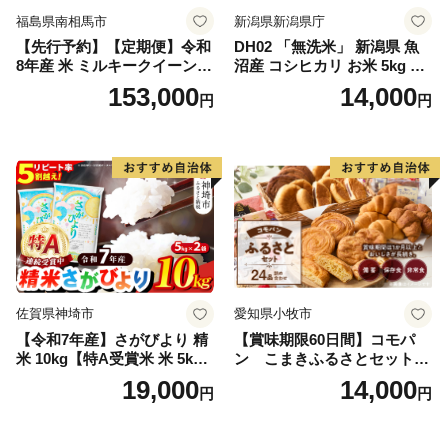
福島県南相馬市
新潟県新潟県庁
【先行予約】【定期便】令和
DH02 「無洗米」 新潟県 魚
8年産 米 ミルキークイーン
沼産 コシヒカリ お米 5kg こ
白米 45kg (5kg×9回) | ミルキ
しひかり 精米 米（お米の美
153,000
14,000
円
円
ークイーン 米5kg 福島 福島
味しい炊き方ガイド付き）
県産 福島産 精米 お米 米 コ
メ 武田ファーム サムランド
福島県 南相馬市 cu006-ae
佐賀県神埼市
愛知県小牧市
【令和7年産】さがびより 精
【賞味期限60日間】コモパ
米 10kg【特A受賞米 米 5kg×
ン こまきふるさとセット
2袋 お米 コメ こめ 国産 美味
（24個入り）／災害用備蓄
19,000
14,000
円
円
しい ブランド米 人気 ランキ
保存食 非常食 防災グッズに
ング 増田米穀】(H015224)
も