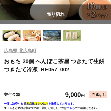
売り切れ
広島県 北広島町
おもち 20個 へんぽこ茶屋 つきたて生餅
つきたて冷凍_HE057_002
9,000
寄付金額
在庫なし
円
一度に決済する
返礼品数は３つ以内
を推奨しております。
🔰ふるさと納税が初めての方、詳しく知りたい方は
こちら
でご確認ください。