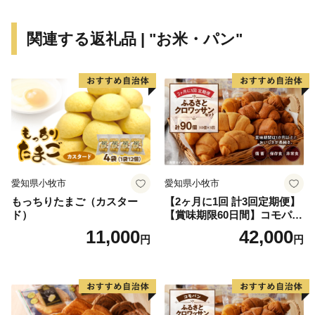
寄附を広く募っています。（負担付寄附を除く。）
※「負担付きの寄附」とは、単に用途を指定した指定寄
関連する返礼品 | "お米・パン"
附のようなものではなく、寄附に一定の条件が付され、
当該条件に基づく義務の不履行があった場合には当該寄
附が解除される等、負担となる条件が寄附の効果に 影
響を与えるものをいいます。
※お礼品の贈呈は、町外に住民票をおいている方です。
※同一年内で複数回の寄附を行った場合でも、都度お礼
品を受取る事ができます。
愛知県小牧市
愛知県小牧市
（受取り回数の制限はありません）
もっちりたまご（カスター
【2ヶ月に1回 計3回定期便】
ド）
【賞味期限60日間】コモパ
ン ふるさとクロワッサンセ
11,000
42,000
円
円
ット（計90個）／災害用備蓄
保存食 非常食 防災グッズに
も