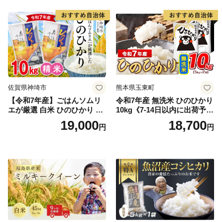
期保存 単一原料米 鳥取県日
野町産 Elevation
佐賀県神埼市
熊本県玉東町
【令和7年産】ごはんソムリ
令和7年産 無洗米 ひのひかり
エが厳選 白米 ひのひかり 10
10kg《7-14日以内に出荷予定
kg【神埼市産 米 お米 精米 白
(土日祝除く)》コメ 米 無洗米
19,000
18,700
円
円
米 10kg 5kg×2 ひのひかり ブ
令和7年産 高レビュー｜人気
ランド米 食味鑑定士】(H063
米 熊本県産米 お米 生活応援
164)
米