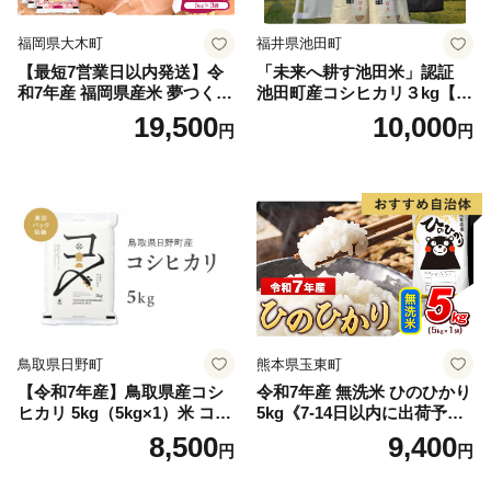
福岡県大木町
福井県池田町
【最短7営業日以内発送】令
「未来へ耕す池田米」認証
和7年産 福岡県産米 夢つくし
池田町産コシヒカリ３kg【お
15kg 精米 ※北海道・沖縄・
1人様につき３セットまで】
19,500
10,000
円
円
離島は配送不可
鳥取県日野町
熊本県玉東町
【令和7年産】鳥取県産コシ
令和7年産 無洗米 ひのひかり
ヒカリ 5kg（5kg×1）米 コシ
5kg《7-14日以内に出荷予定
ヒカリ こしひかり お米 白米
(土日祝除く)》コメ 米 無洗米
8,500
9,400
円
円
精米 5キロ おこめ こめ コメ
高レビュー｜人気米 熊本県
真空パック包装 真空包装 長
産米 お米 生活応援米