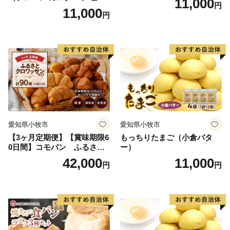
11,000
円
ター/小倉バター）
11,000
円
愛知県小牧市
愛知県小牧市
【3ヶ月定期便】【賞味期限6
もっちりたまご（小倉バタ
0日間】コモパン ふるさと
ー）
クロワッサンセット（計90
42,000
11,000
円
円
個）／災害用備蓄 保存食 非
常食 防災グッズにも