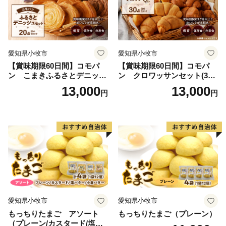
愛知県小牧市
愛知県小牧市
【賞味期限60日間】コモパ
【賞味期限60日間】コモパ
ン こまきふるさとデニッシ
ン クロワッサンセット(30
ュセット（20個入り）／災害
個入り)／災害用備蓄 保存食
13,000
13,000
円
円
用備蓄 保存食 非常食 防災グ
非常食 防災グッズにも
ッズにも
愛知県小牧市
愛知県小牧市
もっちりたまご アソート
もっちりたまご（プレーン）
（プレーン/カスタード/塩バ