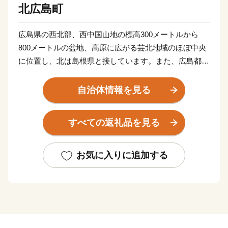
北広島町
広島県の西北部、西中国山地の標高300メートルから
800メートルの盆地、高原に広がる芸北地域のほぼ中央
に位置し、北は島根県と接しています。また、広島都市
圏から瀬戸内海の島々の水源地域で、太田川と江の川の
源流域でもあります。
自治体情報を見る
春の新緑、夏の清流、秋の紅葉、冬のウインタースポー
すべての返礼品を見る
ツを求めて、大勢の観光客で賑わいます。古くから山陽
と山陰を結ぶ中継地として栄え、中世には砂鉄の産地で
もあり、戦国武将・毛利氏、吉川氏の遺跡群も数多く残
お気に入りに追加する
るほか、神楽や田楽などの民俗芸能、ブナの森、湿原、
動植物などの貴重で雄大な自然と田園文化が息づく町で
す。
北広島町では、全国から本町を応援していただける方の