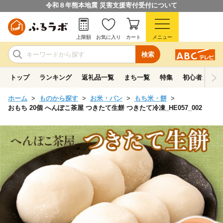
令和８年熊本地震 災害支援寄付受付について
上限額
お気に入り
カート
メニュー
検索
トップ
ランキング
返礼品一覧
まち一覧
特集
初心者ガイド
ホーム
ものから探す
お米・パン
もち米・餅
おもち 20個 へんぽこ茶屋 つきたて生餅 つきたて冷凍_HE057_002