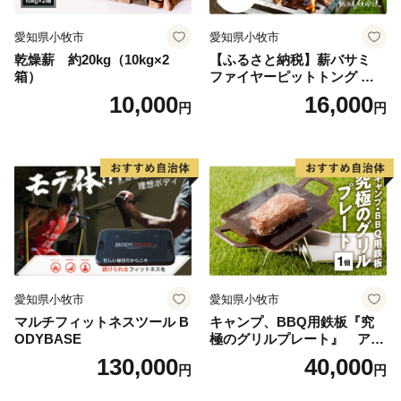
愛知県小牧市
愛知県小牧市
乾燥薪 約20kg（10kg×2
【ふるさと納税】薪バサミ
箱）
ファイヤーピットトング ソ
ロキャンプ用 コンパクト ス
10,000
16,000
円
円
テンレス材 軽量 アウトドア
BBQ グランピング 強度を維
持 掴みやすい工夫 サビに強
い 繰り返し使える 日本製 安
心 鍛冶屋の頓珍漢 愛知県 送
料無料
愛知県小牧市
愛知県小牧市
マルチフィットネスツール B
キャンプ、BBQ用鉄板『究
ODYBASE
極のグリルプレート』 アウ
トドア用品 レジャー キャン
130,000
40,000
円
円
プ バーベキュー BBQ 鉄板