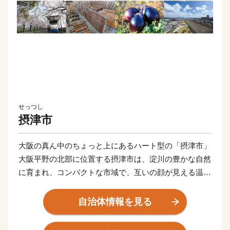
せっつし
摂津市
大阪の真ん中のちょっと上にあるハート型の「摂津市」
大阪平野の北部に位置する摂津市は、淀川の豊かな自然
に育まれ、コンパクトな市域で、互いの顔が見える温か
いまちです。
また、都心に近く通勤通学の利便性が良いだけではな
自治体情報を見る
く、「新幹線鳥飼車両基地」「阪急電鉄正雀工場」もあ
り、鉄道好きの方にもに愛されています。