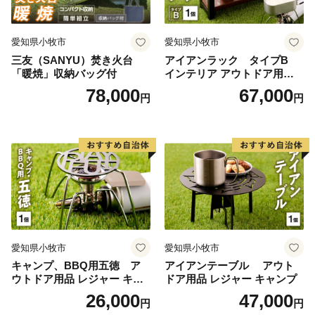
愛知県小牧市
愛知県小牧市
三友（SANYU）焚き火台
アイアンラック タイプB
「暖焼」収納バッグ付
インテリア アウトドア用品
レジャー キャンプ
78,000
67,000
円
円
愛知県小牧市
愛知県小牧市
キャンプ、BBQ用五徳 ア
アイアンテーブル アウト
ウトドア用品 レジャー キャ
ドア用品 レジャー キャンプ
ンプ バーベキュー BBQ 五徳
26,000
47,000
円
円