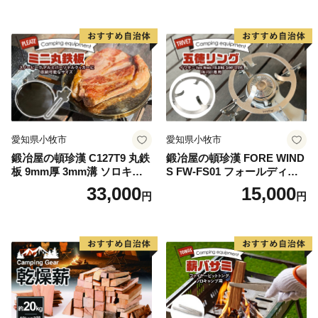
愛知県小牧市
愛知県小牧市
鍛冶屋の頓珍漢 C127T9 丸鉄
鍛冶屋の頓珍漢 FORE WIND
板 9mm厚 3mm溝 ソロキャ
S FW-FS01 フォールディン
ンプ用 専用ハンドル付き ス
グ キャンプストーブ専用 五
33,000
15,000
円
円
ノーピーク アルミパーソナ
徳リング
ルクッカーサイズ