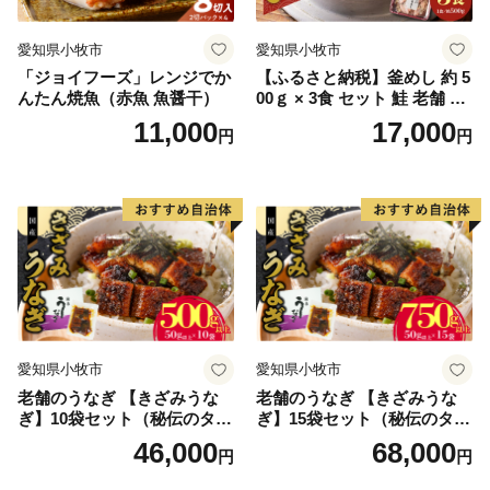
愛知県小牧市
愛知県小牧市
「ジョイフーズ」レンジでか
【ふるさと納税】釜めし 約 5
んたん焼魚（赤魚 魚醤干）
00ｇ × 3食 セット 鮭 老舗 急
速冷凍 レンチン 時短 簡単調
11,000
17,000
円
円
理 食品 加工品 海鮮 手作り
ほくほく ご飯 お弁当 おにぎ
り お茶漬け お取り寄せ お取
り寄せグルメ 愛知県 小牧市
送料無料
愛知県小牧市
愛知県小牧市
老舗のうなぎ 【きざみうな
老舗のうなぎ 【きざみうな
ぎ】10袋セット（秘伝のタレ
ぎ】15袋セット（秘伝のタレ
付）
付）
46,000
68,000
円
円