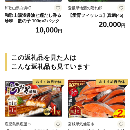
和歌山県白浜町
愛媛県地酒の隠れ郷
和歌山湯浅醤油と鰹だし香る
【愛育フィッシュ】真鯛(45)
珍味 数の子 100g×2パック
20,000
円
10,000
円
この返礼品を見た人は
こんな返礼品も見ています
鹿児島県鹿屋市
宮城県気仙沼市