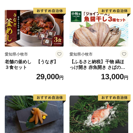
愛知県小牧市
愛知県小牧市
老舗の釜めし 【うなぎ】
【ふるさと納税】干物 縞ほ
３食セット
っけ開き 赤魚開き さばの開
き 魚醤干し 3種 セット 詰め
29,000
13,000
円
円
合わせ 魚 おかず 肉厚 おいし
い さば 赤魚 縞ホッケ ジョイ
フーズ 魚貝類 お取り寄せ お
取り寄せグルメ 魚醤 ナンプ
ラー 愛知県 小牧市 冷凍 送料
無料