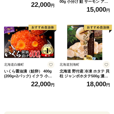
00g 小分け 鮭 サーモン アト
22,000
円
ランティックサーモン 水産
15,000
円
庁長官賞 受賞 さけ シャケ し
ゃけ sake カルパッチョ ソテ
ー レアステーキ 人気 高級 大
満足 美味しい 贈答 生食用 刺
身 お刺身 刺し身 魚介類 海鮮
冷凍 厚切り 薄切り ふるさと
納税 ふるさとチョイス チョ
イス 北海道 白糠町
北海道白糠町
北海道別海町
いくら醤油漬（鮭卵） 400g
北海道 野付産 冷凍 ホタテ 貝
(200g×2パック) イクラ 小分
柱 ジャンボホタテ500g 濃厚
け いくら醤油漬 鮭いくら い
な旨味と甘み （ほたて ホタ
22,000
18,000
円
円
くら醤油漬け 鮭 鮭卵 ikura
テ 帆立 貝柱 ホタテ貝柱 大玉
醤油いくら 冷凍いくら いく
大粒 北海道 別海 野付 ふるさ
ら北海道 醤油鮭いくら 人気
と納税）
大好評品 北海道 白糠町