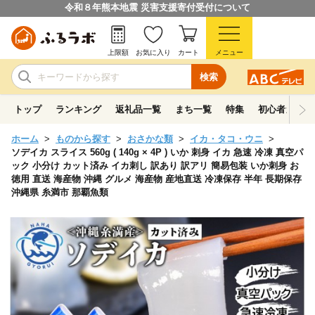
令和８年熊本地震 災害支援寄付受付について
上限額
お気に入り
カート
メニュー
検索
トップ
ランキング
返礼品一覧
まち一覧
特集
初心者ガイド
ホーム
ものから探す
おさかな類
イカ・タコ・ウニ
ソデイカ スライス 560g ( 140g × 4P ) いか 刺身 イカ 急速 冷凍 真空パ
ック 小分け カット済み イカ刺し 訳あり 訳アリ 簡易包装 いか刺身 お
徳用 直送 海産物 沖縄 グルメ 海産物 産地直送 冷凍保存 半年 長期保存
沖縄県 糸満市 那覇魚類