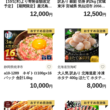
【10/1(木)より寄附金額改定
訳あり 銀鮭 切身 約2kg [宮城
予定】【期間限定】鹿児島県
東洋 宮城県 気仙沼市 205649
大隅産うなぎ蒲焼4尾（400
91] 鮭 魚介類 海鮮 訳アリ 規
12,000
12,500
円
円
g） KN007-023
格外 不揃い さけ サケ 鮭切身
シャケ 切り身 冷凍 家庭用 お
かず 弁当 支援 サーモン 銀鮭
切り身 魚 わけあり
静岡県焼津市
北海道別海町
a10-1289 ネギトロ100g×16
大人気 訳あり 北海道産 冷凍
パック 合計1.6kg
ホタテ 400g ほたて ホタテ
帆立 貝柱 海鮮 魚介類 刺身
10,000
8,000
円
円
大粒 天然 海鮮 ランキング 大
人気 人気 おすすめ 訳あり ）