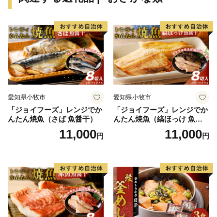
通により、那覇空港との時間距離が15分～20分と短く
なり、多くの企業誘致も見込まれています。また、農漁
業も盛んですが、特に卸売市場を整備し、水産物の国際
的物流拠点を目指しています。
このように糸満市は、平和と伝統と未来が交差する発
展の可能性を大きく秘めたまちです。糸満市でたくさん
の再発見をし、魅力を楽しむとともに、今後の新しい糸
愛知県小牧市
愛知県小牧市
満市にご注目ください。
「ジョイフーズ」レンジでか
「ジョイフーズ」レンジでか
んたん焼魚（さば 魚醤干）
んたん焼魚（縞ほっけ 魚醤
干）
11,000
11,000
円
円