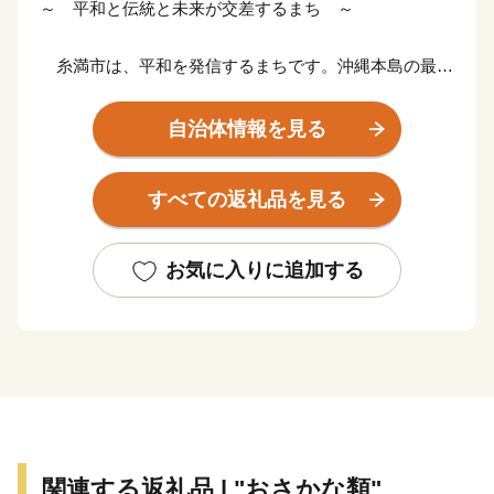
～ 平和と伝統と未来が交差するまち ～
糸満市は、平和を発信するまちです。沖縄本島の最南
端に位置し、沖縄戦終焉の地である糸満市は、ひめゆり
の塔や平和祈念公園をはじめ、各都道府県の慰霊碑が多
自治体情報を見る
数存在するなど平和の尊さと戦争の悲惨さを発信するま
ちで、修学旅行など平和学習の場となっています。
すべての返礼品を見る
糸満市は、伝統文化を大切にするまちです。糸満ハー
レーや糸満大綱引をはじめ、ウシデーク、棒術、エイサ
お気に入りに追加する
ーなどの伝統行事が各字に息づき、また全国でも珍しい
旧暦文化と古い佇まいが色濃く残るまちです。
糸満市は、未来への可能性あふれるまちです。西崎町
や潮崎町など広大な埋め立て事業により工業団地、新興
住宅街が形成され、最近は大型ホテルの進出もあり、観
光にも力を入れています。新たに国道331号の4車線開
関連する返礼品 | "おさかな類"