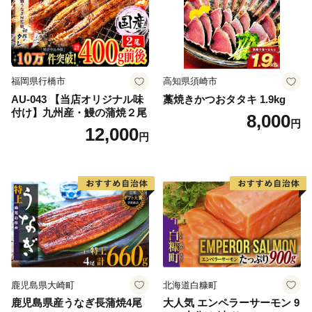
福岡県行橋市
高知県須崎市
AU-043 【当店オリジナル味
藁焼きかつおタタキ 1.9kg
付け】九州産・鰻の蒲焼２尾
8,000
円
12,000
円
鹿児島県大崎町
北海道白糠町
鹿児島県産うなぎ長蒲焼4尾
大人気 エンペラーサーモン 9