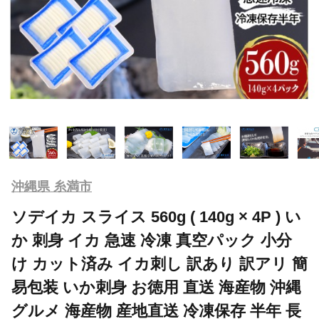
沖縄県 糸満市
ソデイカ スライス 560g ( 140g × 4P ) い
か 刺身 イカ 急速 冷凍 真空パック 小分
け カット済み イカ刺し 訳あり 訳アリ 簡
易包装 いか刺身 お徳用 直送 海産物 沖縄
グルメ 海産物 産地直送 冷凍保存 半年 長