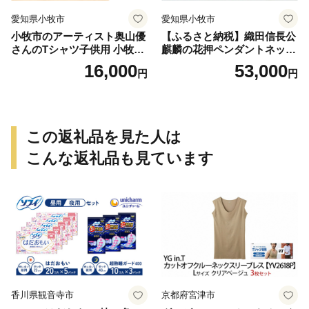
愛知県小牧市
愛知県小牧市
小牧市のアーティスト奥山優
【ふるさと納税】織田信長公
さんのTシャツ子供用 小牧市
麒麟の花押ペンダントネック
制70周年記念
レス
16,000
53,000
円
円
この返礼品を見た人は
こんな返礼品も見ています
香川県観音寺市
京都府宮津市