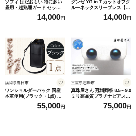
ソフィ はだおもい 特に多い
グンゼ YG in.T カットオフク
昼用・超熟睡ガード セット
ルーネックスリーブレス【Y
羽付き ナプキン 生理用品 サ
V2618P】Lサイズ クリアベ
14,000
14,000
円
円
ニタリー ユニ・チャーム
ージュ3枚セット [№5716-04
32]
福岡県春日市
三重県志摩市
ワンショルダーバック 国産
真珠屋さん 冠婚葬祭 8.5～9.0
本革使用(ブラック・1点) 鞄
ミリ高品質プラチナピアス P
バック バッグ カバン レザー
t900 志摩産アコヤ真珠 ブラ
55,000
75,000
円
円
国産 日本製 牛革 黒 革 革製
ックパール 黒真珠
品 手作り 男性 女性 レディー
ス メンズ【ksg1307-bk】【Z
enis】