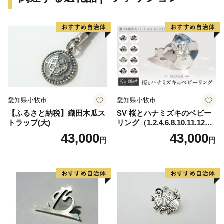
など）」、「食（すったて、呉汁など）」、「歴史文化
財（遠山記念館、廣徳寺大御堂など）」などに代表され
る地域資源を掘り起こし、川島町のＰＲを行っていくも
のです。
川島町は、ふるさと納税の対象団体として総務大臣か
ら指定を受けているため、本町に寄附した場合は、税制
上の特例控除を受けることができます。
愛知県小牧市
愛知県小牧市
【ふるさと納税】織田木瓜ス
SV 桜とハナミズキのベビー
トラップ(大)
リング（1.2.4.6.8.10.11.12
月）
43,000
43,000
円
円