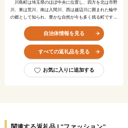
川島町は埼玉県のほぼ中央に位置し、四方を北は市野
川、東は荒川、南は入間川、西は越辺川に囲まれた輪中
の郷として知られ、豊かな自然が今も多く残る町です。
面積の約６０％が田畑で、その中心は「お米」です。
平坦な地形と豊かな水、気候など理想的な条件が整って
自治体情報を見る
おり、江戸時代には、お蔵米として川越藩に献上されて
いた由緒あるお米が産み出されています。
すべての返礼品を見る
また、町の特産として、県内でも有数の産地となって
いる「いちご」、県内最大の生産量を誇る「いちじく」
の栽培が盛んです。
お気に入りに追加する
新たな取り組みとして、町の魅力を地域住民が再認識
し、地域の誇りの象徴となり、また町外に対する認知度
向上、「訪れたい」、「買いたい」、「住みたい」と思
えるような町のイメージを図るため、 「かわじまブラ
ンド（＝KJブランド）」をたちあげました。KJブラン
ドとは、「自然（見渡す限りの田園風景、白鳥の飛来な
ど）」、「農産物（いちご、いちじく、川越藩のお蔵米
関連する返礼品 | "ファッション"