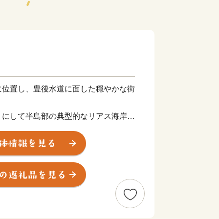
に位置し、豊後水道に面した穏やかな街
うにして半島部の典型的なリアス海岸が
三方から馬蹄型に囲んでいます。
段々畑等、豊かな自然を身近に感じるこ
日本最古のみかんの木である「尾崎小ミ
ん栽培を中心に農業が発展してきまし