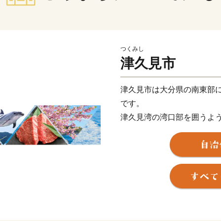
つくみし
津久見市
津久見市は大分県の南東部
です。
津久見湾の湾口部を囲うよ
伸びており、それを山地が
さらに有人離島やみかんの
とができます。
「甘夏」発祥の地であり、
カン先祖木」があり、みか
た。