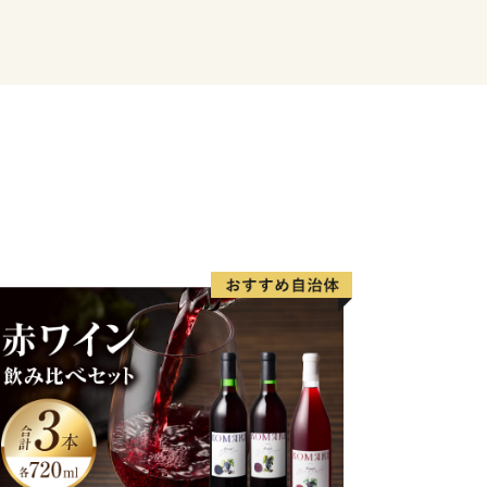
な漁場で栄え、明治時代から続く保戸島
数の水揚げ量を誇っていました。
えてきたため鉱山の独特な景観を有して
ことから「セメント町」という地名も存
きるのは日本でもここ津久見と山口県山
いうユニークな一面ももっています。