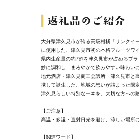
大分県津久見市が誇る高級柑橘「サンクイ
に使用した、津久見市初の本格フルーツワ
県内生産量の約7割を津久見市が占めるブラ
妙に調和し、まろやかで飲みやすい味わい
地元酒店・津久見商工会議所・津久見市と
携して誕生した、地域の想いが詰まった限
津久見らしい特別な一本を、大切な方への
【ご注意】
高温・多湿・直射日光を避け、涼しい場所
【関連ワード】