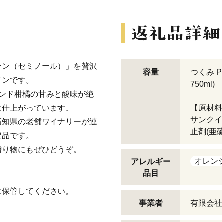
ーン（セミノール）」を贅沢
容量
つくみ Pr
インです。
750ml)
ンド柑橘の甘みと酸味が絶
に仕上がっています。
【原材料
サンクイ
高知県の老舗ワイナリーが連
止剤(亜
定品です。
贈り物にもぜひどうぞ。
オレン
アレルギー
品目
に保管してください。
事業者
有限会社