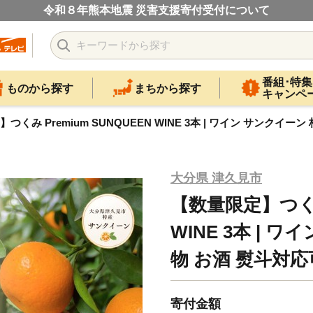
令和８年熊本地震 災害支援寄付受付について
番組･特集
ものから探す
まちから探す
キャンペ
つくみ Premium SUNQUEEN WINE 3本 | ワイン サンクイ
大分県 津久見市
【数量限定】つくみ 
WINE 3本 | 
物 お酒 熨斗対応
寄付金額