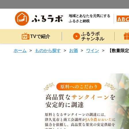
地域とあなたを元気にする
ふるさと納税
ふるラボ
TVで紹介
チャンネル
ホーム
ものから探す
お酒
ワイン
【数量限定】