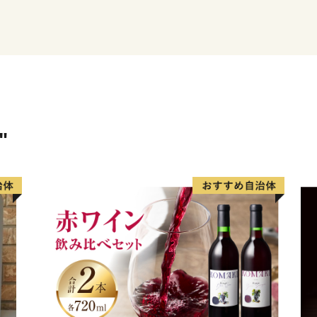
漁業はミネラル豊富な豊か
のまぐろ遠洋漁業は全国有
石灰石・セメント産業で栄
おり、セメント工場がある
在します。
住所にセメント町と記載で
"
陽小野田市の２箇所だけと