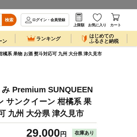
検索
ログイン・会員登録
上限額
お気に入り
カート
はじめての
ランキング
ーン
ふるさと納税
ーン 柑橘系 果物 お酒 熨斗対応可 九州 大分県 津久見市
Premium SUNQUEEN
ワイン サンクイーン 柑橘系 果
可 九州 大分県 津久見市
29,000
在庫あり
円