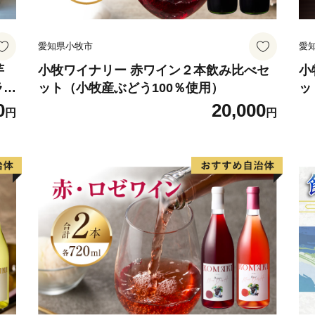
愛知県小牧市
愛
芋
小牧ワイナリー 赤ワイン２本飲み比べセ
小
ラン
ット（小牧産ぶどう100％使用）
ッ
0
20,000
円
円