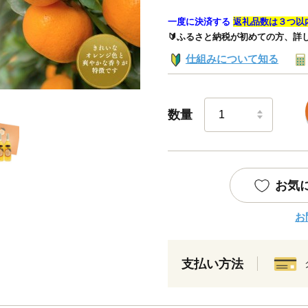
一度に決済する
返礼品数は３つ以
🔰ふるさと納税が初めての方、詳
仕組みについて知る
数量
お気
お
支払い方法