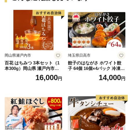
岡山県瀬戸内市
埼玉県日高市
百花 はちみつ 3本セット（1
餃子のはながさ ホワイト餃
本300g）岡山県 瀬戸内市産
子 64個 16個×4パック 冷凍
石黒農園 ヨーグルト パン 砂
中華 点心 B級グルメ ご当地
16,000
14,000
円
円
糖の代わり 香り高い いい香
野菜 おつまみ おかず 簡単調
り 季節の花の蜜 トンガリ容
理 時短 リピート 保存 豚肉
器入り
特製 ポーク 大きめ ジューシ
ー ギフト お取り寄せ 日高市