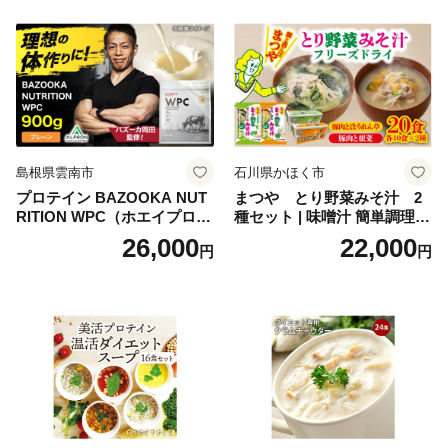
oseti osechi お祝い 迎春おせ
肉 鶏 人気 厳選 静岡県袋井市
ち 本格おせち おせち予約 年
末 年始 お取り寄せ 新春 贅沢
おせち こだわりおせち 惣菜
老舗おせち ふるさと納税お
せち 御節 お節料理 正月 調理
不要 おせち料理2027
島根県雲南市
石川県かほく市
プロテイン BAZOOKA NUT
まつや とり野菜みそ汁 2
RITION WPC（ホエイプロテ
種セット | 味噌汁 簡単調理
イン）＜プレーン＞ 900g｜
お味噌 おみそ みそ とり野菜
26,000
22,000
円
円
バズーカ岡田監修・植物由来
時短料理 時短ごはん ご当地
の甘味料使用・国内製造 島
フリーズドライ
根県雲南市/株式会社アルプ
ロン [AIEN005]