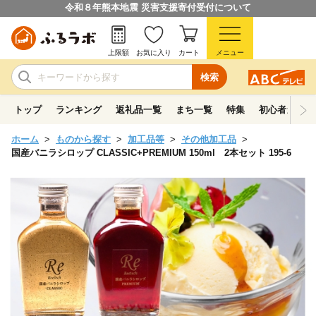
令和８年熊本地震 災害支援寄付受付について
上限額
お気に入り
カート
メニュー
検索
トップ
ランキング
返礼品一覧
まち一覧
特集
初心者ガイド
ホーム
ものから探す
加工品等
その他加工品
国産バニラシロップ CLASSIC+PREMIUM 150ml 2本セット 195-6