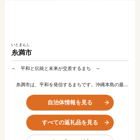
いとまんし
糸満市
～ 平和と伝統と未来が交差するまち ～
糸満市は、平和を発信するまちです。沖縄本島の最南
端に位置し、沖縄戦終焉の地である糸満市は、ひめゆり
の塔や平和祈念公園をはじめ、各都道府県の慰霊碑が多
自治体情報を見る
数存在するなど平和の尊さと戦争の悲惨さを発信するま
ちで、修学旅行など平和学習の場となっています。
すべての返礼品を見る
糸満市は、伝統文化を大切にするまちです。糸満ハー