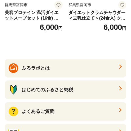
群馬県富岡市
群馬県富岡市
美容プロテイン 温活ダイエ
ダイエットクラムチャウダー
ットスープセット (16食) 小
＜豆乳仕立て＞(24食入) クラ
分け スープ 食べ比べ セット
ムチャウダー 豆乳 ダイエッ
6,000
6,000
円
円
詰合せ クラムチャウダー チ
ト スープ プロテイン たんぱ
ゲ コーン ポタージュ トマト
く質 食物繊維 食品 F20E-799
温活 ダイエット 美容 プロテ
イン 食品 F20E-809
ふるラボとは
はじめてのふるさと納税
よくあるご質問