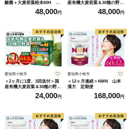
酸菌＋大麦若葉粉末60H 山
産有機大麦若葉＆30種の野
本漢方 定期便
菜 山本漢方 定期便
48,000
48,000
円
円
愛知県小牧市
愛知県小牧市
＜2ヶ月に1度、3回送付＞国
＜12ヶ月連続＞NMN 山本
産有機大麦若葉＆30種の野
漢方 定期便
菜 山本漢方 定期便
24,000
168,000
円
円