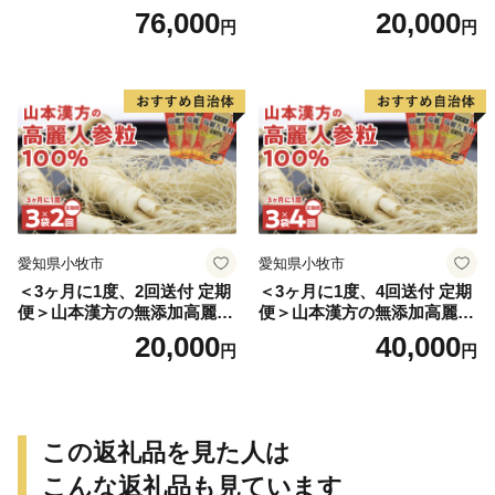
豆きな粉+ 糖流茶 山本漢
76,000
20,000
円
円
方 定期便
愛知県小牧市
愛知県小牧市
＜3ヶ月に1度、2回送付 定期
＜3ヶ月に1度、4回送付 定期
便＞山本漢方の無添加高麗人
便＞山本漢方の無添加高麗人
参粒
参粒
20,000
40,000
円
円
この返礼品を見た人は
こんな返礼品も見ています