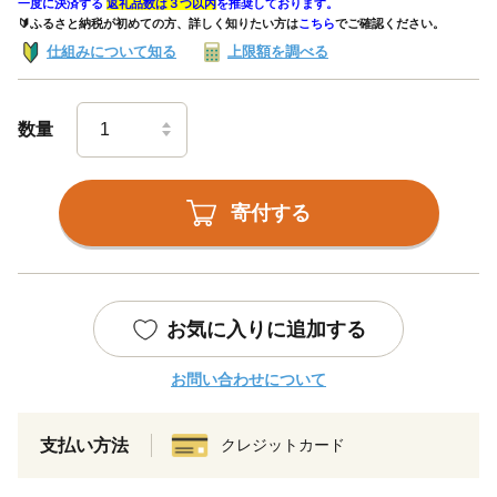
一度に決済する
返礼品数は３つ以内
を推奨しております。
🔰ふるさと納税が初めての方、詳しく知りたい方は
こちら
でご確認ください。
仕組みについて知る
上限額を調べる
数量
寄付する
お気に入りに追加する
お問い合わせについて
支払い方法
クレジットカード