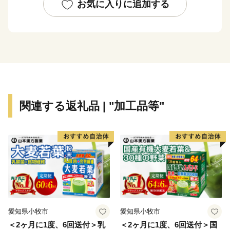
レーや糸満大綱引をはじめ、ウシデーク、棒術、エイサ
お気に入りに追加する
ーなどの伝統行事が各字に息づき、また全国でも珍しい
旧暦文化と古い佇まいが色濃く残るまちです。
糸満市は、未来への可能性あふれるまちです。西崎町
や潮崎町など広大な埋め立て事業により工業団地、新興
住宅街が形成され、最近は大型ホテルの進出もあり、観
光にも力を入れています。新たに国道331号の4車線開
関連する返礼品 | "加工品等"
通により、那覇空港との時間距離が15分～20分と短く
なり、多くの企業誘致も見込まれています。また、農漁
業も盛んですが、特に卸売市場を整備し、水産物の国際
的物流拠点を目指しています。
このように糸満市は、平和と伝統と未来が交差する発
展の可能性を大きく秘めたまちです。糸満市でたくさん
の再発見をし、魅力を楽しむとともに、今後の新しい糸
愛知県小牧市
愛知県小牧市
満市にご注目ください。
＜2ヶ月に1度、6回送付＞乳
＜2ヶ月に1度、6回送付＞国