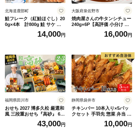
北海道鹿部町
大阪府泉佐野市
鮭フレーク（紅鮭ほぐし）20
焼肉屋さんの牛タンシチュー
0g×4本 計800g 鮭 サケ 鮭
240g×6P【高評価 小分け 惣
ほぐし サケフレーク シャケ
菜 牛たん 一人暮らし 冷凍】
14,000
16,000
円
円
フレーク 鮭フレーク
福岡県田川市
静岡県袋井市
おせち 2027 博多久松 厳選和
チキンバー 10本入り×5パッ
風 三段重おせち『高砂』 6.5
クセット 手羽先 惣菜 弁当 お
寸 3段重 2～3人前 おせち料
かず お酒 おつまみ ギフト キ
43,000
10,000
円
円
理 重箱 お正月 冷凍おせち 縁
ャンプ アウトドア キャンプ
起物 祝箸付 福岡 お節 オセチ
飯 保存食 非常食 鶏肉 肉 お