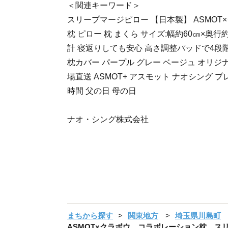
＜関連キーワード＞
スリープマージピロー 【日本製】 ASMOT
枕 ピロー 枕 まくら サイズ:幅約60㎝×奥行
計 寝返りしても安心 高さ調整パッドで4段
枕カバー パープル グレー ベージュ オリジ
場直送 ASMOT+ アスモット ナオシング 
時間 父の日 母の日
ナオ・シング株式会社
まちから探す
関東地方
埼玉県川島町
ASMOT×クラボウ コラボレーション枕 ス