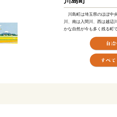
川島町
川島町は埼玉県のほぼ中央
川、南は入間川、西は越辺
かな自然が今も多く残る町
面積の約６０％が田畑で、
と豊かな水、気候など理想
お蔵米として川越藩に献上
います。
また、町の特産として、県
ご」、県内最大の生産量を
新たな取り組みとして、町
誇りの象徴となり、また町
「買いたい」、「住みたい
め、 「かわじまブランド（
KJブランドとは、「自然（
ど）」、「農産物（いちご