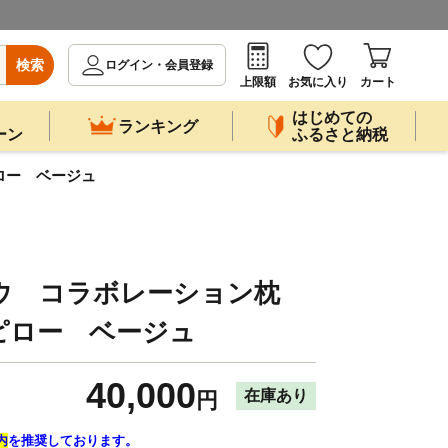
検索
ログイン・会員登録
上限額
お気に入り
カート
はじめての
ランキング
ーン
ふるさと納税
ロー ベージュ
ボウ コラボレーション枕
ピロー ベージュ
40,000
在庫あり
円
内
を推奨しております。