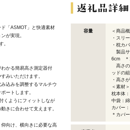
ド「ASMOT」と快適素材
容量
＜商品概
ョンが実現。
・スリ
ます。
・枕カバ
製品サイ
6cm 
高さの
がわかる簡易高さ測定器付
ッドの組
やすみいただけます。
・高さが
沈み込みを調整するマルチウ
＜素材＞
サポートします。
枕本体：
付くようにフィットしなが
中袋：綿
カバー：
の動きに合わせて支えます。
＊カバー
、仰向け、横向きに必要な高