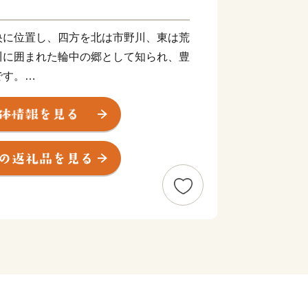
に位置し、四方を北は市野川、東は荒
川に囲まれた輪中の郷として知られ、豊
です。
その中心は「お米」です。平坦な地形
的な条件が整っており、江戸時代には、
されていた由緒あるお米が産み出されて
内でも有数の産地となっている「いち
誇る「いちじく」の栽培が盛んです。
の魅力を地域住民が再認識し、地域の
外に対する認知度向上、「訪れたい」、
」と思えるような町のイメージを図るた
＝KJブランド）」をたちあげました。
見渡す限りの田園風景、白鳥の飛来な
、いちじく、川越藩のお蔵米など）」、