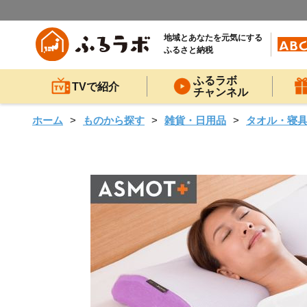
地域とあなたを元気にする
ふるさと納税
ふるラボ
TVで紹介
チャンネル
ホーム
ものから探す
雑貨・日用品
タオル・寝