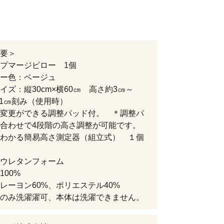
要＞
ープマージピロー 1個
ー色：ベージュ
ズ：縦30cm×横60㎝ 高さ約3㎝～
＊1㎝刻み（使用時）
変更ができる調整パッド付。 ＊調整パ
合わせで4段階の高さ調整が可能です。
わかる簡易高さ測定器（組立式） １個
ウレタンフォーム
100%
レーヨン60%、ポリエステル40%
のみ洗濯濯可、本体は洗濯できません。