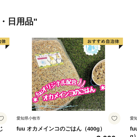
「食（すったて、呉汁など
寺大御堂など）」などに代
貨・日用品"
のＰＲを行っていくもので
川島町は、ふるさと納税の
けているため、本町に寄附
ことができます。
愛知県小牧市
愛
じ
fuu オカメインコのごはん（400g）
f
g