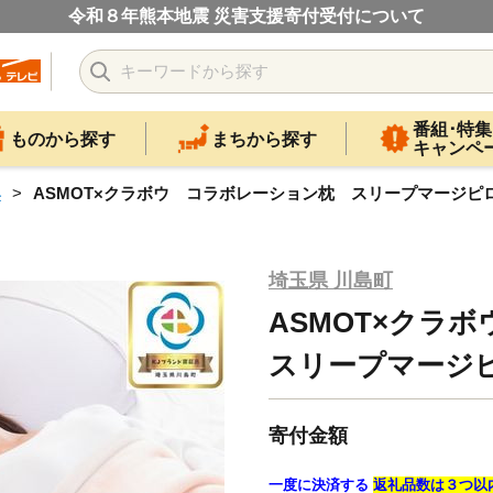
令和８年熊本地震 災害支援寄付受付について
番組･特集
ものから探す
まちから探す
キャンペ
具
ASMOT×クラボウ コラボレーション枕 スリープマージピ
埼玉県 川島町
ASMOT×クラ
スリープマージ
寄付金額
一度に決済する
返礼品数は３つ以