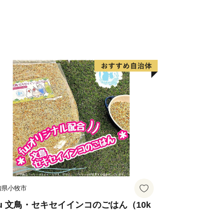
）」、「歴史文化財（遠山記念館、廣徳
表される地域資源を掘り起こし、川島町
す。
対象団体として総務大臣から指定を受
した場合は、税制上の特例控除を受ける
知県小牧市
uu 文鳥・セキセイインコのごはん（10k
）