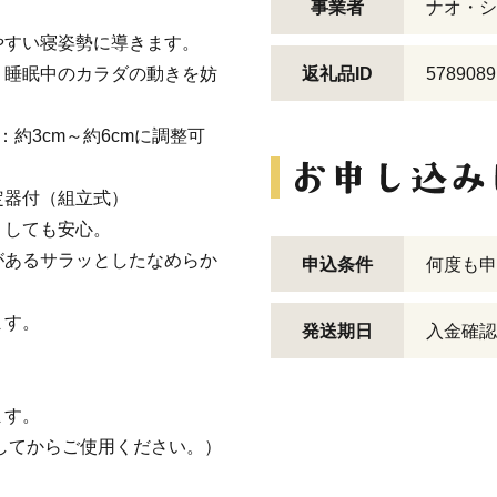
事業者
ナオ・シ
やすい寝姿勢に導きます。
、睡眠中のカラダの動きを妨
返礼品ID
5789089
約3cm～約6cmに調整可
定器付（組立式）
りしても安心。
があるサラッとしたなめらか
申込条件
何度も申
ます。
発送期日
入金確認
ます。
復してからご使用ください。）