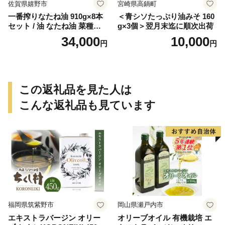
佐賀県嬉野市
宮崎県高鍋町
一番搾りなたね油 910g×8本
＜青シソたっぷり油みそ 160
セット / 油 なたね油 菜種油
g×3個＞翌月末迄に順次出荷
ナタネ【山下製油】 [NBE00
34,000
10,000
円
円
7]
この返礼品を見た人は
こんな返礼品も見ています
福岡県筑紫野市
岡山県瀬戸内市
エキストラバージン オリー
オリーブオイル 有機栽培 エ