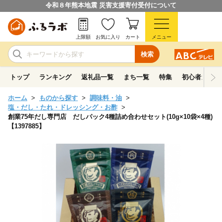
令和８年熊本地震 災害支援寄付受付について
上限額
お気に入り
カート
メニュー
検索
トップ
ランキング
返礼品一覧
まち一覧
特集
初心者ガイド
ホーム
ものから探す
調味料・油
塩・だし・たれ・ドレッシング・お酢
創業75年だし専門店 だしパック4種詰め合わせセット(10g×10袋×4種)
【1397885】