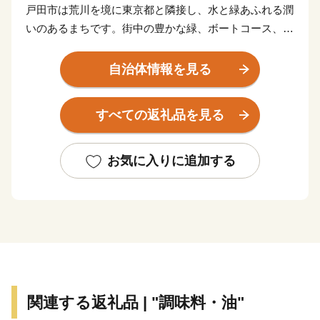
戸田市は荒川を境に東京都と隣接し、水と緑あふれる潤
いのあるまちです。街中の豊かな緑、ボートコース、親
子で遊べる広い公園や憩いの場…。ほっと心癒されるオ
アシスのような空間がここにあります。迫力ある尺玉や
自治体情報を見る
スターマインが豪華に共演する「戸田橋花火大会」、豊
かな自然を満喫できる「戸田マラソンin 彩湖」など四季
すべての返礼品を見る
のイベントも盛りだくさん。ふるさと納税で戸田市の魅
力が多くの皆さまに伝わりますように。
お気に入りに追加する
関連する返礼品 | "調味料・油"