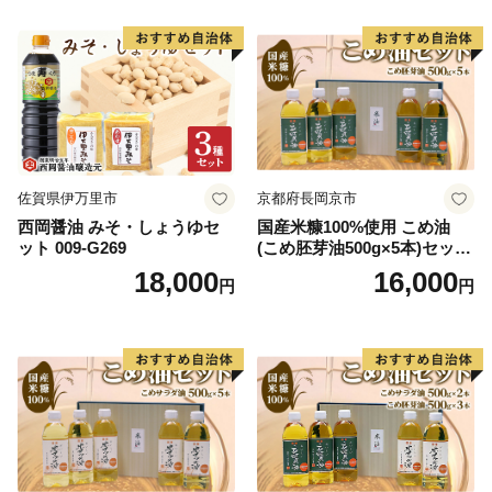
佐賀県伊万里市
京都府長岡京市
西岡醤油 みそ・しょうゆセ
国産米糠100%使用 こめ油
ット 009-G269
(こめ胚芽油500g×5本)セット
[1575]
18,000
16,000
円
円