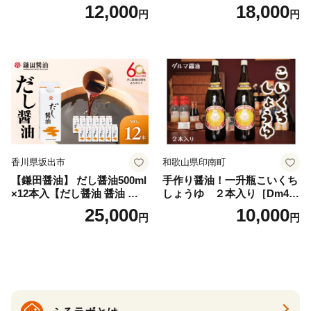
タイプ(5kg) 岩塩 塩 調味料
パック×2種×2セット) [岡田商
12,000
18,000
円
円
しお 保存料不使用 天然 パウ
店 宮崎県 美郷町 31ac0069]
ダータイプ グレインミルタ
国産 粉末 ダシ 出汁パック し
イプ 料理 バスソルト 入浴 普
いたけ 無塩
段使い ギフト 贈り物【ソル
ティースマイル】
香川県坂出市
和歌山県印南町
【鎌田醤油】 だし醤油500ml
手作り醤油！一升瓶こいくち
×12本入【だし醤油 醤油 人気
しょうゆ ２本入り［Dm4］
おすすめ 人気だし醤油 出汁
｜手作り 醤油 和歌山県 印南
25,000
10,000
円
円
醤油 AE1021】
町 一升瓶 こいくちしょうゆ
伝統製法 醤油 日本食 調味料
地元産 大豆 小麦 塩 だし 煮
物 和食 醤油 肉料理 魚料理
野菜料理 醤油 郷土料理 家庭
料理 醤油