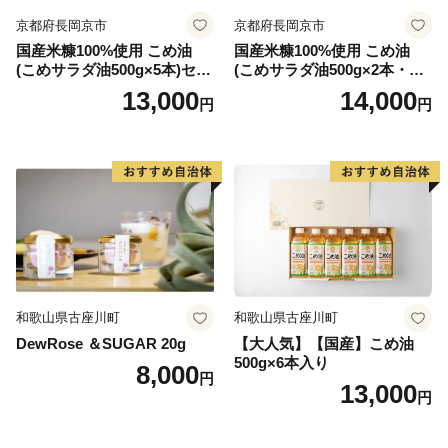
京都府長岡京市
京都府長岡京市
国産米糠100%使用 こめ油
国産米糠100%使用 こめ油
(こめサラダ油500g×5本)セッ
(こめサラダ油500g×2本・こ
ト [1574]
め胚芽油500g×3本)セット [1
13,000
14,000
円
円
573]
和歌山県古座川町
和歌山県古座川町
DewRose ＆SUGAR 20g
【大人気】【国産】こめ油
500g×6本入り
8,000
円
13,000
円