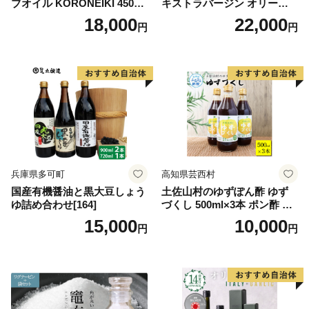
ブオイル KORONEIKI 450g
キストラバージン オリーブ
[筑前たなか油屋 福岡県 筑紫
オイル シングル 2本 セット
18,000
22,000
円
円
野市 21760403] 油 食用油 オ
オーガニック 調味料 油 オリ
リーブ油
ーブ油 食用油 ギフト
兵庫県多可町
高知県芸西村
国産有機醤油と黒大豆しょう
土佐山村のゆずぽん酢 ゆず
ゆ詰め合わせ[164]
づくし 500ml×3本 ポン酢 ポ
ンズ ゆず 柚子 調味料 さっぱ
15,000
10,000
円
円
り 美味しい おいしい 鍋 しゃ
ぶしゃぶ 冷奴 魚料理 蒸し料
理 ドレッシング セット