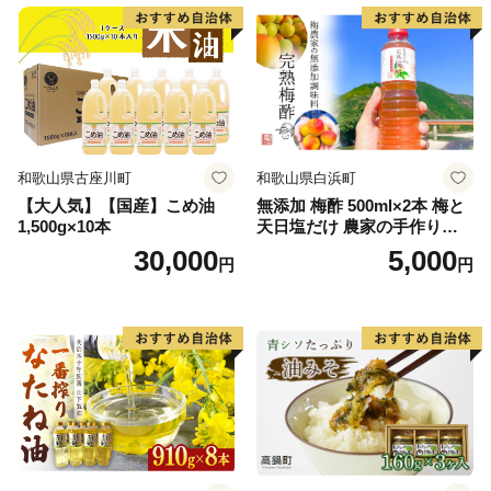
和歌山県古座川町
和歌山県白浜町
【大人気】【国産】こめ油
無添加 梅酢 500ml×2本 梅と
1,500g×10本
天日塩だけ 農家の手作り完
熟梅酢 調味料
30,000
5,000
円
円