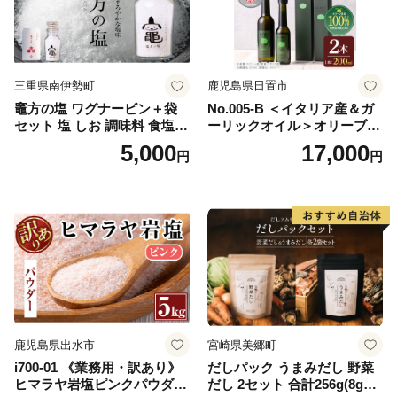
三重県南伊勢町
鹿児島県日置市
竈方の塩 ワグナービン＋袋
No.005-B ＜イタリア産＆ガ
セット 塩 しお 調味料 食塩
ーリックオイル＞オリーブオ
天然 ミネラル 調味料 ソルト
イルセット(200ml×2本) 日置
5,000
17,000
円
円
salt 料理 味付 おにぎり 三重
市 特産品 調味料 油 エキスト
県 南伊勢 伊勢 志摩 5000円 5
ラバージン オリーブ セット
000円以下 五千円
ガーリック【鹿児島オリー
ブ】
鹿児島県出水市
宮崎県美郷町
i700-01 《業務用・訳あり》
だしパック うまみだし 野菜
ヒマラヤ岩塩ピンクパウダー
だし 2セット 合計256g(8g×8