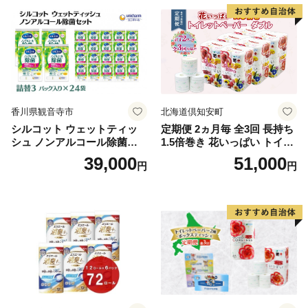
泡石鹸 石鹸 兵庫 兵庫県 小野
市
香川県観音寺市
北海道倶知安町
シルコット ウェットティッ
定期便 2ヵ月毎 全3回 長持ち
シュ ノンアルコール除菌詰
1.5倍巻き 花いっぱい トイレ
替（43枚×3P）×24袋 日用品
ットペーパー ダブル 45ｍ 計
39,000
51,000
円
円
おもちゃ 拭き取り 手拭き 外
72ロール 全18種 花柄 プリン
出時 お出かけ時 食事前 緑茶
ト ハーブ 香り付き 日本製 ま
カテキン配合
とめ買い 防災 常備品 ペーパ
ー 消耗品 備蓄 送料無料 北海
道 倶知安町 日用品