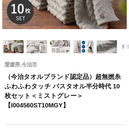
愛媛県 今治市
（今治タオルブランド認定品）超無撚糸
ふわふわタッチ バスタオル半分時代 10
枚セット＜ミストグレー＞
【I004560ST10MGY】