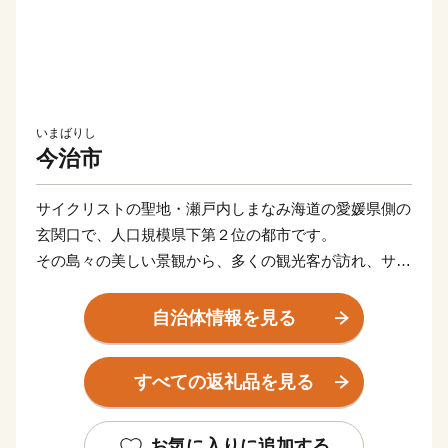
いまばりし
今治市
サイクリストの聖地・瀬戸内しまなみ海道の愛媛県側の
玄関口で、人口規模県下第２位の都市です。
その島々の美しい景観から、多くの観光客が訪れ、サイ
クリングやウォーキングを楽しまれています。高品質で
知られる今治タオル、世界に誇る海事産業。そして噂の
自治体情報を見る
高級柑橘「紅まどんな」の主な産地でもあります。ほか
にも、焼豚玉子飯や今治焼鳥、バリィさんなど、ワクワ
すべての返礼品を見る
クするモノが盛りだくさん！
今治市では、アイアイ今治「I’m into Imabari !」（今治
にハマッてます）を合言葉に、魅力あふれるまちづくり
お気に入りに追加する