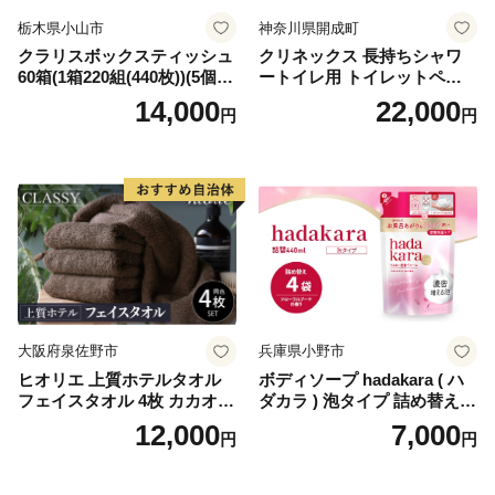
栃木県小山市
神奈川県開成町
クラリスボックスティッシュ
クリネックス 長持ちシャワ
60箱(1箱220組(440枚))(5個入
ートイレ用 トイレットペー
り×12セット)【1256759】
パー（ダブル）64ロール(8ロ
14,000
22,000
円
円
ール×8パック) 開成町 トイレ
ットペーパーダブル 日用品
国産 新生活 ダブル SDGs 備
蓄 防災 エコ 消耗品 生活雑貨
生活用品 無香料 トイレット
ペーパー ダブル といれっと
ぺーぱー トイレ クレシア ト
イレットペーパー [BDBH002
-1]
大阪府泉佐野市
兵庫県小野市
ヒオリエ 上質ホテルタオル
ボディソープ hadakara ( ハ
フェイスタオル 4枚 カカオ
ダカラ ) 泡タイプ 詰め替え 4
【タオル 泉州タオル 吸水 普
40ml×4袋 ボディーソープ 泡
12,000
7,000
円
円
段使い 無地 シンプル 日用品
ボディソープ 泡 日用品 消耗
ふわふわ ふかふか 家族 たお
品 バス用品 大容量 いい 匂い
る 一人暮らし】
ボディ 保湿 LION ライオン