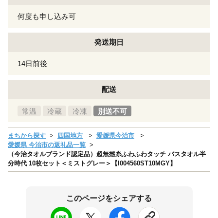
何度も申し込み可
発送期日
14日前後
配送
常温
冷蔵
冷凍
別送不可
まちから探す
四国地方
愛媛県今治市
愛媛県 今治市の返礼品一覧
（今治タオルブランド認定品）超無撚糸ふわふわタッチ バスタオル半
分時代 10枚セット＜ミストグレー＞【I004560ST10MGY】
このページをシェアする