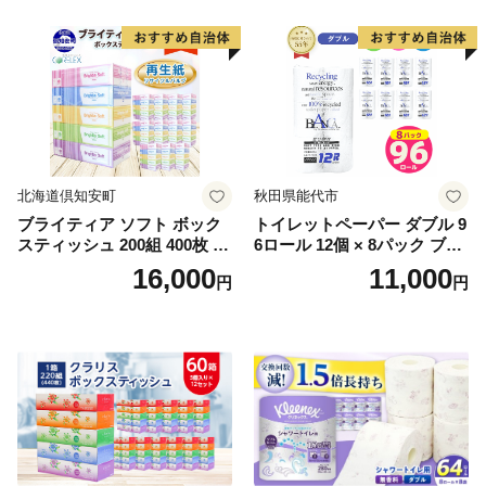
北海道倶知安町
秋田県能代市
ブライティア ソフト ボック
トイレットペーパー ダブル 9
スティッシュ 200組 400枚 60
6ロール 12個 × 8パック ブラ
箱 日本製 まとめ買い ティッ
ンカ 再生紙 100％ 芯あり 日
16,000
11,000
円
円
シュ リサイクル 長持 防災 常
用品 消耗品 無香料 生活用品
備品 日用雑貨 消耗品 生活必
備蓄 秋田県 能代市 送料無料
需品 備蓄 ペーパー 紙 北海道
《能代製紙》
倶知安町 日用品