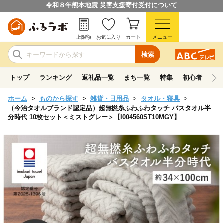
令和８年熊本地震 災害支援寄付受付について
上限額
お気に入り
カート
メニュー
検索
トップ
ランキング
返礼品一覧
まち一覧
特集
初心者ガイド
ホーム
ものから探す
雑貨・日用品
タオル・寝具
（今治タオルブランド認定品）超無撚糸ふわふわタッチ バスタオル半
分時代 10枚セット＜ミストグレー＞【I004560ST10MGY】