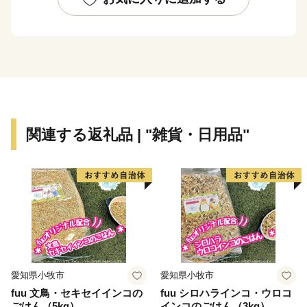
をすすめています。
今治市は１２市町村が合併（全国３位の規模）し、令和
７年１月１６日に合併２０周年を迎えます。
今治市の魅力を皆様に知っていただくとともに、むすば
れた絆を大切に、このご縁を未来につなげてまいりま
す。
関連する返礼品 | "雑貨・日用品"
愛知県小牧市
愛知県小牧市
fuu 文鳥・セキセイインコの
fuu シロハラインコ・ウロコ
ごはん（5kg）
インコのごはん（3kg）