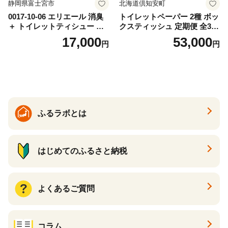
静岡県富士宮市
北海道倶知安町
0017-10-06 エリエール 消臭
トイレットペーパー 2種 ボッ
＋ トイレットティシュー し
クスティッシュ 定期便 全3
っかり香るフレッシュクリア
回 日本製 まとめ買い 防災
17,000
53,000
円
円
の香り ダブル 12ロール×6パ
常備品 日用雑貨 消耗品 生活
ック 72ロール 25m トイレ
必需品 大容量 備蓄 リサイク
ットペーパー パルプ100％ 消
ル ティッシュ ペーパー まと
臭 防臭 日用品 消耗品 備蓄
め買い 雑貨 倶知安町
ふるラボとは
はじめてのふるさと納税
よくあるご質問
コラム