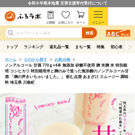
令和８年熊本地震 災害支援寄付受付について
上限額
お気に入り
カート
メニュー
検索
トップ
ランキング
返礼品一覧
まち一覧
特集
初心者ガイド
ホーム
ものから探す
お飲み物
ノンアルコール 甘酒 770ｇ×4本 無添加 砂糖不使用 麹 米麹 米 特別栽
培 コシヒカリ 特別栽培米と麹のみで造った無加糖のノンアルコール甘
酒 「麹の声きいちゃいました。」 飲む点滴 あまざけ スムージー 調味
料 埼玉県 川島町