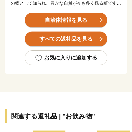
の郷として知られ、豊かな自然が今も多く残る町です。
面積の約６０％が田畑で、その中心は「お米」です。
平坦な地形と豊かな水、気候など理想的な条件が整って
自治体情報を見る
おり、江戸時代には、お蔵米として川越藩に献上されて
いた由緒あるお米が産み出されています。
すべての返礼品を見る
また、町の特産として、県内でも有数の産地となって
いる「いちご」、県内最大の生産量を誇る「いちじく」
の栽培が盛んです。
お気に入りに追加する
新たな取り組みとして、町の魅力を地域住民が再認識
し、地域の誇りの象徴となり、また町外に対する認知度
向上、「訪れたい」、「買いたい」、「住みたい」と思
えるような町のイメージを図るため、 「かわじまブラ
ンド（＝KJブランド）」をたちあげました。KJブラン
ドとは、「自然（見渡す限りの田園風景、白鳥の飛来な
ど）」、「農産物（いちご、いちじく、川越藩のお蔵米
関連する返礼品 | "お飲み物"
など）」、「食（すったて、呉汁など）」、「歴史文化
財（遠山記念館、廣徳寺大御堂など）」などに代表され