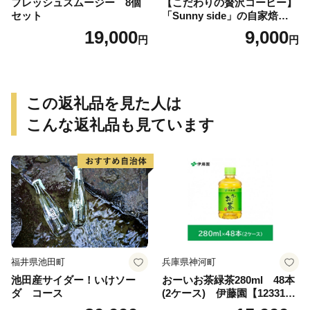
フレッシュスムージー 8個
【こだわりの贅沢コーヒー】
セット
「Sunny side」の自家焙煎珈
琲ブレンド珈琲飲み比べセッ
19,000
9,000
円
円
ト（300g）
この返礼品を見た人は
こんな返礼品も見ています
福井県池田町
兵庫県神河町
池田産サイダー！いけソー
おーいお茶緑茶280ml 48本
ダ コース
(2ケース) 伊藤園【123317
3】