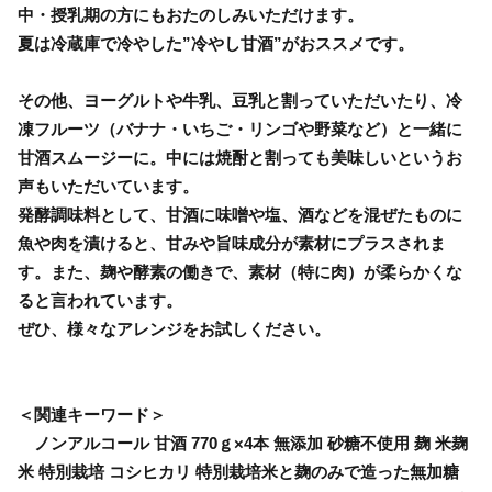
中・授乳期の方にもおたのしみいただけます。
夏は冷蔵庫で冷やした”冷やし甘酒”がおススメです。
その他、ヨーグルトや牛乳、豆乳と割っていただいたり、冷
凍フルーツ（バナナ・いちご・リンゴや野菜など）と一緒に
甘酒スムージーに。中には焼酎と割っても美味しいというお
声もいただいています。
発酵調味料として、甘酒に味噌や塩、酒などを混ぜたものに
魚や肉を漬けると、甘みや旨味成分が素材にプラスされま
す。また、麹や酵素の働きで、素材（特に肉）が柔らかくな
ると言われています。
ぜひ、様々なアレンジをお試しください。
＜関連キーワード＞
ノンアルコール 甘酒 770ｇ×4本 無添加 砂糖不使用 麹 米麹
米 特別栽培 コシヒカリ 特別栽培米と麹のみで造った無加糖