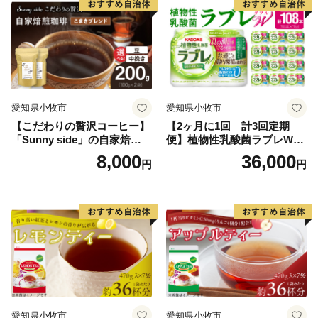
る地域資源を掘り起こし、川島町のＰＲを行っていくも
のです。
川島町は、ふるさと納税の対象団体として総務大臣か
ら指定を受けているため、本町に寄附した場合は、税制
上の特例控除を受けることができます。
愛知県小牧市
愛知県小牧市
【こだわりの贅沢コーヒー】
【2ヶ月に1回 計3回定期
「Sunny side」の自家焙煎珈
便】植物性乳酸菌ラブレW
琲こまきブレンド（200g）
プレーン36本（計108本）
8,000
36,000
円
円
愛知県小牧市
愛知県小牧市