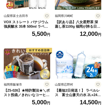
山梨県富士吉田市
福岡県川崎町
VOX ストレート バナジウム
【訳あり品】八女星野茶 深
強炭酸水 35本 500ml ラベル
蒸し茶1100g 福岡が誇る日本
レス【富士吉田市限定カート
茶_ 訳アリ 常温 お茶 茶袋 常
5,500
12,000
円
円
ン】
備品 おちゃ ocha 茶葉 緑茶
飲料 飲み物 八女 茶 日本茶
深むし茶 深蒸し 訳あり お茶
っぱ tea 八女茶 お手軽 簡単
小分け お土産 お取り寄せ グ
ルメ 福岡 九州 福岡県 国産
日本 ふかむし茶 ふかむし 家
庭用 自宅用 ちゃ りょくちゃ
ふかむしちゃ 急須 甘み 川崎
町 送料無料
福岡県飯塚市
山梨県忍野村
【Z5-026】★特許製法★＼ポ
【最短2日発送！】 ラベルレ
スト投函／きれいなコーヒー
ス 富士山蒼天の水 2L×24本
ドリップバッグ9種セット(18
（4ケース）※離島不可 天然
5,000
14,500
円
円
袋)ゆうパケットでお届け！
水 ミネラルウォーター 水 ペ