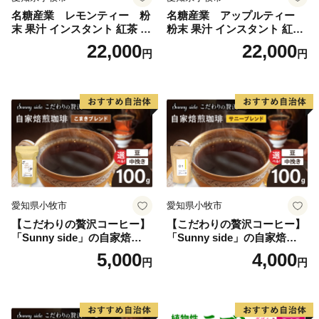
名糖産業 レモンティー 粉
名糖産業 アップルティー
末 果汁 インスタント 紅茶 ビ
粉末 果汁 インスタント 紅茶
タミンC 袋 ロングセラー 粉
ティー ビタミンC 袋 ロング
22,000
22,000
円
円
末飲料 粉末茶 簡単 手軽 ホッ
セラー 粉末飲料 粉末茶 簡単
ト アイス
手軽 ホット アイス
愛知県小牧市
愛知県小牧市
【こだわりの贅沢コーヒー】
【こだわりの贅沢コーヒー】
「Sunny side」の自家焙煎珈
「Sunny side」の自家焙煎珈
琲こまきブレンド（100g）
琲サニーブレンド（100g）
5,000
4,000
円
円