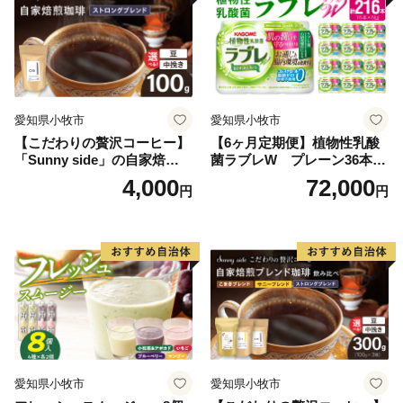
愛知県小牧市
愛知県小牧市
【こだわりの贅沢コーヒー】
【6ヶ月定期便】植物性乳酸
「Sunny side」の自家焙煎珈
菌ラブレW プレーン36本
琲ストロングブレンド（100
（計216本）
4,000
72,000
円
円
g）
愛知県小牧市
愛知県小牧市