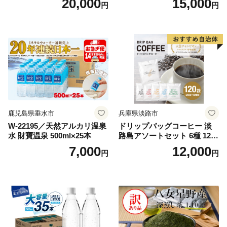
20,000
15,000
円
円
鹿児島県垂水市
兵庫県淡路市
W-22195／天然アルカリ温泉
ドリップバッグコーヒー 淡
水 財寶温泉 500ml×25本
路島アソートセット 6種 120
袋 飲み比べ コーヒー
7,000
12,000
円
円