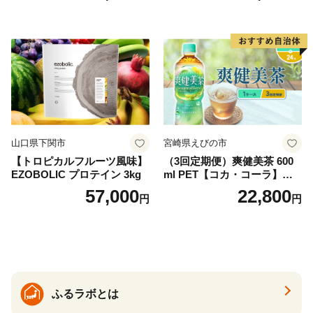
ットボトル 2000ml バナジウ
ム天然水 飲料水 軟水 鉱水 国
産 シリカ ミネラル 美容 備蓄
防災 長期保存 富士山 山梨県
忍野村
山口県下関市
宮崎県えびの市
【トロピカルフルーツ風味】
（3回定期便）爽健美茶 600
EZOBOLIC プロテイン 3kg
ml PET【コカ・コーラ】ペ
ットボトル 1ケース(24本) 定
57,000
22,800
円
円
期便 3回(72本) セット お茶
カフェインゼロ ノンカフェ
イン ハトムギ ブレンド茶 宮
崎県 えびの市 送料無料
ふるラボとは