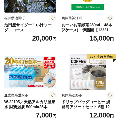
福井県池田町
兵庫県神河町
池田産サイダー！いけソー
おーいお茶緑茶280ml 48本
ダ コース
(2ケース) 伊藤園【123317
3】
20,000
15,000
円
円
鹿児島県垂水市
兵庫県淡路市
W-22195／天然アルカリ温泉
ドリップバッグコーヒー 淡
水 財寶温泉 500ml×25本
路島アソートセット 6種 120
袋 飲み比べ コーヒー
7,000
12,000
円
円