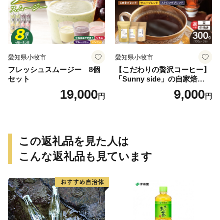
愛知県小牧市
愛知県小牧市
フレッシュスムージー 8個
【こだわりの贅沢コーヒー】
セット
「Sunny side」の自家焙煎珈
琲ブレンド珈琲飲み比べセッ
19,000
9,000
円
円
ト（300g）
この返礼品を見た人は
こんな返礼品も見ています