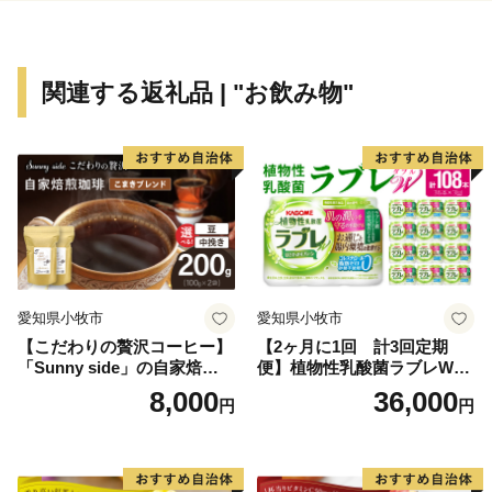
ンド（＝KJブランド）」をたちあげました。KJブラン
ドとは、「自然（見渡す限りの田園風景、白鳥の飛来な
ど）」、「農産物（いちご、いちじく、川越藩のお蔵米
関連する返礼品 | "お飲み物"
など）」、「食（すったて、呉汁など）」、「歴史文化
財（遠山記念館、廣徳寺大御堂など）」などに代表され
る地域資源を掘り起こし、川島町のＰＲを行っていくも
のです。
川島町は、ふるさと納税の対象団体として総務大臣か
ら指定を受けているため、本町に寄附した場合は、税制
上の特例控除を受けることができます。
愛知県小牧市
愛知県小牧市
【こだわりの贅沢コーヒー】
【2ヶ月に1回 計3回定期
「Sunny side」の自家焙煎珈
便】植物性乳酸菌ラブレW
琲こまきブレンド（200g）
プレーン36本（計108本）
8,000
36,000
円
円