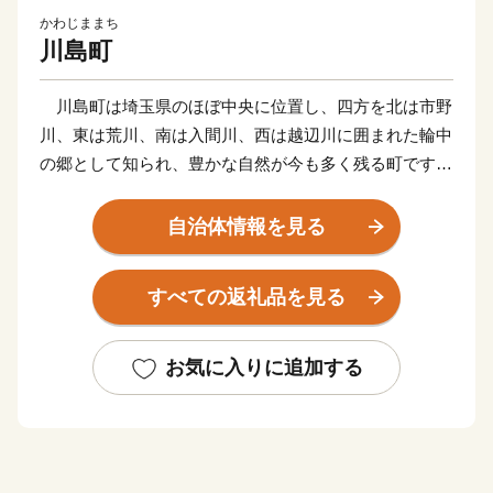
かわじままち
川島町
川島町は埼玉県のほぼ中央に位置し、四方を北は市野
川、東は荒川、南は入間川、西は越辺川に囲まれた輪中
の郷として知られ、豊かな自然が今も多く残る町です。
面積の約６０％が田畑で、その中心は「お米」です。
平坦な地形と豊かな水、気候など理想的な条件が整って
自治体情報を見る
おり、江戸時代には、お蔵米として川越藩に献上されて
いた由緒あるお米が産み出されています。
すべての返礼品を見る
また、町の特産として、県内でも有数の産地となって
いる「いちご」、県内最大の生産量を誇る「いちじく」
の栽培が盛んです。
お気に入りに追加する
新たな取り組みとして、町の魅力を地域住民が再認識
し、地域の誇りの象徴となり、また町外に対する認知度
向上、「訪れたい」、「買いたい」、「住みたい」と思
えるような町のイメージを図るため、 「かわじまブラ