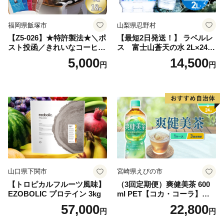
町 送料無料
福岡県飯塚市
山梨県忍野村
【Z5-026】★特許製法★＼ポ
【最短2日発送！】 ラベルレ
スト投函／きれいなコーヒー
ス 富士山蒼天の水 2L×24本
ドリップバッグ9種セット(18
（4ケース）※離島不可 天然
5,000
14,500
円
円
袋)ゆうパケットでお届け！
水 ミネラルウォーター 水 ペ
ットボトル 2000ml バナジウ
ム天然水 飲料水 軟水 鉱水 国
産 シリカ ミネラル 美容 備蓄
防災 長期保存 富士山 山梨県
忍野村
山口県下関市
宮崎県えびの市
【トロピカルフルーツ風味】
（3回定期便）爽健美茶 600
EZOBOLIC プロテイン 3kg
ml PET【コカ・コーラ】ペ
ットボトル 1ケース(24本) 定
57,000
22,800
円
円
期便 3回(72本) セット お茶
カフェインゼロ ノンカフェ