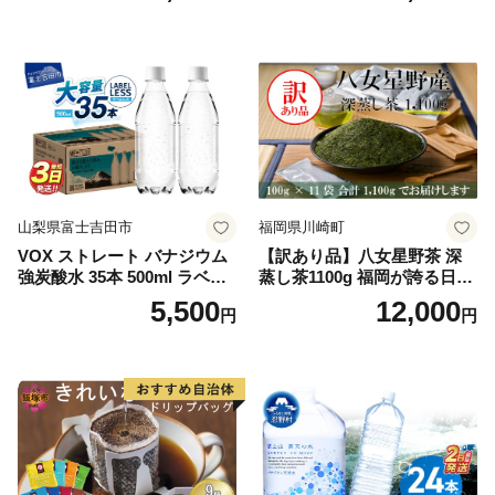
山梨県富士吉田市
福岡県川崎町
VOX ストレート バナジウム
【訳あり品】八女星野茶 深
強炭酸水 35本 500ml ラベル
蒸し茶1100g 福岡が誇る日本
レス【富士吉田市限定カート
茶_ 訳アリ 常温 お茶 茶袋 常
5,500
12,000
円
円
ン】
備品 おちゃ ocha 茶葉 緑茶
飲料 飲み物 八女 茶 日本茶
深むし茶 深蒸し 訳あり お茶
っぱ tea 八女茶 お手軽 簡単
小分け お土産 お取り寄せ グ
ルメ 福岡 九州 福岡県 国産
日本 ふかむし茶 ふかむし 家
庭用 自宅用 ちゃ りょくちゃ
ふかむしちゃ 急須 甘み 川崎