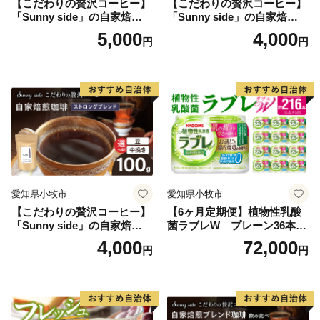
【こだわりの贅沢コーヒー】
【こだわりの贅沢コーヒー】
「Sunny side」の自家焙煎珈
「Sunny side」の自家焙煎珈
琲こまきブレンド（100g）
琲サニーブレンド（100g）
5,000
4,000
円
円
愛知県小牧市
愛知県小牧市
【こだわりの贅沢コーヒー】
【6ヶ月定期便】植物性乳酸
「Sunny side」の自家焙煎珈
菌ラブレW プレーン36本
琲ストロングブレンド（100
（計216本）
4,000
72,000
円
円
g）