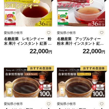
愛知県小牧市
愛知県小牧市
名糖産業 レモンティー 粉
名糖産業 アップルティー
末 果汁 インスタント 紅茶 ビ
粉末 果汁 インスタント 紅茶
タミンC 袋 ロングセラー 粉
ティー ビタミンC 袋 ロング
22,000
22,000
円
円
末飲料 粉末茶 簡単 手軽 ホッ
セラー 粉末飲料 粉末茶 簡単
ト アイス
手軽 ホット アイス
愛知県小牧市
愛知県小牧市