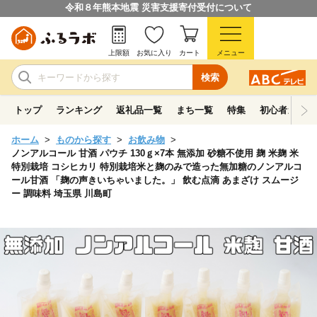
令和８年熊本地震 災害支援寄付受付について
上限額
お気に入り
カート
メニュー
検索
トップ
ランキング
返礼品一覧
まち一覧
特集
初心者ガイド
ホーム
ものから探す
お飲み物
ノンアルコール 甘酒 パウチ 130ｇ×7本 無添加 砂糖不使用 麹 米麹 米
特別栽培 コシヒカリ 特別栽培米と麹のみで造った無加糖のノンアルコ
ール甘酒 「麹の声きいちゃいました。」 飲む点滴 あまざけ スムージ
ー 調味料 埼玉県 川島町