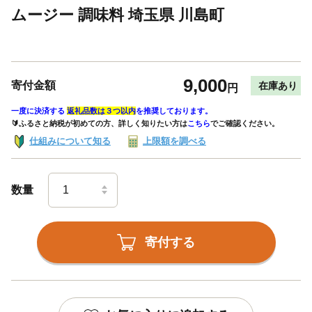
ムージー 調味料 埼玉県 川島町
9,000
寄付金額
在庫あり
円
一度に決済する
返礼品数は３つ以内
を推奨しております。
🔰ふるさと納税が初めての方、詳しく知りたい方は
こちら
でご確認ください。
仕組みについて知る
上限額を調べる
数量
寄付する