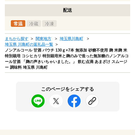
配送
常温
冷蔵
冷凍
まちから探す
関東地方
埼玉県川島町
埼玉県 川島町の返礼品一覧
ノンアルコール 甘酒 パウチ 130ｇ×7本 無添加 砂糖不使用 麹 米麹 米
特別栽培 コシヒカリ 特別栽培米と麹のみで造った無加糖のノンアルコ
ール甘酒 「麹の声きいちゃいました。」 飲む点滴 あまざけ スムージ
ー 調味料 埼玉県 川島町
このページをシェアする