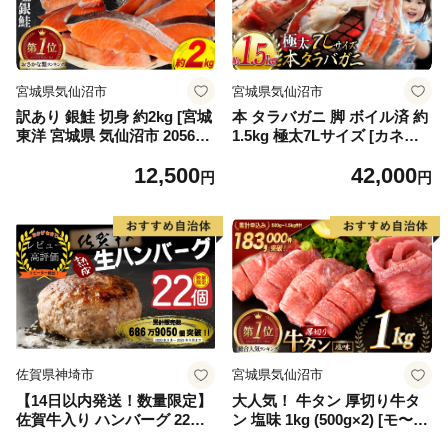
宮城県気仙沼市
宮城県気仙沼市
訳あり 銀鮭 切身 約2kg [宮城
本 タラバガニ 脚 ボイル済 約
東洋 宮城県 気仙沼市 205649
1.5kg 極太7Lサイズ [カネダ
91] 鮭 魚介類 海鮮 訳アリ 規
イ 宮城県 気仙沼市 2056432
12,500
42,000
格外 不揃い さけ サケ 鮭切身
6] カニ かに 蟹 たらばがに た
円
円
シャケ 切り身 冷凍 家庭用 お
らば蟹 タラバ蟹 たらば タラ
かず 弁当 支援 サーモン 銀鮭
バ ボイル
切り身 魚 わけあり
佐賀県神埼市
宮城県気仙沼市
【14日以内発送！数量限定】
大人気！ 牛タン 厚切り牛タ
佐賀牛入り ハンバーグ 22個
ン 塩味 1kg (500g×2) [モ〜ラ
2.6kg(120g×22個)【佐賀牛 黒
ンド 宮城県 気仙沼市 205646