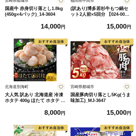
宮崎県都城市
福岡県中間市
国産牛 赤身切り落とし1.8kg
(訳あり)博多若杉牛もつ鍋セ
(450g×4パック)_14-3604
ット2人前×5回分 【024-002
7】
14,000
15,000
円
円
北海道別海町
宮崎県都城市
大人気 訳あり 北海道産 冷凍
国産豚肉切り落とし5Kg(うま
ホタテ 400g ほたて ホタテ 帆
味加工)_MJ-3647
立 貝柱 海鮮 魚介類 刺身 大
8,000
15,000
粒 天然 海鮮 ランキング 大人
円
円
気 人気 おすすめ 訳あり ）