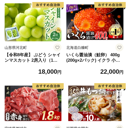
山形県河北町
北海道白糠町
【令和8年産】 ぶどう シャイ
いくら醤油漬（鮭卵） 400g
ンマスカット 2房入り（1房6
(200g×2パック) イクラ 小分
00g前後） 秀品 山形県河北町
け いくら醤油漬 鮭いくら い
18,000
22,000
産【山形eLab】 ka074-023-r
くら醤油漬け 鮭 鮭卵 ikura
円
円
8
醤油いくら 冷凍いくら いく
ら北海道 醤油鮭いくら 人気
大好評品 北海道 白糠町