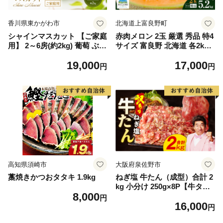
香川県東かがわ市
北海道上富良野町
シャインマスカット 【ご家庭
赤肉メロン 2玉 厳選 秀品 特4
用】 2～6房(約2kg) 葡萄 ぶど
サイズ 富良野 北海道 各2kg
う ブドウ フルーツ 果物 くだ
～2.6kg 2玉 セット ファーム
19,000
17,000
もの 果実 旬の果物 旬のフル
富良野 メロン めろん 果物 く
円
円
ーツ 香川 香川県 東かがわ市
だもの フルーツ デザート 旬
の果物 旬のフルーツ
高知県須崎市
大阪府泉佐野市
藁焼きかつおタタキ 1.9kg
ねぎ塩 牛たん（成型）合計 2
kg 小分け 250g×8P【牛タン
8,000
牛肉 焼肉用 薄切り 訳あり サ
円
16,000
イズ不揃い】
円