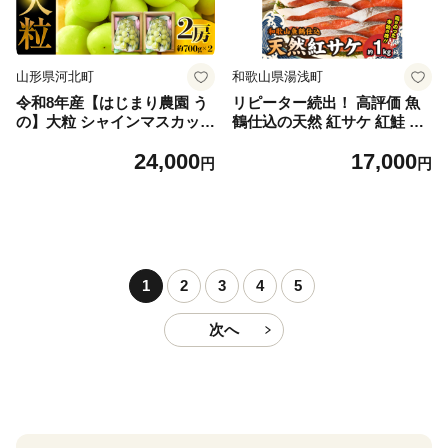
山形県河北町
和歌山県湯浅町
令和8年産【はじまり農園 う
リピーター続出！ 高評価 魚
の】大粒 シャインマスカット
鶴仕込の天然 紅サケ 紅鮭 鮭
２房（約700g×2房） 山形県
サーモン 切身 切り身 約1kg
24,000
17,000
河北町産 【河北町観光物産協
レビュー高評価 小分け 真空
円
円
会】 ka002-004-r8
パック 梅酒 真昆布 使用 だし
まろやか 天然 鮭 魚 海の幸
海鮮 魚介 食品 食べ物 おかず
お弁当 水産加工品 冷凍 グル
メ お取り寄せ 和歌山県 湯浅
町 送料無料_G7317
1
2
3
4
5
次へ