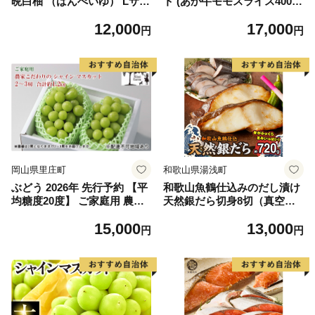
晩白柚 （ばんぺいゆ） Lサイ
ト (あか牛モモスライス400
ズ 2玉 柑橘 みかん 果物 くだ
g、あか牛のたれ200ml付き)
12,000
17,000
もの フルーツ おやつ 特産 熊
円
円
本県 八代市 【2026年12月上
旬より順次発送】
岡山県里庄町
和歌山県湯浅町
ぶどう 2026年 先行予約 【平
和歌山魚鶴仕込みのだし漬け
均糖度20度】 ご家庭用 農家
天然銀だら切身8切（真空パ
こだわりの シャイン マスカ
ック入） 約720g 小分け 独自
15,000
13,000
ット 2～3房 合計約1.2kg ブ
製法 良質な脂 ふっくら 柔ら
円
円
ドウ 葡萄 岡山県産 国産 フル
かい 身質 甘み 旨味 白身魚の
ーツ 果物 【 Nini farm 農家
トロ 梅酒 北海道南産 真こん
直送 】
ぶ だし漬け 煮付け ムニエル
味噌漬け 鍋物 冷凍 湯浅町 送
料無料_G7334