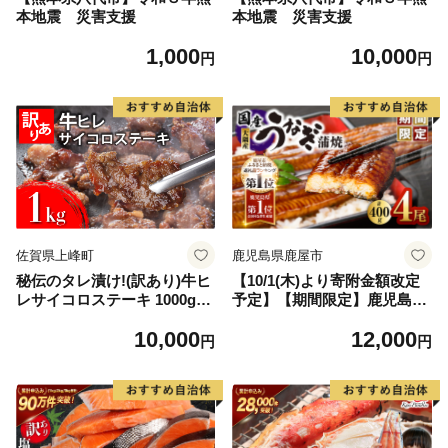
本地震 災害支援
本地震 災害支援
1,000
10,000
円
円
佐賀県上峰町
鹿児島県鹿屋市
秘伝のタレ漬け!(訳あり)牛ヒ
【10/1(木)より寄附金額改定
レサイコロステーキ 1000g
予定】【期間限定】鹿児島県
【B-1098-AS】
大隅産うなぎ蒲焼4尾（400
10,000
12,000
g） KN007-023
円
円