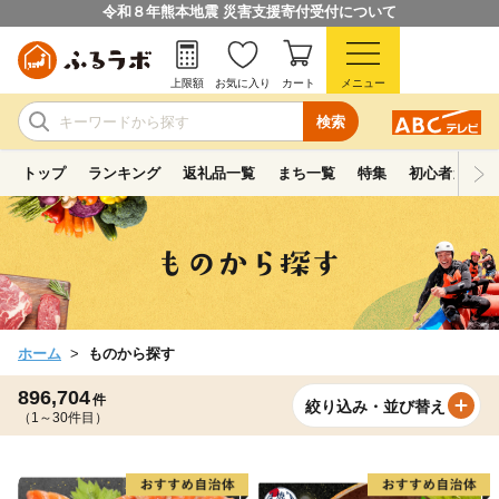
令和８年熊本地震 災害支援寄付受付について
上限額
お気に入り
カート
メニュー
検索
トップ
ランキング
返礼品一覧
まち一覧
特集
初心者ガイド
ホーム
ものから探す
896,704
件
絞り込み・並び替え
（1～30件目）