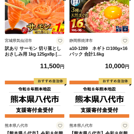
宮城県気仙沼市
静岡県焼津市
訳あり サーモン 切り落とし
a10-1289 ネギトロ100g×16
おさしみ用 1kg 125gx8p [足
パック 合計1.6kg
利本店 宮城県 気仙沼市 2056
11,500
10,000
4313] 魚 魚介類 鮭 お刺し身
円
円
刺し身 刺身 生 生食 個包装
チリ銀鮭 銀鮭 海鮮 海鮮丼 魚
介
熊本県八代市
熊本県八代市
【熊本県八代市】令和８年熊
【熊本県八代市】令和８年熊