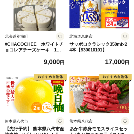
北海道別海町
北海道恵庭市
#CHACOCHEE ホワイトチ
サッポロクラシック350ml×2
ョコレアチーズケーキ 1ホ
4本【930010101】
ール(直径15cm)（北海道,別
9,000
17,000
海町,チーズ,ちーず,チーズケ
円
円
ーキ,ふるさと納税）
熊本県八代市
熊本県八代市
【先行予約】 熊本県八代市産
あか牛赤身モモスライスセッ