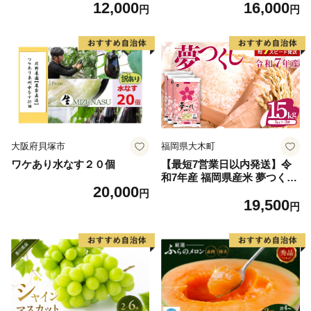
12,000
16,000
毛和牛 ブランド牛 九州 ハン
60] 肉 牛肉 精肉 牛たん 牛タ
円
円
バーグ 牛肉 豚肉 国産 お弁当
ン塩 牛たん塩 冷凍 焼肉 BB
おかず 惣菜 おすすめ 人気】
Q アウトドア バーベキュー
(H083106)
厚切り タン
大阪府貝塚市
福岡県大木町
ワケあり水なす２０個
【最短7営業日以内発送】令
和7年産 福岡県産米 夢つくし
20,000
15kg 精米 ※北海道・沖縄・
円
19,500
離島は配送不可
円