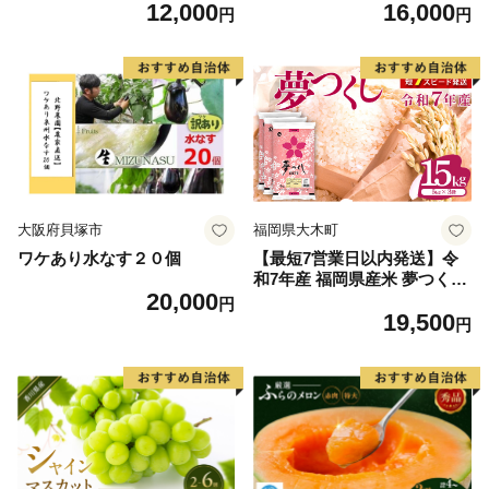
12,000
16,000
毛和牛 ブランド牛 九州 ハン
60] 肉 牛肉 精肉 牛たん 牛タ
円
円
バーグ 牛肉 豚肉 国産 お弁当
ン塩 牛たん塩 冷凍 焼肉 BB
おかず 惣菜 おすすめ 人気】
Q アウトドア バーベキュー
(H083106)
厚切り タン
大阪府貝塚市
福岡県大木町
ワケあり水なす２０個
【最短7営業日以内発送】令
和7年産 福岡県産米 夢つくし
20,000
15kg 精米 ※北海道・沖縄・
円
19,500
離島は配送不可
円