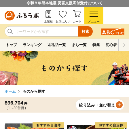
令和８年熊本地震 災害支援寄付受付について
上限額
お気に入り
カート
メニュー
検索
トップ
ランキング
返礼品一覧
まち一覧
特集
初心者ガイド
ホーム
ものから探す
896,704
件
絞り込み・並び替え
（1～30件目）