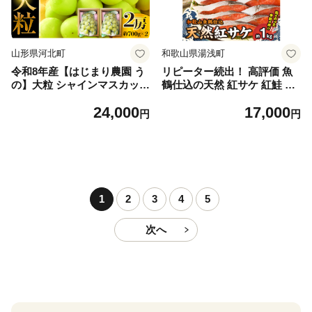
山形県河北町
和歌山県湯浅町
令和8年産【はじまり農園 う
リピーター続出！ 高評価 魚
の】大粒 シャインマスカット
鶴仕込の天然 紅サケ 紅鮭 鮭
２房（約700g×2房） 山形県
サーモン 切身 切り身 約1kg
24,000
17,000
河北町産 【河北町観光物産協
レビュー高評価 小分け 真空
円
円
会】 ka002-004-r8
パック 梅酒 真昆布 使用 だし
まろやか 天然 鮭 魚 海の幸
海鮮 魚介 食品 食べ物 おかず
お弁当 水産加工品 冷凍 グル
メ お取り寄せ 和歌山県 湯浅
町 送料無料_G7317
1
2
3
4
5
次へ