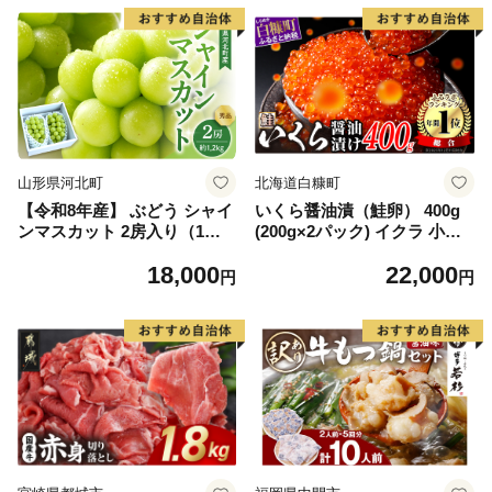
山形県河北町
北海道白糠町
【令和8年産】 ぶどう シャイ
いくら醤油漬（鮭卵） 400g
ンマスカット 2房入り（1房6
(200g×2パック) イクラ 小分
00g前後） 秀品 山形県河北町
け いくら醤油漬 鮭いくら い
18,000
22,000
産【山形eLab】 ka074-023-r
くら醤油漬け 鮭 鮭卵 ikura
円
円
8
醤油いくら 冷凍いくら いく
ら北海道 醤油鮭いくら 人気
大好評品 北海道 白糠町