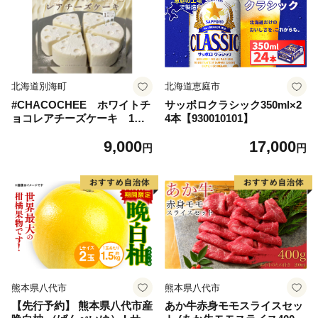
北海道別海町
北海道恵庭市
#CHACOCHEE ホワイトチ
サッポロクラシック350ml×2
ョコレアチーズケーキ 1ホ
4本【930010101】
ール(直径15cm)（北海道,別
9,000
17,000
海町,チーズ,ちーず,チーズケ
円
円
ーキ,ふるさと納税）
熊本県八代市
熊本県八代市
【先行予約】 熊本県八代市産
あか牛赤身モモスライスセッ