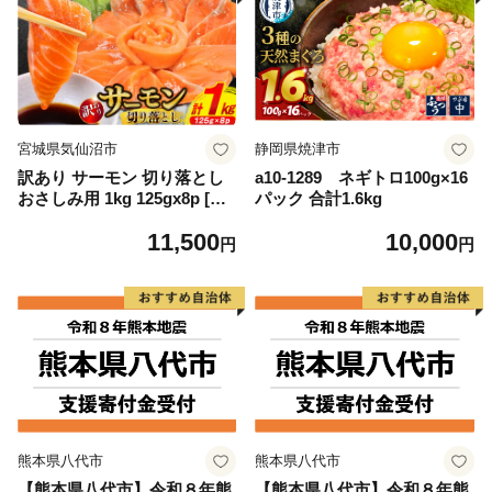
宮城県気仙沼市
静岡県焼津市
訳あり サーモン 切り落とし
a10-1289 ネギトロ100g×16
おさしみ用 1kg 125gx8p [足
パック 合計1.6kg
利本店 宮城県 気仙沼市 2056
11,500
10,000
4313] 魚 魚介類 鮭 お刺し身
円
円
刺し身 刺身 生 生食 個包装
チリ銀鮭 銀鮭 海鮮 海鮮丼 魚
介
熊本県八代市
熊本県八代市
【熊本県八代市】令和８年熊
【熊本県八代市】令和８年熊