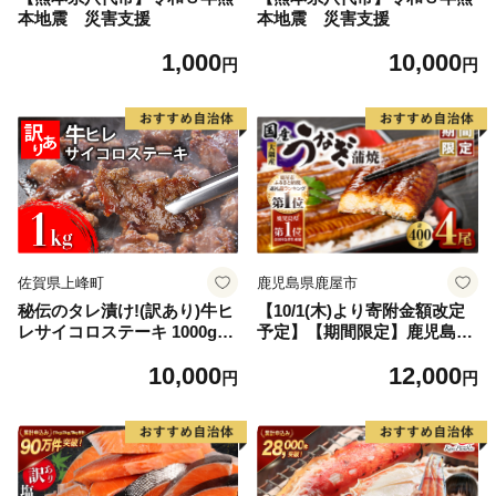
本地震 災害支援
本地震 災害支援
1,000
10,000
円
円
佐賀県上峰町
鹿児島県鹿屋市
秘伝のタレ漬け!(訳あり)牛ヒ
【10/1(木)より寄附金額改定
レサイコロステーキ 1000g
予定】【期間限定】鹿児島県
【B-1098-AS】
大隅産うなぎ蒲焼4尾（400
10,000
12,000
g） KN007-023
円
円