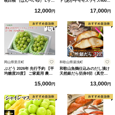
晩白柚 （ばんぺいゆ） Lサイ
ト (あか牛モモスライス400
ズ 2玉 柑橘 みかん 果物 くだ
g、あか牛のたれ200ml付き)
12,000
17,000
もの フルーツ おやつ 特産 熊
円
円
本県 八代市 【2026年12月上
旬より順次発送】
岡山県里庄町
和歌山県湯浅町
ぶどう 2026年 先行予約 【平
和歌山魚鶴仕込みのだし漬け
均糖度20度】 ご家庭用 農家
天然銀だら切身8切（真空パ
こだわりの シャイン マスカ
ック入） 約720g 小分け 独自
15,000
13,000
ット 2～3房 合計約1.2kg ブ
製法 良質な脂 ふっくら 柔ら
円
円
ドウ 葡萄 岡山県産 国産 フル
かい 身質 甘み 旨味 白身魚の
ーツ 果物 【 Nini farm 農家
トロ 梅酒 北海道南産 真こん
直送 】
ぶ だし漬け 煮付け ムニエル
味噌漬け 鍋物 冷凍 湯浅町 送
料無料_G7334