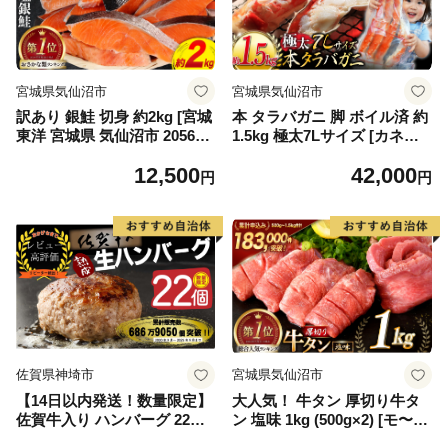
宮城県気仙沼市
宮城県気仙沼市
訳あり 銀鮭 切身 約2kg [宮城
本 タラバガニ 脚 ボイル済 約
東洋 宮城県 気仙沼市 205649
1.5kg 極太7Lサイズ [カネダ
91] 鮭 魚介類 海鮮 訳アリ 規
イ 宮城県 気仙沼市 2056432
12,500
42,000
格外 不揃い さけ サケ 鮭切身
6] カニ かに 蟹 たらばがに た
円
円
シャケ 切り身 冷凍 家庭用 お
らば蟹 タラバ蟹 たらば タラ
かず 弁当 支援 サーモン 銀鮭
バ ボイル
切り身 魚 わけあり
佐賀県神埼市
宮城県気仙沼市
【14日以内発送！数量限定】
大人気！ 牛タン 厚切り牛タ
佐賀牛入り ハンバーグ 22個
ン 塩味 1kg (500g×2) [モ〜ラ
2.6kg(120g×22個)【佐賀牛 黒
ンド 宮城県 気仙沼市 205646