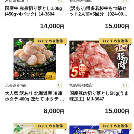
宮崎県都城市
福岡県中間市
国産牛 赤身切り落とし1.8kg
(訳あり)博多若杉牛もつ鍋セ
(450g×4パック)_14-3604
ット2人前×5回分 【024-002
7】
14,000
15,000
円
円
北海道別海町
宮崎県都城市
大人気 訳あり 北海道産 冷凍
国産豚肉切り落とし5Kg(うま
ホタテ 400g ほたて ホタテ 帆
味加工)_MJ-3647
立 貝柱 海鮮 魚介類 刺身 大
8,000
15,000
粒 天然 海鮮 ランキング 大人
円
円
気 人気 おすすめ 訳あり ）