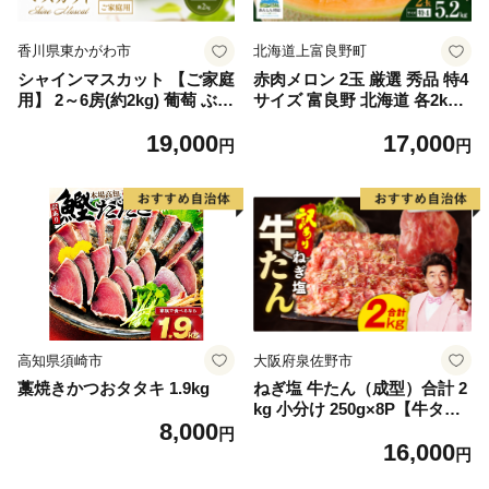
香川県東かがわ市
北海道上富良野町
シャインマスカット 【ご家庭
赤肉メロン 2玉 厳選 秀品 特4
用】 2～6房(約2kg) 葡萄 ぶど
サイズ 富良野 北海道 各2kg
う ブドウ フルーツ 果物 くだ
～2.6kg 2玉 セット ファーム
19,000
17,000
もの 果実 旬の果物 旬のフル
富良野 メロン めろん 果物 く
円
円
ーツ 香川 香川県 東かがわ市
だもの フルーツ デザート 旬
の果物 旬のフルーツ
高知県須崎市
大阪府泉佐野市
藁焼きかつおタタキ 1.9kg
ねぎ塩 牛たん（成型）合計 2
kg 小分け 250g×8P【牛タン
8,000
牛肉 焼肉用 薄切り 訳あり サ
円
16,000
イズ不揃い】
円