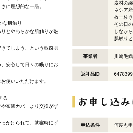
素材の綿
まさに理想的な一品。
ネシア産
枚一枚き
らかな肌触り
その日の
わりとやわらかな肌触りが魅
しながら
肌触りと
できてしまう、という敏感肌
事業者
川崎毛織
め、安心して日々の眠りにお
返礼品ID
6478399
にお使いいただけます。
える
ツや布団カバーより交換がず
ひっかけられて、就寝時にず
申込条件
何度も申