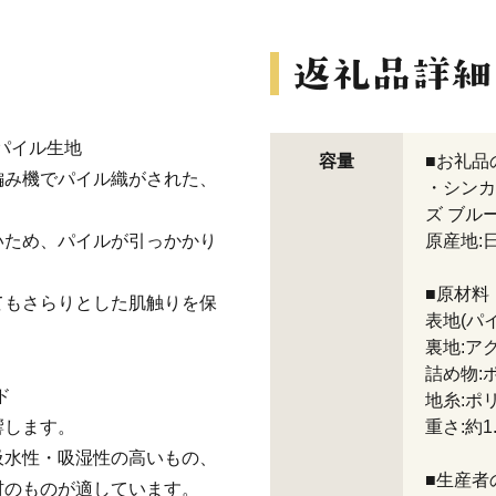
ーパイル生地
容量
■お礼品
編み機でパイル織がされた、
・シンカ
ズ ブルー
いため、パイルが引っかかり
原産地:
■原材料
てもさらりとした肌触りを保
表地(パイ
裏地:アク
詰め物:
ド
地糸:ポ
響します。
重さ:約1.
吸水性・吸湿性の高いもの、
■生産者
材のものが適しています。