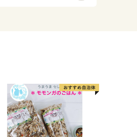
店舗の夜店が並ぶ「墓店」が行われていま
な忠岡だんじり祭りが行われたり、多
る正木美術館があります。
に是非一度お越し下さい。
部産業振興課 ふるさと納税係
（代表のみ）
ka@town-tadaoka.jp