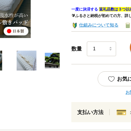
一度に決済する
返礼品数は３つ以
🔰ふるさと納税が初めての方、詳
仕組みについて知る
数量
お気
お
支払い方法