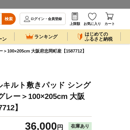
検索
ログイン・会員登録
上限額
お気に入り
カート
はじめての
ランキング
ーン
ふるさと納税
0×205cm 大阪府忠岡町産【1587712】
ルキルト敷きパッド シング
レー＞100×205cm 大阪
712】
36,000
在庫あり
円