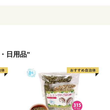
毎年8月13日には約100
す。
他にも、毎年10月には勇壮
数の東洋古美術品を収蔵す
見どころたっぷりの忠岡町
【お問合せ先】
貨・日用品"
忠岡町役場産業まちづくり
電話番号 0725-22-1122
メールアドレス furusatotadao