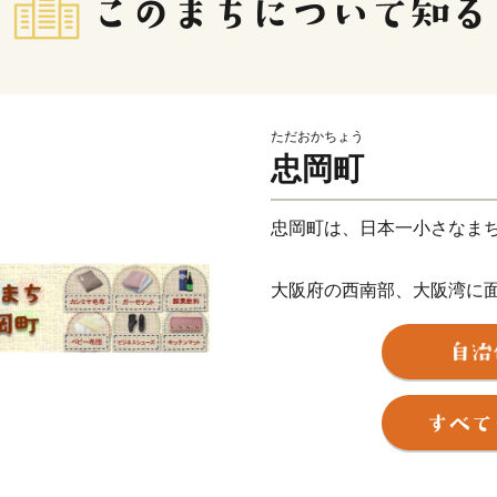
ただおかちょう
忠岡町
忠岡町は、日本一小さなま
大阪府の西南部、大阪湾に
南北に短い地形で、その面積
古くから漁業や繊維産業で栄
の通勤圏内に位置し、関西国
非常に恵まれています。