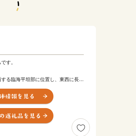
ちです。
面する臨海平坦部に位置し、東西に長く
は3.97平方キロメートルです。
え、大阪の中心部へは電車で約30分
際空港へも電車で約30分と交通面で