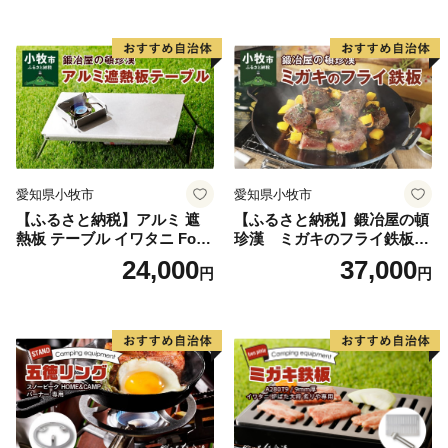
BBQ グランピング ソロキャ
溝加工 アウトドア用品 キャ
ンプ 極厚 溝加工 アウトドア
ンプギア ソロ ソロキャンプ
用品 キャンプギア 鉄板料理
日本製
日本製 愛知県 送料無料
愛知県小牧市
愛知県小牧市
【ふるさと納税】アルミ 遮
【ふるさと納税】鍛冶屋の頓
熱板 テーブル イワタニ Fore
珍漢 ミガキのフライ鉄板
Winds Micro Camp Stove F
F220S アウトドア キャンプ
24,000
37,000
円
円
W-MS01専用 折り畳みテーブ
ソロ ソロキャンプ グランピ
ル コンパクト 軽量 堅牢 風防
ング BBQ フライパン 調理器
用切板 アウトドア キャンプ
具 ミガキ鉄板 日本製
ソロ ソロキャンプ グランピ
ング バーナー 風防 鍛冶屋の
頓珍漢 愛知県 小牧市 送料無
料