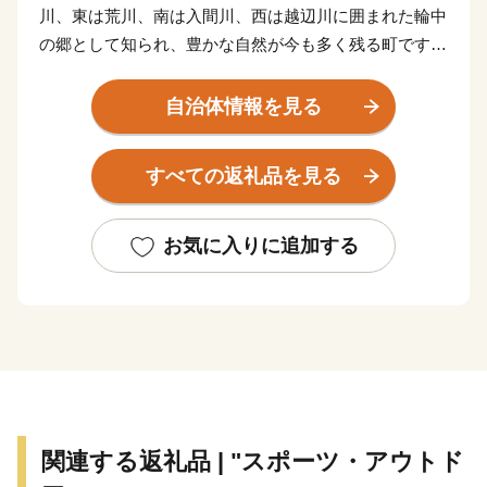
川、東は荒川、南は入間川、西は越辺川に囲まれた輪中
の郷として知られ、豊かな自然が今も多く残る町です。
面積の約６０％が田畑で、その中心は「お米」です。
平坦な地形と豊かな水、気候など理想的な条件が整って
自治体情報を見る
おり、江戸時代には、お蔵米として川越藩に献上されて
いた由緒あるお米が産み出されています。
すべての返礼品を見る
また、町の特産として、県内でも有数の産地となって
いる「いちご」、県内最大の生産量を誇る「いちじく」
の栽培が盛んです。
お気に入りに追加する
新たな取り組みとして、町の魅力を地域住民が再認識
し、地域の誇りの象徴となり、また町外に対する認知度
向上、「訪れたい」、「買いたい」、「住みたい」と思
えるような町のイメージを図るため、 「かわじまブラ
ンド（＝KJブランド）」をたちあげました。KJブラン
ドとは、「自然（見渡す限りの田園風景、白鳥の飛来な
ど）」、「農産物（いちご、いちじく、川越藩のお蔵米
関連する返礼品 | "スポーツ・アウトド
など）」、「食（すったて、呉汁など）」、「歴史文化