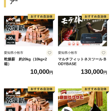
ア"
財（遠山記念館、廣徳寺大御堂など）」などに代表され
る地域資源を掘り起こし、川島町のＰＲを行っていくも
のです。
川島町は、ふるさと納税の対象団体として総務大臣か
ら指定を受けているため、本町に寄附した場合は、税制
上の特例控除を受けることができます。
愛知県小牧市
愛知県小牧市
乾燥薪 約20kg（10kg×2
マルチフィットネスツール B
箱）
ODYBASE
10,000
130,000
円
円