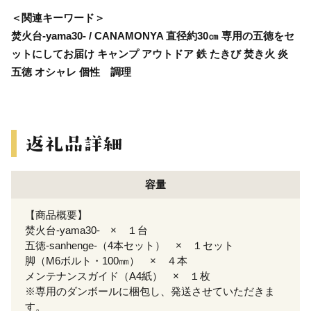
＜関連キーワード＞
焚火台-yama30- / CANAMONYA 直径約30㎝ 専用の五徳をセ
ットにしてお届け キャンプ アウトドア 鉄 たきび 焚き火 炎
五徳 オシャレ 個性 調理
容量
【商品概要】
焚火台-yama30- × １台
五徳-sanhenge-（4本セット） × １セット
脚（M6ボルト・100㎜） × ４本
メンテナンスガイド（A4紙） × １枚
※専用のダンボールに梱包し、発送させていただきま
す。