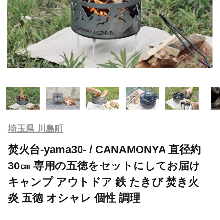
埼玉県 川島町
焚火台-yama30- / CANAMONYA 直径約
30㎝ 専用の五徳をセットにしてお届け
キャンプ アウトドア 鉄 たきび 焚き火
炎 五徳 オシャレ 個性 調理