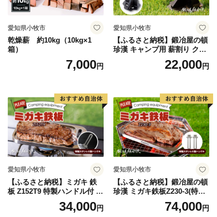
愛知県小牧市
愛知県小牧市
乾燥薪 約10kg（10kg×1
【ふるさと納税】鍛冶屋の頓
箱）
珍漢 キャンプ用 薪割り クサ
ビ 簡単に割れる 転びにくい
7,000
22,000
円
円
ソロキャンプ 女性 お子様 黒
色塗装 国内 自社工場 手作り
おうち時間 アウトドア お取
り寄せ 愛知県 小牧市 送料無
料
愛知県小牧市
愛知県小牧市
【ふるさと納税】ミガキ 鉄
【ふるさと納税】鍛冶屋の頓
板 Z152T9 特製ハンドル付 鍛
珍漢 ミガキ鉄板Z230-3(特製
冶屋の頓珍漢 メスティン収
ハンドル付)キャンプ アウト
34,000
74,000
円
円
納可能 キャンプ アウトドア
ドア BBQ グランピング 極厚