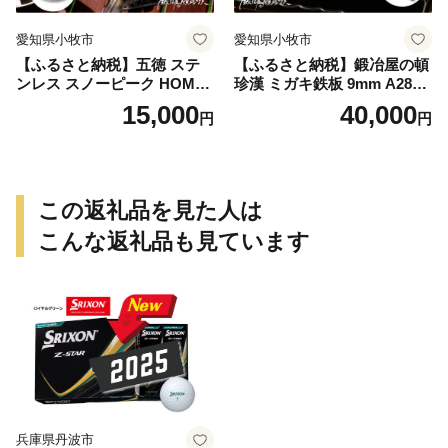
愛知県小牧市
愛知県小牧市
【ふるさと納税】五徳 ステ
【ふるさと納税】鍛冶屋の頓
ンレス スノーピーク HOME
珍漢 ミガキ鉄板 9mm A280T
&CAMP バーナー専用 専用
9 イワタニ 炉ばた大将 炙り
15,000
40,000
円
円
五徳 軽量 変形しにくい ずれ
や 専用 キャンプ ステンレス
にくい 滑り止め加工 錆びに
製ハンドル 栓抜き 簡易包装
くい 水洗い 曲げ加工 鍛冶屋
純国産製品 おうち時間 アウ
の頓珍漢 日本製 アウトドア
トドア お取り寄せ 送料無料
キャンプ 送料無料
この返礼品を見た人は
こんな返礼品も見ています
兵庫県丹波市