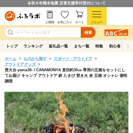
令和８年熊本地震 災害支援寄付受付について
上限額
お気に入り
カート
メニュー
検索
トップ
ランキング
返礼品一覧
まち一覧
特集
初心者ガイド
ホーム
ものから探す
スポーツ・アウトドア
アウトドアグッズ
焚火台-yama30- / CANAMONYA 直径約30㎝ 専用の五徳をセットにし
てお届け キャンプ アウトドア 鉄 たきび 焚き火 炎 五徳 オシャレ 個性
調理