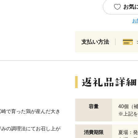
お気
お
支払い方法
容量
40個（
宮崎で育った鶏が産んだ大き
※上記を
好みの調理法にてお召し上が
消費期限
夏場：発