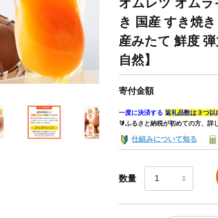
オムレツ オムラ
き 国産 すき焼き
産みたて 鮮度 弾
自然】
寄付金額
一度に決済する
返礼品数は３つ以
🔰ふるさと納税が初めての方、詳
仕組みについて知る
数量