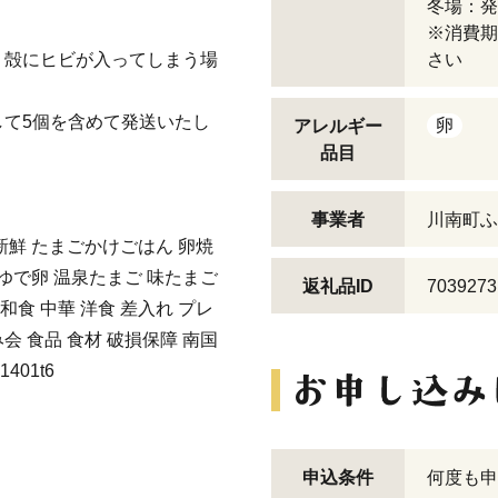
冬場：発
※消費期
、殻にヒビが入ってしまう場
さい
て5個を含めて発送いたし
卵
アレルギー
品目
事業者
川南町ふ
新鮮 たまごかけごはん 卵焼
 ゆで卵 温泉たまご 味たまご
返礼品ID
7039273
 和食 中華 洋食 差入れ プレ
会 食品 食材 破損保障 南国
401t6
申込条件
何度も申