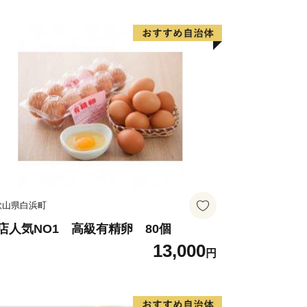
から生まれる″品質″」
ス、世界基準の美味しい食材がたくさん
んは、こだわりの強い個性のある方ばか
後、
が集まり拓かれたことから生まれた″
。
歌山県白浜町
″たち自体が川南の魅力で、この魅力を
店人気NO1 高級有精卵 80個
13,000
る品質＝川南気質」という言葉で表現し
円