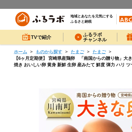
地域とあなたを元気にする
ふるさと納税
ふるラボ
TVで紹介
チャンネル
ホーム
ものから探す
たまご
たまご
【6ヶ月定期便】 宮崎県産鶏卵 「南国からの贈り物」大きな卵
焼き おいしい卵 黄身 新鮮 生卵 産みたて 鮮度 弾力 ハリ ツ