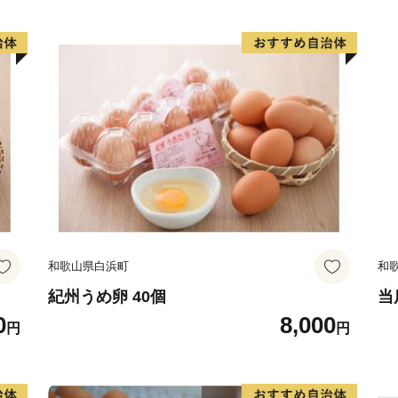
「川南気質～この町の″気質″
川南町には全国トップクラ
生産されています。
それらを生産する生産者さ
り。この背景にはやはり戦
全国各地から農業を志す人々
こだわりの強さ″にあります
和歌山県白浜町
和
このこだわりの強い″町の人
紀州うめ卵 40個
当
0
8,000
「この町の気質から生まれ
円
円
ました。