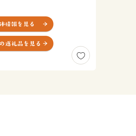
内閣総理大臣賞受賞の牛、多くのブラン
シェアを誇る鶏。
及され、大切に育てられています。
漁港でたくさんの旬の魚が水揚げされ、
す。
各地から集まった移住者により、昔から
美味しい特産物を作っています。
が光り輝くまち川南。「日本の食の供給
の食卓を彩ります。