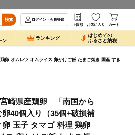
検索
ログイン・会員登録
上限額
お気に入り
カート
はじめての
ランキング
ーン
ふるさと納税
鶏卵 オムレツ オムライス 卵かけご飯 たまご焼き 国産 すき
 宮崎県産鶏卵 「南国から
卵40個入り（35個+破損補
 卵 玉子 タマゴ 料理 鶏卵