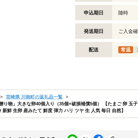
申込期日
随時
発送期日
ご入金確
配送
常温
宮崎県 川南町の返礼品一覧
物」大きな卵40個入り（35個+破損補償5個） 【たまご 卵 玉子 
新鮮 生卵 産みたて 鮮度 弾力 ハリ ツヤ 生 人気 毎日 自然】