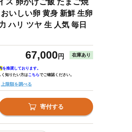
イス 卵かけご飯 たまご焼
 おいしい卵 黄身 新鮮 生卵
力 ハリ ツヤ 生 人気 毎日
67,000
在庫あり
円
内
を推奨しております。
しく知りたい方は
こちら
でご確認ください。
上限額を調べる
寄付する