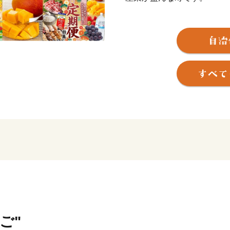
「日本の食の供給地」
まずは、「肉」。
和牛のオリンピック３連続
ドを擁する豚、日本有数の
その全てが、味に、質に追
また、「魚」は川南町通浜
全国各地に発送されていま
他にも野菜や果物は、全国
先進的な技術を取り入れ、
肉、魚、野菜すべての食材
ご"
地」としてこれからも皆様