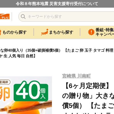
令和８年熊本地震 災害支援寄付受付について
番組･特集
ものから探す
まちから探す
キャンペ
40個入り（35個+破損補償5個） 【たまご 卵 玉子 タマゴ 料理 
ヤ 生 人気 毎日 自然】
宮崎県 川南町
【6ヶ月定期便】
の贈り物」大きな
償5個） 【たまご