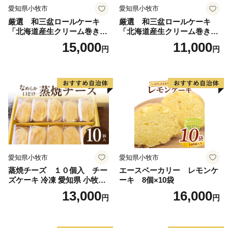
愛知県小牧市
愛知県小牧市
厳選 和三盆ロールケーキ
厳選 和三盆ロールケーキ
「北海道産生クリーム巻き」
「北海道産生クリーム巻き」
または「北海道産粒あん巻
または「北海道産粒あん巻
15,000
11,000
円
円
き」（サイズ：レギュラー）
き」（サイズ：ハーフ） 和
和三盆 北海道産生クリー
三盆 北海道産生クリーム 北
ム 北海道産粒あん 34cm 冷
海道産粒あん 17cm 冷凍 愛
凍 愛知県 小牧市 アンプチベ
知県 小牧市 アンプチベアや
アやぐま
ぐま
愛知県小牧市
愛知県小牧市
蒸焼チーズ １０個入 チー
エースベーカリー レモンケ
ズケーキ 冷凍 愛知県 小牧市
ーキ 8個×10袋
アンプチベアやぐま
13,000
16,000
円
円