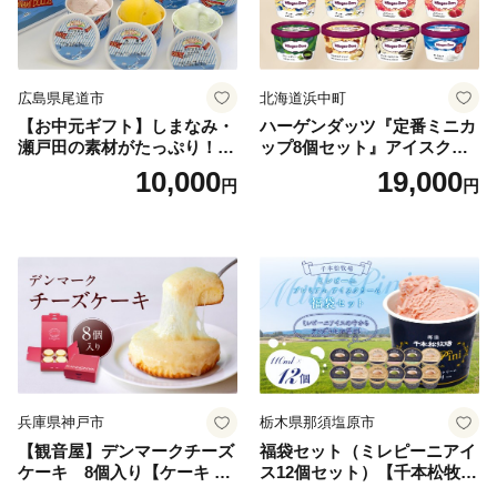
広島県尾道市
北海道浜中町
【お中元ギフト】しまなみ・
ハーゲンダッツ『定番ミニカ
瀬戸田の素材がたっぷり！ジ
ップ8個セット』アイスクリ
ェラート8個
ーム アイス スイーツ デザー
10,000
19,000
円
円
ト_H0016-104
兵庫県神戸市
栃木県那須塩原市
【観音屋】デンマークチーズ
福袋セット（ミレピーニアイ
ケーキ 8個入り【ケーキ チ
ス12個セット）【千本松牧
ーズケーキ 人気スイーツ お
場】 ns025-014-12 【デザー