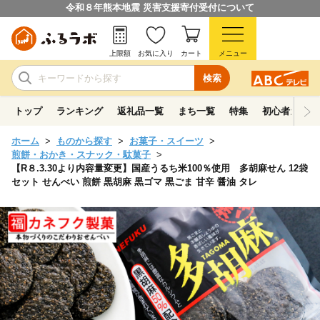
令和８年熊本地震 災害支援寄付受付について
上限額
お気に入り
カート
メニュー
検索
トップ
ランキング
返礼品一覧
まち一覧
特集
初心者ガイド
ホーム
ものから探す
お菓子・スイーツ
煎餅・おかき・スナック・駄菓子
【R８.3.30より内容量変更】国産うるち米100％使用 多胡麻せん 12袋
セット せんべい 煎餅 黒胡麻 黒ゴマ 黒ごま 甘辛 醤油 タレ