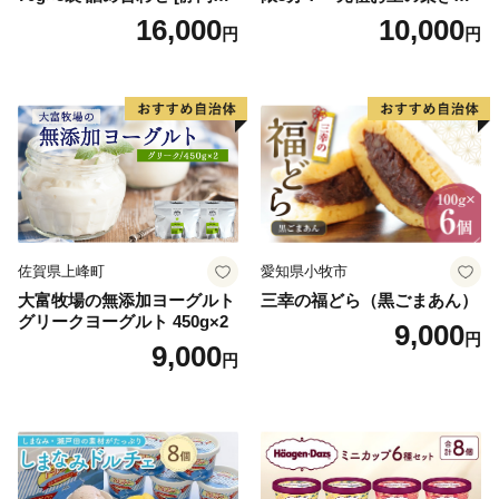
勢丹(松浦食品) 静岡県 吉田町
とんモンブラン」 【未来の
16,000
10,000
円
円
22424274] 芋ケンピ セット
ご褒美】スイーツ 栗 モンブ
小袋 個包装 小分け
ラン くりきんとん デザート
ご褒美 お取り寄せ くり お菓
子 菓子 F4N-2298
佐賀県上峰町
愛知県小牧市
大富牧場の無添加ヨーグルト
三幸の福どら（黒ごまあん）
グリークヨーグルト 450g×2
9,000
円
9,000
円