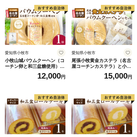
愛知県小牧市
愛知県小牧市
小牧山城バウムクーヘン（コ
尾張小牧黄金カステラ（名古
ーチン卵と和三盆糖使用）
屋コーチンカステラ）と小牧
名古屋コーチン バームクー
山城バウムクーヘン（コーチ
12,000
15,000
円
円
ヘン 和三盆 小牧銘菓 バウム
ン卵と和三盆糖使用）のセッ
クーヘン 常温 愛知県 小牧市
ト 名古屋コーチン カステ
アンプチベアやぐま
ラ ザラメ バームクーヘン 和
三盆 小牧銘菓 バウムクーヘ
ン 常温 愛知県 小牧市 アンプ
チベアやぐま