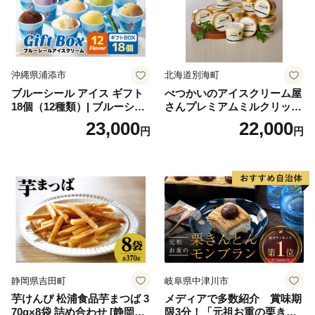
沖縄県浦添市
北海道別海町
ブルーシール アイス ギフト
べつかいのアイスクリーム屋
18個（12種類）| ブルーシー
さんプレミアムミルクリッチ
ルアイス ブルーシールアイ
12個（AP-01）（ 北海道アイ
23,000
22,000
円
円
スクリーム 着日指定可能 送
ス 北海道産アイス アイス ア
料無料 ジェラート 沖縄県 バ
イススイーツ アイスクリー
ースデー 贈り物 プレゼント
ム 北海道産アイスクリーム
誕生日 カップ 詰め合わせ バ
道産アイス 道産アイスクリ
ラエティ | バニラ チョコレー
ーム ギフト 詰合せ 詰め合わ
ト ストロベリー ピスタチオ
せ ふるさと納税 ）
バニラ＆クッキー ウベ 沖縄
紅イモ 塩ちんすこう 沖縄シ
ークヮーサー 沖縄黒糖 琉球
ロイヤルミルクティ 沖縄パ
イン
静岡県吉田町
岐阜県中津川市
芋けんぴ 松浦食品芋まつば 3
メディアで多数紹介 賞味期
70g×8袋 詰め合わせ [静岡伊
限3分！「元祖お重の栗きん