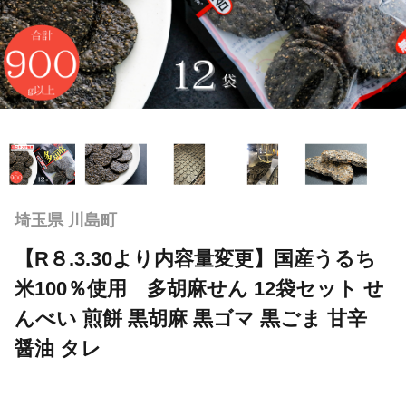
埼玉県 川島町
【R８.3.30より内容量変更】国産うるち
米100％使用 多胡麻せん 12袋セット せ
んべい 煎餅 黒胡麻 黒ゴマ 黒ごま 甘辛
醤油 タレ