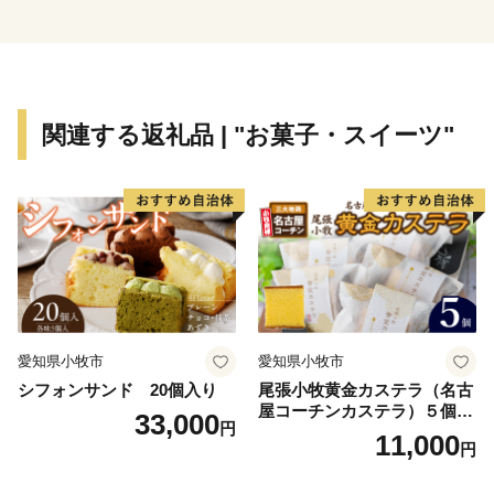
えるような町のイメージを図るため、 「かわじまブラ
ンド（＝KJブランド）」をたちあげました。KJブラン
ドとは、「自然（見渡す限りの田園風景、白鳥の飛来な
ど）」、「農産物（いちご、いちじく、川越藩のお蔵米
関連する返礼品 | "お菓子・スイーツ"
など）」、「食（すったて、呉汁など）」、「歴史文化
財（遠山記念館、廣徳寺大御堂など）」などに代表され
る地域資源を掘り起こし、川島町のＰＲを行っていくも
のです。
川島町は、ふるさと納税の対象団体として総務大臣か
ら指定を受けているため、本町に寄附した場合は、税制
上の特例控除を受けることができます。
愛知県小牧市
愛知県小牧市
シフォンサンド 20個入り
尾張小牧黄金カステラ（名古
屋コーチンカステラ）５個入
33,000
円
名古屋コーチン カステラ ザ
11,000
円
ラメ 常温 愛知県 小牧市 アン
プチベアやぐま