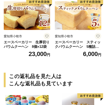
愛知県小牧市
愛知県小牧市
エースベーカリー 生厚切り
エースベーカリー スティッ
バウムクーヘン 8個×12袋
クバウムクーヘン 5種詰合
せ バウムクーヘン バーム
23,000
6,000
円
円
クーヘン おやつ おかし スイ
ーツ お菓子 個包装 詰め合わ
せ
この返礼品を見た人は
こんな返礼品も見ています