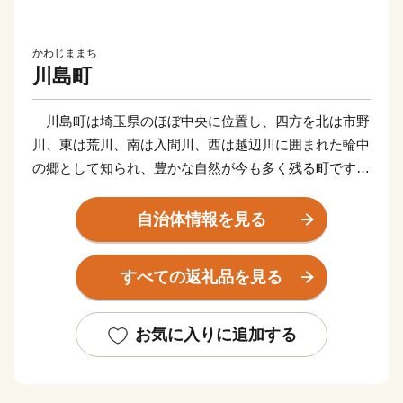
かわじままち
川島町
川島町は埼玉県のほぼ中央に位置し、四方を北は市野
川、東は荒川、南は入間川、西は越辺川に囲まれた輪中
の郷として知られ、豊かな自然が今も多く残る町です。
面積の約６０％が田畑で、その中心は「お米」です。
平坦な地形と豊かな水、気候など理想的な条件が整って
自治体情報を見る
おり、江戸時代には、お蔵米として川越藩に献上されて
いた由緒あるお米が産み出されています。
すべての返礼品を見る
また、町の特産として、県内でも有数の産地となって
いる「いちご」、県内最大の生産量を誇る「いちじく」
の栽培が盛んです。
お気に入りに追加する
新たな取り組みとして、町の魅力を地域住民が再認識
し、地域の誇りの象徴となり、また町外に対する認知度
向上、「訪れたい」、「買いたい」、「住みたい」と思