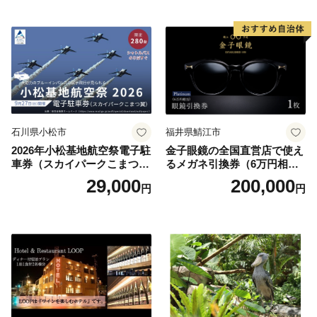
井沢】
石川県小松市
福井県鯖江市
2026年小松基地航空祭電子駐
金子眼鏡の全国直営店で使え
車券（スカイパークこまつ
るメガネ引換券（6万円相
翼） 駐車場 シャトルバスの
当） Platinum
29,000
200,000
円
円
りばすぐ 石川県 小松市