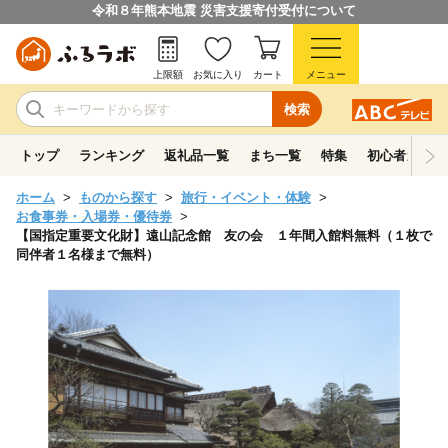
令和８年熊本地震 災害支援寄付受付について
上限額
お気に入り
カート
メニュー
検索
トップ
ランキング
返礼品一覧
まち一覧
特集
初心者ガイド
ホーム
ものから探す
旅行・イベント・体験
お食事券・入場券・優待券
【国指定重要文化財】遠山記念館 友の会 １年間入館料無料（１枚で
同伴者１名様まで無料）