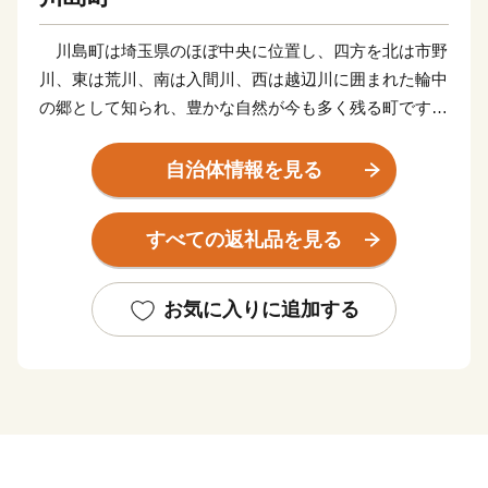
川島町は埼玉県のほぼ中央に位置し、四方を北は市野
川、東は荒川、南は入間川、西は越辺川に囲まれた輪中
の郷として知られ、豊かな自然が今も多く残る町です。
面積の約６０％が田畑で、その中心は「お米」です。
平坦な地形と豊かな水、気候など理想的な条件が整って
自治体情報を見る
おり、江戸時代には、お蔵米として川越藩に献上されて
いた由緒あるお米が産み出されています。
すべての返礼品を見る
また、町の特産として、県内でも有数の産地となって
いる「いちご」、県内最大の生産量を誇る「いちじく」
の栽培が盛んです。
お気に入りに追加する
新たな取り組みとして、町の魅力を地域住民が再認識
し、地域の誇りの象徴となり、また町外に対する認知度
向上、「訪れたい」、「買いたい」、「住みたい」と思
えるような町のイメージを図るため、 「かわじまブラ
ンド（＝KJブランド）」をたちあげました。KJブラン
ドとは、「自然（見渡す限りの田園風景、白鳥の飛来な