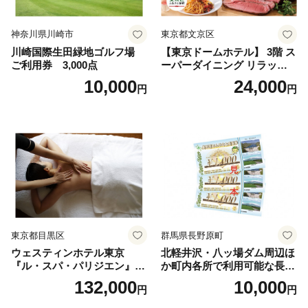
神奈川県川崎市
東京都文京区
川崎国際生田緑地ゴルフ場
【東京ドームホテル】 3階 ス
ご利用券 3,000点
ーパーダイニング リラッサ
ランチブッフェ お食事券 大
10,000
24,000
円
円
人1名様分 関東 東京 ご利用
券 ランチ 昼食 食事券 レスト
ラン ブッフェ 東京都 お食事
券
東京都目黒区
群馬県長野原町
ウェスティンホテル東京
北軽井沢・八ッ場ダム周辺ほ
『ル・スパ・パリジエン』選
か町内各所で利用可能な長野
べるボディセラピー90分/1名
原町ふるさと感謝券（3,000
132,000
10,000
円
円
円分）【トラベル 観光 旅行
お土産 群馬県 長野原町 北軽