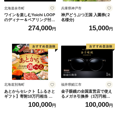
北海道余市町
兵庫県神戸市
ワインを楽しむYoichi LOOP
神戸どうぶつ王国 入園券(２
のディナー＆ペアリング付宿
名様分)
泊プラン＜デラックスツイン
274,000
15,000
円
円
＞
北海道別海町
福井県鯖江市
あとからセレクト【ふるさと
金子眼鏡の全国直営店で使え
ギフト】寄附10万円相当 あ
るメガネ引換券（3万円相
とから選べる！ ギフト いく
当） Bronze
100,000
100,000
円
円
ら ほたて 海鮮 牛肉 別海町
ケーキ アイス （ 後から 選べ
る カタログ カタログポイン