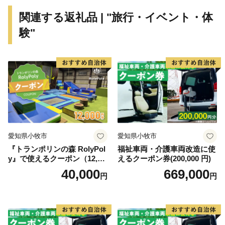
ど）」、「農産物（いちご、いちじく、川越藩のお蔵米
関連する返礼品 | "旅行・イベント・体
など）」、「食（すったて、呉汁など）」、「歴史文化
験"
財（遠山記念館、廣徳寺大御堂など）」などに代表され
る地域資源を掘り起こし、川島町のＰＲを行っていくも
のです。
川島町は、ふるさと納税の対象団体として総務大臣か
ら指定を受けているため、本町に寄附した場合は、税制
上の特例控除を受けることができます。
愛知県小牧市
愛知県小牧市
『トランポリンの森 RolyPol
福祉車両・介護車両改造に使
y』で使えるクーポン（12,00
えるクーポン券(200,000 円)
0円）
40,000
669,000
円
円