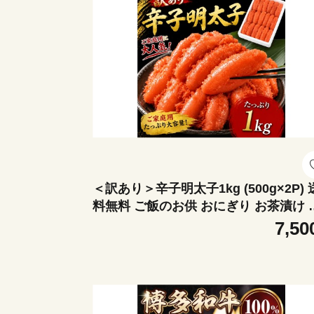
＜訳あり＞辛子明太子1kg (500g×2P) 
料無料 ご飯のお供 おにぎり お茶漬け 
ャーハン パスタ ほぐし 大容量 辛子明
7,50
子 明太子 福岡 粕屋町 お取り寄せ お取
寄せグルメ 国産 年内 BO022