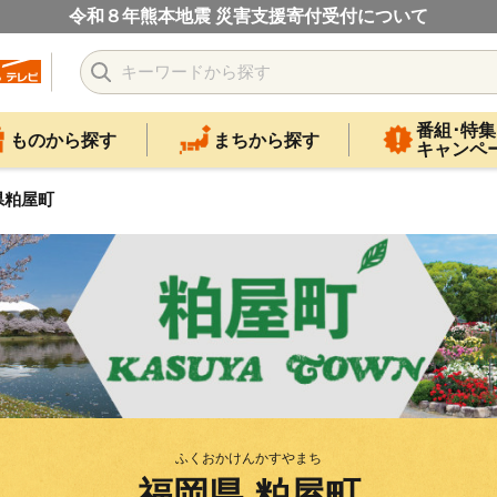
令和８年熊本地震 災害支援寄付受付について
番組･特集
ものから探す
まちから探す
キャンペ
県粕屋町
ふくおかけんかすやまち
福岡県 粕屋町