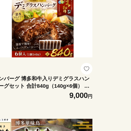
ンバーグ 博多和牛入りデミグラスハン
ーグセット 合計840g（140g×6個） CB
1
9,000
円