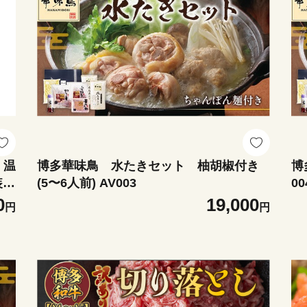
 温
博多華味鳥 水たきセット 柚胡椒付き
博
装
(5〜6人前) AV003
00
0
19,000
円
円