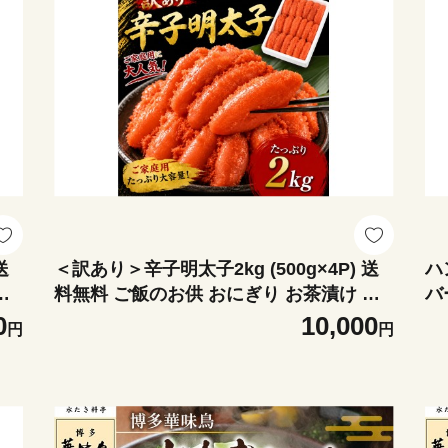
送
＜訳あり＞辛子明太子2kg (500g×4P) 送
ハ
チ
料無料 ご飯のお供 おにぎり お茶漬け チ
バ
太
ャーハン パスタ ほぐし 大容量 辛子明太
01
0
10,000
円
円
り
子 明太子 福岡 粕屋町 お取り寄せ お取り
寄せグルメ 国産 年内 BO023