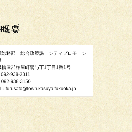
町総務部 総合政策課 シティプロモーシ
係
県糟屋郡粕屋町駕与丁1丁目1番1号
092-938-2311
092-938-3150
l：furusato@town.kasuya.fukuoka.jp