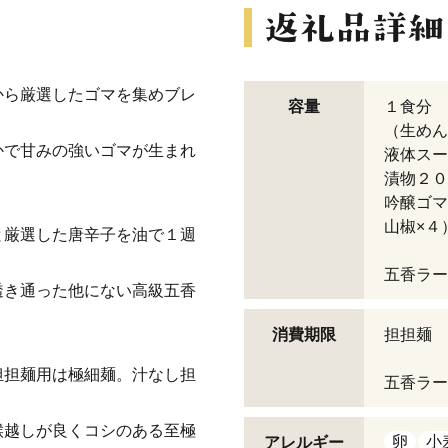
から厳選したゴマを集めブレ
容量
１食分 
（生めん
かで甘みの強いゴマが生まれ
液体スー
漬物２０
吟醸ゴマ
山椒×４
と厳選した唐辛子を油で１週
五香ラ
透き通った他にない高級五香
消費期限
担担麺
「冷凍
担担麺用は極細麺。汁なし担
五香ラー
喉越しが良くコシのある至極
卵
小
アレルギー