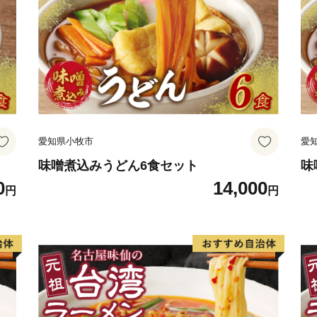
愛知県小牧市
愛
味噌煮込みうどん6食セット
味
0
14,000
円
円