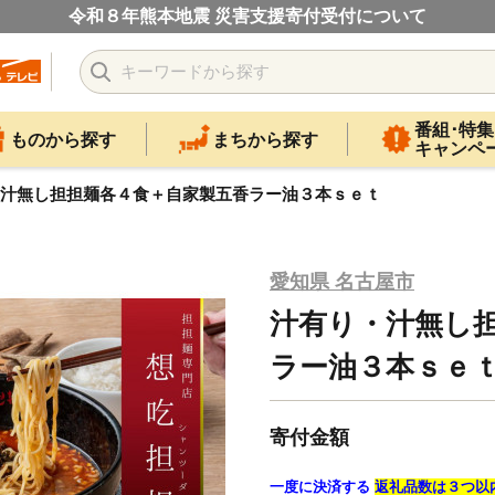
令和８年熊本地震 災害支援寄付受付について
番組･特集
ものから探す
まちから探す
キャンペ
汁無し担担麺各４食＋自家製五香ラー油３本ｓｅｔ
愛知県 名古屋市
汁有り・汁無し
ラー油３本ｓｅ
寄付金額
一度に決済する
返礼品数は３つ以