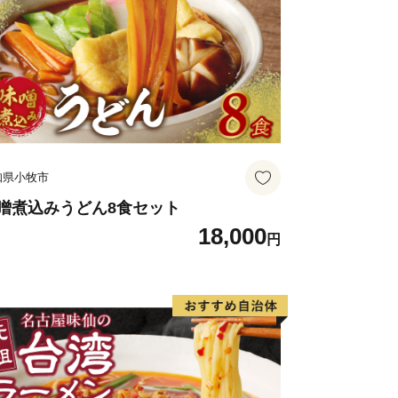
知県小牧市
噌煮込みうどん8食セット
18,000
円