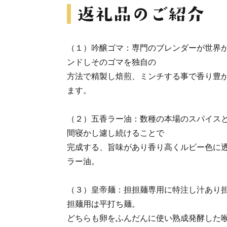
（１）吟醸ゴマ：専門のブレンダーが世界
ンドしそのゴマを独自の
方法で精製し焙煎、ミンチする事で香り豊
ます。
（２）五香ラー油：数種の本場のスパイス
間寝かし濾し続けることで
完成する、旨味があり香り高くルビー色に
ラー油。
（３）皇帝麺：担担麺専用に特注し汁あり
担麺用は平打ち麺。
どちらも卵をふんだんに使い熟成発酵した