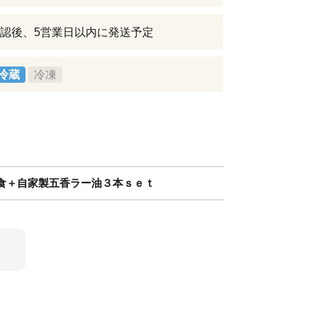
認後、5営業日以内に発送予定
冷蔵
冷凍
食＋自家製五香ラー油３本ｓｅｔ