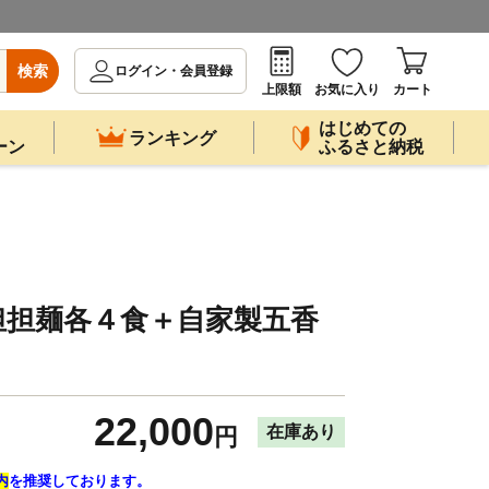
検索
ログイン・会員登録
上限額
お気に入り
カート
はじめての
ランキング
ーン
ふるさと納税
担担麺各４食＋自家製五香
ｔ
22,000
在庫あり
円
内
を推奨しております。