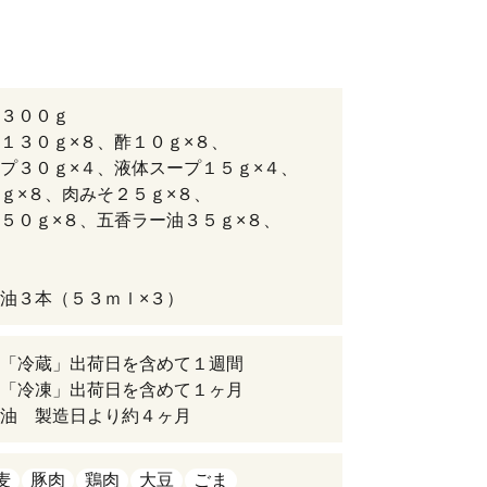
３００ｇ
１３０ｇ×８、酢１０ｇ×８、
プ３０ｇ×４、液体スープ１５ｇ×４、
ｇ×８、肉みそ２５ｇ×８、
５０ｇ×８、五香ラー油３５ｇ×８、
）
ー油３本（５３ｍｌ×３）
 「冷蔵」出荷日を含めて１週間
」出荷日を含めて１ヶ月
油 製造日より約４ヶ月
麦
豚肉
鶏肉
大豆
ごま