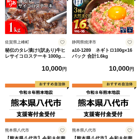
佐賀県上峰町
静岡県焼津市
秘伝のタレ漬け!(訳あり)牛ヒ
a10-1289 ネギトロ100g×16
レサイコロステーキ 1000g
パック 合計1.6kg
【B-1098-AS】
10,000
10,000
円
円
熊本県八代市
熊本県八代市
【熊本県八代市】令和８年熊
【熊本県八代市】令和８年熊