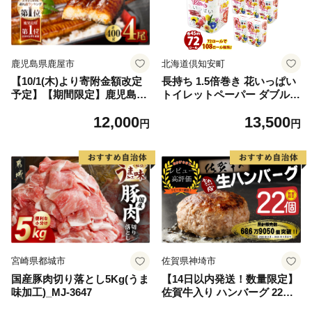
鹿児島県鹿屋市
北海道倶知安町
【10/1(木)より寄附金額改定
長持ち 1.5倍巻き 花いっぱい
予定】【期間限定】鹿児島県
トイレットペーパー ダブル 4
大隅産うなぎ蒲焼4尾（400
5ｍ 計72ロール 全18種 花柄
12,000
13,500
g） KN007-023
プリント ハーブ 香り付き 日
円
円
本製 まとめ買い 防災 常備品
ペーパー エコ 日用雑貨 消耗
品 備蓄 送料無料 北海道 倶知
安町 日用品
宮崎県都城市
佐賀県神埼市
国産豚肉切り落とし5Kg(うま
【14日以内発送！数量限定】
味加工)_MJ-3647
佐賀牛入り ハンバーグ 22個
2.6kg(120g×22個)【佐賀牛 黒