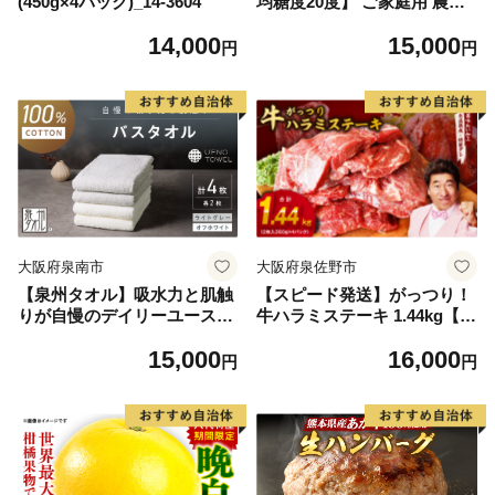
(450g×4パック)_14-3604
均糖度20度】 ご家庭用 農家
こだわりの シャイン マスカ
14,000
15,000
ット 2～3房 合計約1.2kg ブ
円
円
ドウ 葡萄 岡山県産 国産 フル
ーツ 果物 【 Nini farm 農家
直送 】
大阪府泉南市
大阪府泉佐野市
【泉州タオル】吸水力と肌触
【スピード発送】がっつり！
りが自慢のデイリーユースバ
牛ハラミステーキ 1.44kg【氷
スタオル オフホワイト・ライ
温熟成×特製ダレ 小分け 360
15,000
16,000
トグレー 4枚【配送不可地
g×4パック 牛肉 すてーき 焼
円
円
域：北海道・沖縄・離島】
くだけ 味付き 訳あり 不揃い
【039D-268】
焼肉 BBQ】