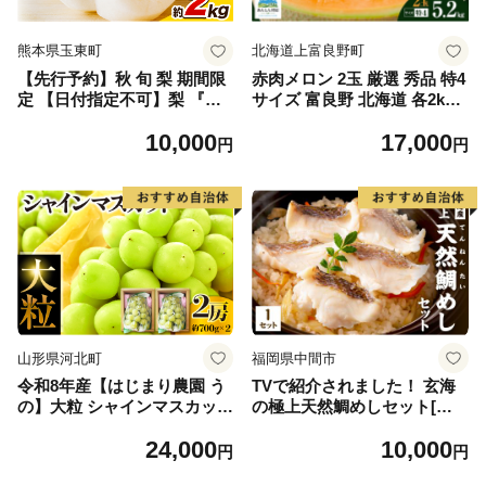
熊本県玉東町
北海道上富良野町
【先行予約】秋 旬 梨 期間限
赤肉メロン 2玉 厳選 秀品 特4
定 【日付指定不可】梨 『松
サイズ 富良野 北海道 各2kg
田農園』の くまもと 梨 たっ
～2.6kg 2玉 セット ファーム
10,000
17,000
ぷり 約2kg 5-7玉前後 《7月
富良野 メロン めろん 果物 く
円
円
下旬-9月末頃出荷》 予約 受
だもの フルーツ デザート 旬
付中 熊本県玉名郡玉東町『松
の果物 旬のフルーツ
田農園』なし 果物 スイーツ
フルーツ デザート スムージ
ー SDG`s
山形県河北町
福岡県中間市
令和8年産【はじまり農園 う
TVで紹介されました！ 玄海
の】大粒 シャインマスカット
の極上天然鯛めしセット[鯛
２房（約700g×2房） 山形県
の切身、だし汁、鯛茶漬け用
24,000
10,000
河北町産 【河北町観光物産協
だし]【010-0001】
円
円
会】 ka002-004-r8