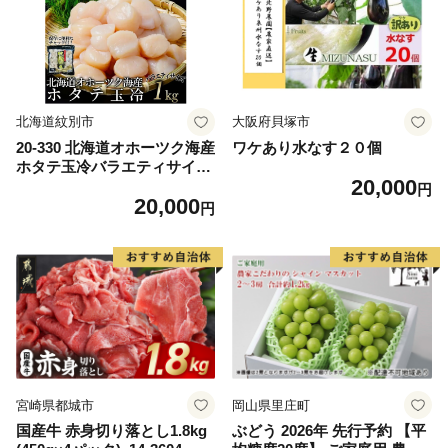
ム 愛南町 愛媛県
北海道紋別市
大阪府貝塚市
20-330 北海道オホーツク海産
ワケあり水なす２０個
ホタテ玉冷バラエティサイズ
20,000
(1kg)｜ 訳あり サイズ不揃い
円
20,000
円
宮崎県都城市
岡山県里庄町
国産牛 赤身切り落とし1.8kg
ぶどう 2026年 先行予約 【平