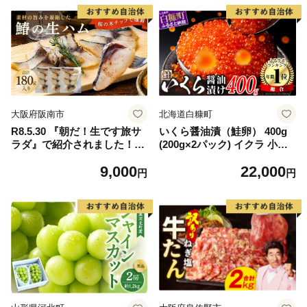
大阪府阪南市
北海道白糠町
R8.5.30 『朝だ！生です旅サ
いくら醤油漬（鮭卵） 400g
ラダ』で紹介されました！朝
(200g×2パック) イクラ 小分
日放送（ABCテレビ） 鰆の
け いくら醤油漬 鮭いくら い
9,000
22,000
生ハム ×3パック（1パックあ
くら醤油漬け 鮭 鮭卵 ikura
円
円
たり、約15g × 約4枚入）さ
醤油いくら 冷凍いくら いく
わら 燻製 熟成
ら北海道 醤油鮭いくら 人気
大好評品 北海道 白糠町