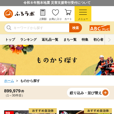
令和８年熊本地震 災害支援寄付受付について
上限額
お気に入り
カート
メニュー
検索
トップ
ランキング
返礼品一覧
まち一覧
特集
初心者ガイド
ホーム
ものから探す
899,979
件
絞り込み・並び替え
（1～30件目）