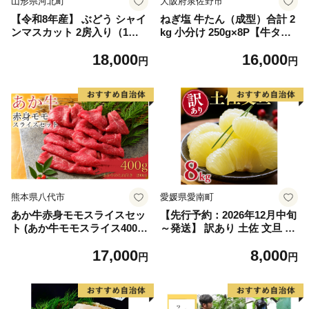
山形県河北町
大阪府泉佐野市
【令和8年産】 ぶどう シャイ
ねぎ塩 牛たん（成型）合計 2
ンマスカット 2房入り（1房6
kg 小分け 250g×8P【牛タン
00g前後） 秀品 山形県河北町
牛肉 焼肉用 薄切り 訳あり サ
18,000
16,000
産【山形eLab】 ka074-023-r
イズ不揃い】
円
円
8
熊本県八代市
愛媛県愛南町
あか牛赤身モモスライスセッ
【先行予約：2026年12月中旬
ト (あか牛モモスライス400
～発送】 訳あり 土佐 文旦 8k
g、あか牛のたれ200ml付き)
g (Mサイズ以上サイズミック
17,000
8,000
ス) 8000円 わけあり ぶんたん
円
円
みかん mikan 蜜柑 ミカン 土
佐文旦 家庭用 産地直送 国産
農家直送 期間限定 特産品 サ
イズミックス くらもとファー