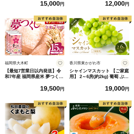
15,000
12,000
毛和牛 ブランド牛 九州 ハン
円
円
バーグ 牛肉 豚肉 国産 お弁当
おかず 惣菜 おすすめ 人気】
(H083106)
福岡県大木町
香川県東かがわ市
【最短7営業日以内発送】令
シャインマスカット 【ご家庭
和7年産 福岡県産米 夢つくし
用】 2～6房(約2kg) 葡萄 ぶど
15kg 精米 ※北海道・沖縄・
う ブドウ フルーツ 果物 くだ
19,500
19,000
離島は配送不可
もの 果実 旬の果物 旬のフル
円
円
ーツ 香川 香川県 東かがわ市