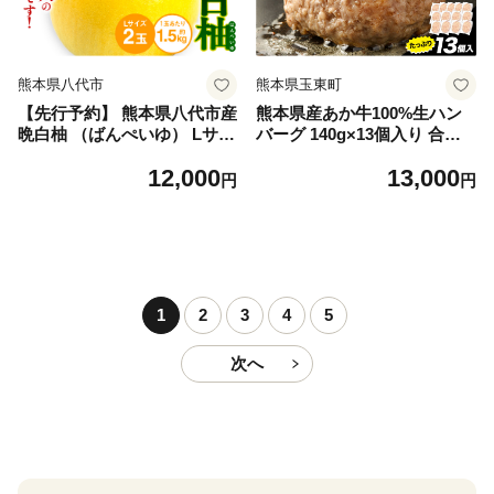
熊本県八代市
熊本県玉東町
【先行予約】 熊本県八代市産
熊本県産あか牛100%生ハン
晩白柚 （ばんぺいゆ） Lサイ
バーグ 140g×13個入り 合計1
ズ 2玉 柑橘 みかん 果物 くだ
820g 1.82kg以上《30日以内
12,000
13,000
もの フルーツ おやつ 特産 熊
に出荷予定(土日祝除く)》熊
円
円
本県 八代市 【2026年12月上
本県産あか牛 バイキングベー
旬より順次発送】
カリー 冷凍
1
2
3
4
5
次へ