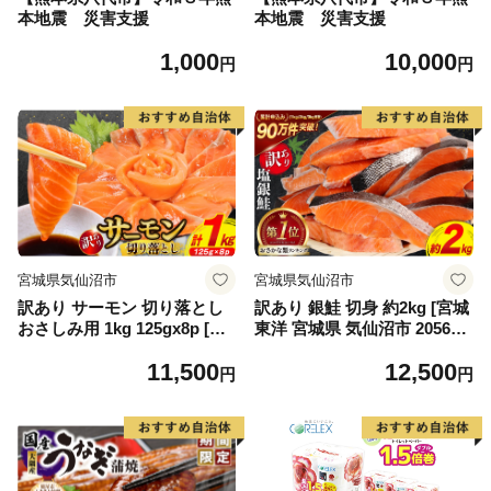
本地震 災害支援
本地震 災害支援
1,000
10,000
円
円
宮城県気仙沼市
宮城県気仙沼市
訳あり サーモン 切り落とし
訳あり 銀鮭 切身 約2kg [宮城
おさしみ用 1kg 125gx8p [足
東洋 宮城県 気仙沼市 205649
利本店 宮城県 気仙沼市 2056
91] 鮭 魚介類 海鮮 訳アリ 規
11,500
12,500
4313] 魚 魚介類 鮭 お刺し身
格外 不揃い さけ サケ 鮭切身
円
円
刺し身 刺身 生 生食 個包装
シャケ 切り身 冷凍 家庭用 お
チリ銀鮭 銀鮭 海鮮 海鮮丼 魚
かず 弁当 支援 サーモン 銀鮭
介
切り身 魚 わけあり