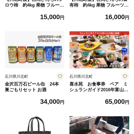
ロウ柿 約4kg 果物 フルーツ
有柿 約4kg 果物 フルーツ
果実 デザート おやつ 国産 日
果実 デザート おやつ 国産 日
15,000
16,000
本産 食品 食べ物 甘柿 コリコ
本産 食品 食べ物 甘柿 サクサ
円
円
リ 食感 歯ごたえ 石川県産 直
ク 食感 歯ごたえ 石川県産 直
送 産地直送 秋の味覚
送 産地直送 秋の味覚
石川県川北町
石川県川北町
金沢百万石ビール缶 24本
喜水苑 お食事券 ペア ミ
巣ごもりセット お酒
シュランガイド2016年富山石
川版掲載 チケット ペア食事
34,000
65,000
券 ペアチケット 個室 庭園 贅
円
円
沢な時間 取れたて 新鮮 魚介
類 旬 厳選素材 加賀会席料理
会席料理 カニ会席 流しそう
めん 四季折々 創作料理