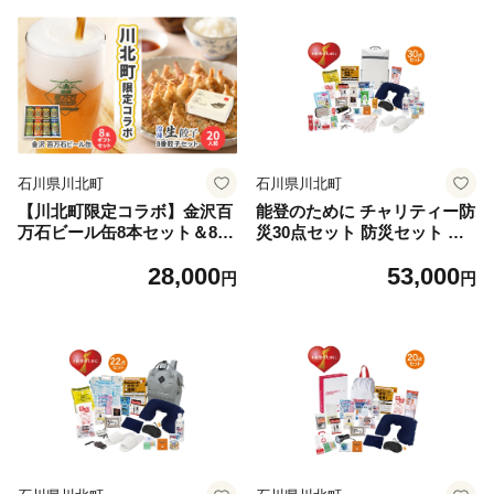
理 昼食 観光 旅行
石川県川北町
石川県川北町
【川北町限定コラボ】金沢百
能登のために チャリティー防
万石ビール缶8本セット＆8番
災30点セット 防災セット 災
ラーメン餃子セット10人前
害対策
28,000
53,000
ビール 飲み比べ 餃子 ぎょう
円
円
ざ 冷凍餃子 お酒 加工品 惣菜