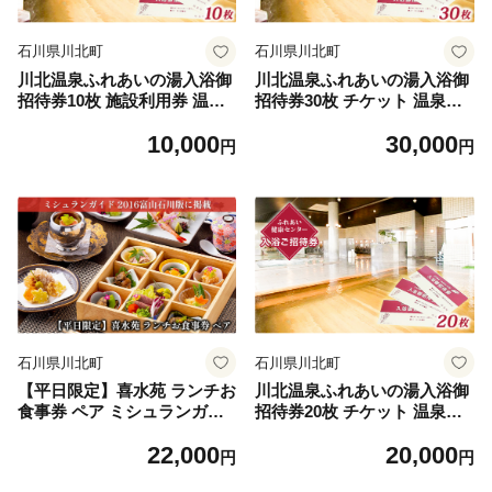
石川県川北町
石川県川北町
川北温泉ふれあいの湯入浴御
川北温泉ふれあいの湯入浴御
招待券10枚 施設利用券 温泉
招待券30枚 チケット 温泉利
チケット 入浴チケット 日帰
用券 回数券 日帰り温泉 施設
10,000
30,000
り温泉 日帰り入浴 温泉施設
観光 塩分強めの温泉 個室 食
円
円
サウナ 水風呂 塩分強め 食事
事 癒し リラックス
読書 ゆっくり過ごせる 休日
休息 観光 日帰り 癒し
石川県川北町
石川県川北町
【平日限定】喜水苑 ランチお
川北温泉ふれあいの湯入浴御
食事券 ペア ミシュランガイ
招待券20枚 チケット 温泉利
ド 2016年富山石川版掲載 チ
用券 温泉チケット
22,000
20,000
ケット 旬の食材 厳選素材 加
円
円
賀会席料理 カニ会席 創作料