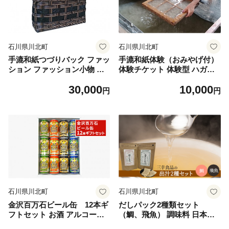
石川県川北町
石川県川北町
手漉和紙つづりバック ファッ
手漉和紙体験（おみやげ付）
ション ファッション小物 女
体験チケット 体験型 ハガキ
性用 レディース 男性用 メン
色紙 短冊 和紙のおみやげ付
30,000
10,000
ズ カバン 小物 普段使い デイ
伝統 観光 旅行 日帰りお出か
円
円
リー使い 丈夫 軽い 和風 和テ
け 体験施設 体験教室 学び 女
イスト 荷物入れ 持ち運び 黒
子旅 大人 休日 作る 造る 制
ブラック
作
石川県川北町
石川県川北町
金沢百万石ビール缶 12本ギ
だしパック2種類セット
フトセット お酒 アルコール
（鯛、飛魚） 調味料 日本料
缶ビール 飲み比べ 飲み比べ
理 和食 ベース お出汁 魚介出