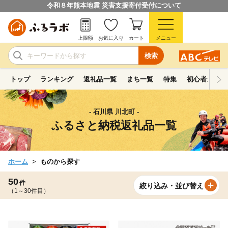
令和８年熊本地震 災害支援寄付受付について
上限額
お気に入り
カート
メニュー
検索
トップ
ランキング
返礼品一覧
まち一覧
特集
初心者ガイド
- 石川県 川北町 -
ふるさと納税返礼品一覧
ホーム
ものから探す
50
件
絞り込み・並び替え
（1～30件目）