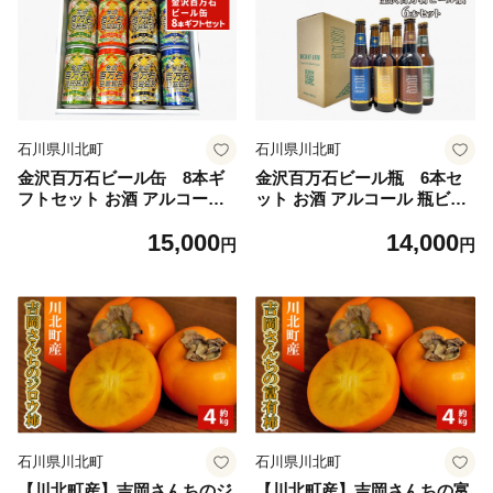
石川県川北町
石川県川北町
金沢百万石ビール缶 8本ギ
金沢百万石ビール瓶 6本セ
フトセット お酒 アルコール
ット お酒 アルコール 瓶ビー
缶ビール 飲み比べ 飲み比べ
ル 飲み比べ 飲み比べセット
15,000
14,000
セット ペールエール 自家製
ペールエール 自家製六条大麦
円
円
六条大麦 爽やか コク 苦み コ
爽やか コク 苦み コシヒカリ
シヒカリエール まろやか の
エール まろやか のみやすい
みやすい ダークエール 焙煎
ダークエール 焙煎麦芽 調和
麦芽 調和
石川県川北町
石川県川北町
【川北町産】吉岡さんちのジ
【川北町産】吉岡さんちの富