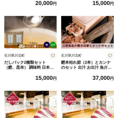
20,000
15,000
セット 県内産大麦 六条大麦
汁 化学調味料無添加 国産連
円
円
高ギャバ製法 ペールエール
子鯛 上品 風味豊か 鯛だし 炊
コシヒカリ エールダークエー
き込みご飯 だし茶づけ 飛魚
ル 晩酌 家飲み 宅飲み
出汁 煮物 風味 香り 食品
石川県川北町
石川県川北町
だしパック2種類セット
鰹本枯れ節（2本）とカンナ
（鰹、昆布） 調味料 日本料
のセット 出汁 お出汁 魚介出
理 和食 ベース お出汁 魚介出
汁 かつおだし 最高級品 削り
15,000
37,000
汁 風味 香り 食品 化学調味料
たて 削りたての香り かつお
円
円
無添加 鰹出汁 お吸い物 煮物
ぶし そのまま 出汁用 自分で
昆布出汁 クセがない 上品 繊
削る 本格的 調理器具 削り節
細 昆布茶 鍋料理
削り器具