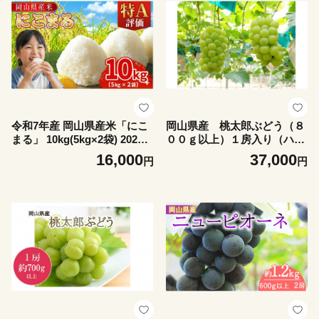
令和7年産 岡山県産米「にこ
岡山県産 桃太郎ぶどう（８
まる」 10kg(5kg×2袋) 2026
００ｇ以上）１房入り（ハッ
年6月発送 SS-016-0706-16k
クルベリーフィン）
16,000
37,000
円
円