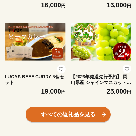
年8月発送 SS-016-0708-16k
年7月発送 SS-016-0707-16k
16,000
16,000
円
円
LUCAS BEEF CURRY 5個セ
【2026年発送先行予約】 岡
ット
山県産 シャインマスカット
約2kg（3房～5房） 家庭用 訳
19,000
25,000
円
円
あり / 岡山 岡山県 人気 葡萄
ぶどう 果物 特選 フルーツ ぶ
どう 先行予約 2kg 特選 2.0 2
キロ 2房 3房 4房 2026年9月
すべての返礼品を見る
～10月 受付順に発送予定