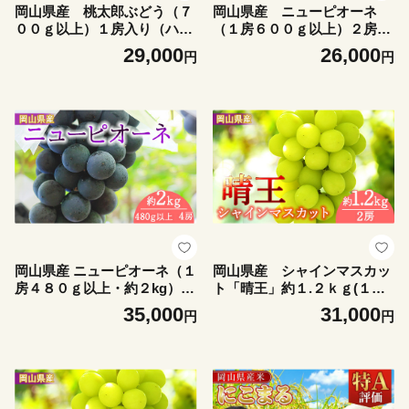
岡山県産 桃太郎ぶどう（７
岡山県産 ニューピオーネ
００ｇ以上）１房入り（ハッ
（１房６００ｇ以上）２房入
クルベリーフィン）
り（ハックルベリーフィン）
29,000
26,000
円
円
岡山県産 ニューピオーネ（１
岡山県産 シャインマスカッ
房４８０ｇ以上・約２kg）４
ト「晴王」約１.２ｋｇ(１房
房入り（ハックルベリーフィ
６００ｇ以上）２房入り（ハ
35,000
31,000
円
円
ン）
ックルベリーフィン）