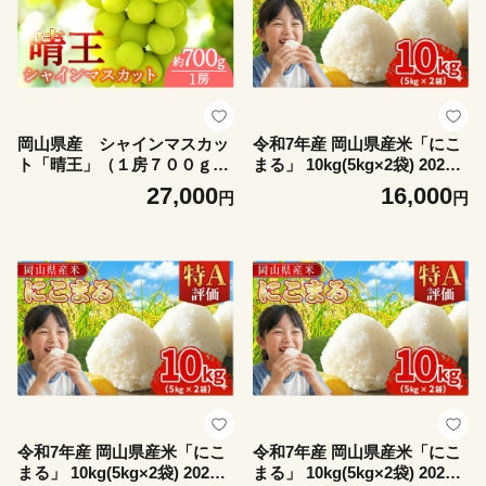
岡山県産 シャインマスカッ
令和7年産 岡山県産米「にこ
ト「晴王」（１房７００ｇ以
まる」 10kg(5kg×2袋) 2026
上）１房入り （ハックルベリ
年9月発送 SS-016-0709-16k
27,000
16,000
円
円
ーフィン）
令和7年産 岡山県産米「にこ
令和7年産 岡山県産米「にこ
まる」 10kg(5kg×2袋) 2026
まる」 10kg(5kg×2袋) 2026