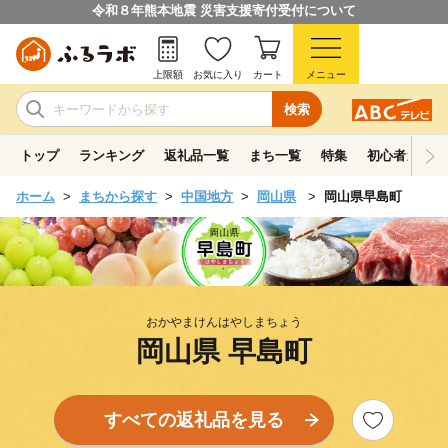
令和８年熊本地震 災害支援寄付受付について
上限額
お気に入り
カート
メニュー
検索
トップ
ランキング
返礼品一覧
まち一覧
特集
初心者ガイド
ホーム
まちから探す
中国地方
岡山県
岡山県早島町
おかやまけんはやしまちょう
岡山県 早島町
すべての返礼品を見る