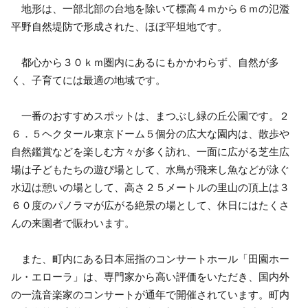
地形は、一部北部の台地を除いて標高４ｍから６ｍの氾濫
平野自然堤防で形成された、ほぼ平坦地です。
都心から３０ｋｍ圏内にあるにもかかわらず、自然が多
く、子育てには最適の地域です。
一番のおすすめスポットは、まつぶし緑の丘公園です。２
６．５ヘクタール東京ドーム５個分の広大な園内は、散歩や
自然鑑賞などを楽しむ方々が多く訪れ、一面に広がる芝生広
場は子どもたちの遊び場として、水鳥が飛来し魚などが泳ぐ
水辺は憩いの場として、高さ２５メートルの里山の頂上は３
６０度のパノラマが広がる絶景の場として、休日にはたくさ
んの来園者で賑わいます。
また、町内にある日本屈指のコンサートホール「田園ホー
ル・エローラ」は、専門家から高い評価をいただき、国内外
の一流音楽家のコンサートが通年で開催されています。町内