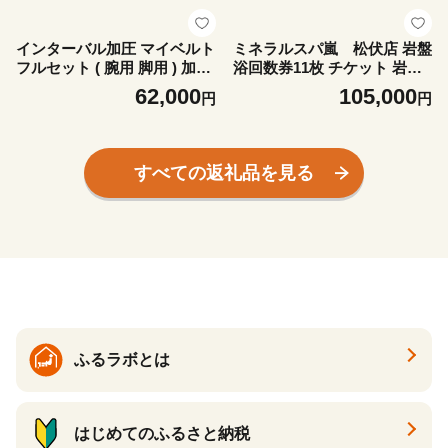
インターバル加圧 マイベルト
ミネラルスパ嵐 松伏店 岩盤
フルセット ( 腕用 脚用 ) 加圧
浴回数券11枚 チケット 岩盤
ベルト 埼玉県 松伏町 S
浴チケット 15種類の薬石 老
62,000
105,000
円
円
廃物排出 健康法 温熱療法 免
疫力 治癒力 天然温泉の効能
すべての返礼品を見る
ふるラボとは
はじめてのふるさと納税