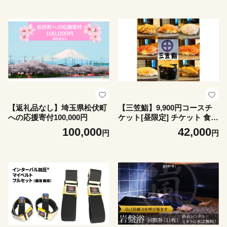
【返礼品なし】埼玉県松伏町
【三笠鮨】9,900円コースチ
への応援寄付100,000円
ケット[昼限定] チケット 食事
券 鮨 寿司 すし ランチ 埼玉
100,000
42,000
円
円
松伏町