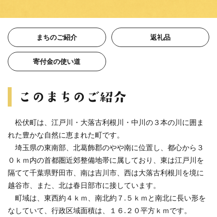
まちのご紹介
返礼品
寄付金の使い道
松伏町は、江戸川・大落古利根川・中川の３本の川に囲ま
れた豊かな自然に恵まれた町です。
埼玉県の東南部、北葛飾郡のやや南に位置し、都心から３
０ｋｍ内の首都圏近郊整備地帯に属しており、東は江戸川を
隔てて千葉県野田市、南は吉川市、西は大落古利根川を境に
越谷市、また、北は春日部市に接しています。
町域は、東西約４ｋｍ、南北約７.５ｋｍと南北に長い形を
なしていて、行政区域面積は、１６.２０平方ｋｍです。