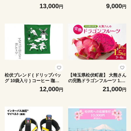
13,000
9,000
円
円
松伏ブレンド ( ドリップバッ
【埼玉県松伏町産】 大熊さん
グ 10袋入り ) コーヒー 珈琲
の完熟ドラゴンフルーツ 1.2k
ブレンド 飲みやすい DIPタイ
g～1.5kg (3玉～4玉) 果物 く
12,000
21,000
円
円
プ
だもの フルーツ 完熟 ドラゴ
ンフルーツ