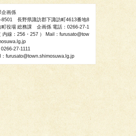
課企画係
3-8501 長野県諏訪郡下諏訪町4613番地8
町役場 総務課 企画係 電話：0266-27-1
（ 内線：256・257 ） Mail：furusato@tow
mosuwa.lg.jp
0266-27-1111
l：furusato@town.shimosuwa.lg.jp