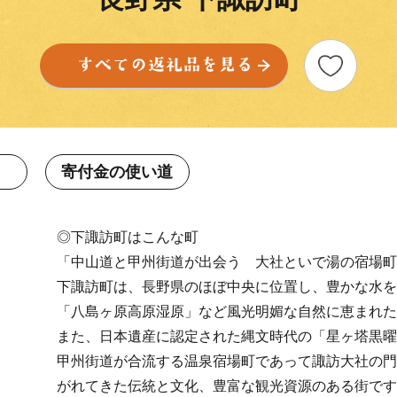
寄付金の使い道
◎下諏訪町はこんな町
「中山道と甲州街道が出会う 大社といで湯の宿場町
下諏訪町は、長野県のほぼ中央に位置し、豊かな水を
「八島ヶ原高原湿原」など風光明媚な自然に恵まれた
また、日本遺産に認定された縄文時代の「星ヶ塔黒曜
甲州街道が合流する温泉宿場町であって諏訪大社の門
がれてきた伝統と文化、豊富な観光資源のある街です