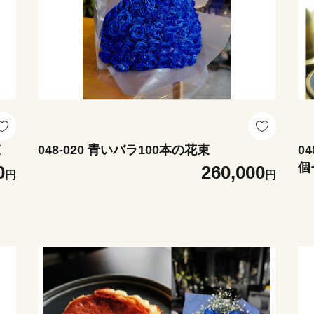
束
048-020 青いバラ100本の花束
0
個
0
260,000
円
円