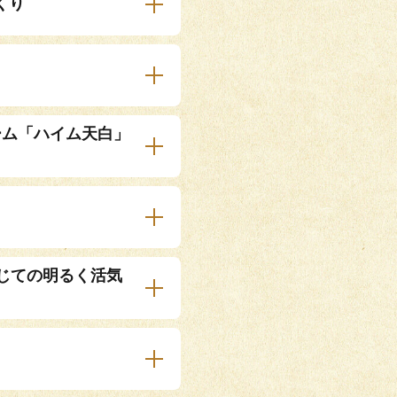
くり
ーム「ハイム天白」
じての明るく活気