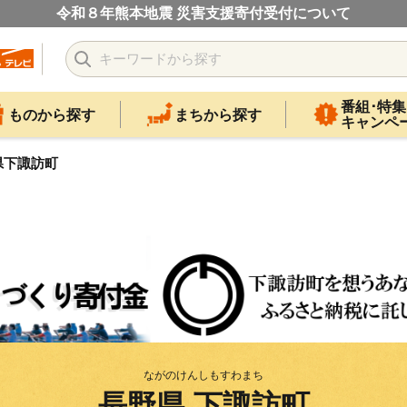
令和８年熊本地震 災害支援寄付受付について
番組･特集
ものから探す
まちから探す
キャンペ
県下諏訪町
ながのけんしもすわまち
長野県 下諏訪町