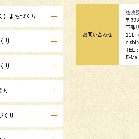
総務
く）まちづくり
〒39
下諏訪
お問い合わせ
111 
くり
n.shi
TEL：
E-Mai
くり
くり
づくり