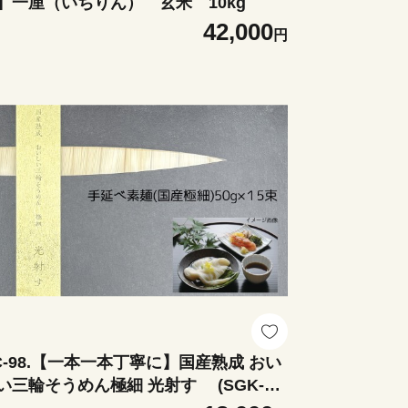
】一厘（いちりん） 玄米 10kg
42,000
円
C-98.【一本一本丁寧に】国産熟成 おい
い三輪そうめん極細 光射す (SGK-30