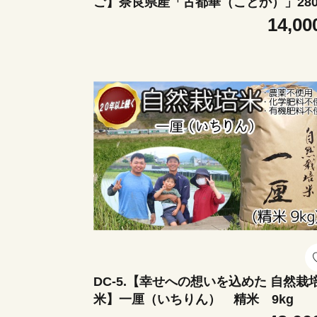
ご】奈良県産「古都華（ことか）」28
×2パック／12月発送
14,00
DC-5.【幸せへの想いを込めた 自然栽
米】一厘（いちりん） 精米 9kg