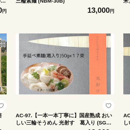
0ｇ
三輪素麺 (NBM-30B)
米
0
13,000
円
円
培
AC-97.【一本一本丁寧に】国産熟成 おい
A
しい三輪そうめん 光射す 葛入り (SGK-
し