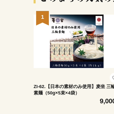
1
ZI-62.【日本の素材のみ使用】麦坐 三
素麺（50g×5束×4袋）
9,00