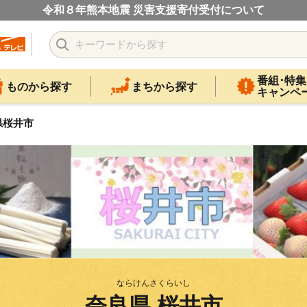
令和８年熊本地震 災害支援寄付受付について
番組･特集
ものから探す
まちから探す
キャンペ
県桜井市
ならけんさくらいし
奈良県 桜井市