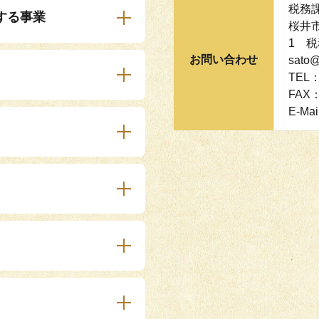
税務
する事業
桜井
1 税務
お問い合わせ
sato@
TEL：
FAX：
E-Mai