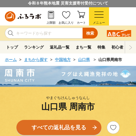
令和８年熊本地震 災害支援寄付受付について
上限額
お気に入り
カート
メニュー
検索
トップ
ランキング
返礼品一覧
まち一覧
特集
初心者ガイド
ホーム
まちから探す
中国地方
山口県
山口県周南市
やまぐちけんしゅうなんし
山口県 周南市
すべての返礼品を見る