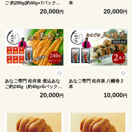
ご 約280g(約40g×7パック）
本
丼タレ7個付
20,000
20,000
円
円
あなご専門 松井泉 煮込あな
あなご専門 松井泉 八幡巻 2
ご約240g（約40g×6パック）
本
丼タレ6個付と八幡巻1本のセ
20,000
10,000
円
円
ット