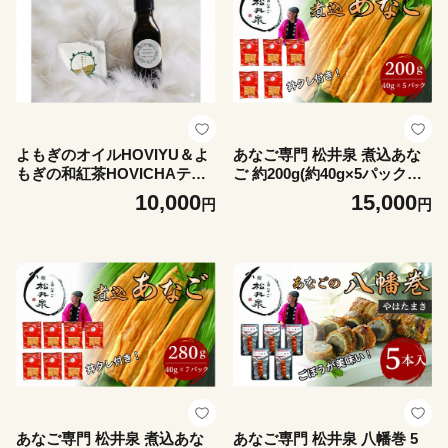
よもぎのオイルHOVIYU＆よ
あなご専門 松井泉 煮込あな
もぎの和紅茶HOVICHAティ
ご 約200g(約40g×5パック）
ーパック1個
丼タレ５個付
10,000
15,000
円
円
あなご専門 松井泉 煮込あな
あなご専門 松井泉 八幡巻 5