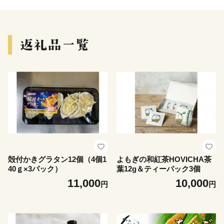
殻付かきグラタン12個（4個1
よもぎの和紅茶HOVICHA茶
40ｇ×3パック）
葉12g＆ティーパック3個
11,000
10,000
円
円