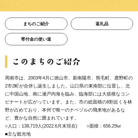
まちのご紹介
返礼品
寄付金の使い道
周南市は、2003年4月に徳山市、新南陽市、熊毛町、鹿野町の
2市2町が合併し誕生しました。山口県の東南部に位置し、北
に中国山地、南に瀬戸内海を臨み、臨海部には大規模なコン
ビナートが広がっています。また、市の総面積の8割近くを林
野が占めており、本州で唯一のナベヅルの飛来地があるな
ど、豊かな自然に囲まれています。
○人口：138,719人(2022.6月末現在) ○面積：656.29㎢
■主な観光地