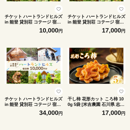
チケット ハートランドヒルズ
チケット ハートランドヒルズ
in 能登 貸別荘 コテージ 宿泊
in 能登 貸別荘 コテージ 宿泊
券 3000円分 [中川商事 石川県
券 5000円分 [中川商事 石川県
10,000
17,000
円
円
志賀町 sk17kxq10002] 宿泊
志賀町 sk17kxq10001] 宿泊
ご宿泊 別荘 北陸 能登 能登半
ご宿泊 別荘 北陸 能登 能登半
島 旅行 観光 旅行
島 旅行 観光 旅行
チケット ハートランドヒルズ
干し柿 花形カット ころ柿 10
in 能登 貸別荘 コテージ 宿泊
0g 5袋 [米吉農園 石川県 志賀
券 1万円分 [中川商事 石川県
町 sk17jkf60002] 干し柿 ほし
34,000
17,000
円
円
志賀町 sk17kxq10000] 宿泊
がき 干柿 枯露柿 柿 かき 果
ご宿泊 別荘 北陸 能登 能登半
物 くだもの ドラフルーツ ふ
島 旅行 観光 旅行
るさと ふるさと納税 小分け