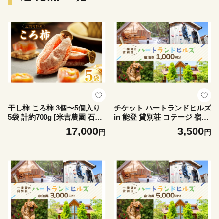
干し柿 ころ柿 3個〜5個入り
チケット ハートランドヒルズ
5袋 計約700g [米吉農園 石川
in 能登 貸別荘 コテージ 宿泊
県 志賀町 sk17jkf60004] 干し
券 1000円分 [中川商事 石川県
17,000
3,500
円
円
柿 ほしがき 干柿 枯露柿 柿
志賀町 sk17kxq10003] 宿泊
かき 果物 くだもの ドラフル
ご宿泊 別荘 北陸 能登 能登半
ーツ ふるさと ふるさと納税
島 旅行 観光 旅行
小分け