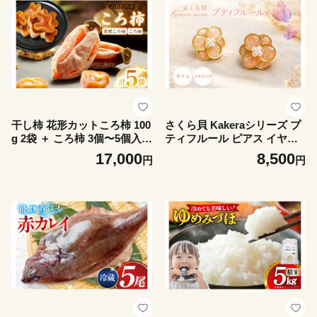
干し柿 花形カットころ柿 100
さくら貝 Kakeraシリーズ プ
g 2袋 ＋ ころ柿 3個〜5個入り
ティフルール ピアス イヤリ
3袋 セット [米吉農園 石川県
ング [Salon nico 石川県 志賀
17,000
8,500
円
円
志賀町 sk17jkf60003] 干し柿
町 sk17jke80007] 桜貝 ピアス
ほしがき 干柿 枯露柿 柿 かき
イヤリング 金属アレルギー
果物 くだもの ドラフルーツ
サージカルステンレス 天然
ふるさと ふるさと納税 小分
素材 ハンドメイド アクセサ
け
リー 1点物 ジュエリー おし
ゃれ かわいい ギフト 贈り物
プレゼント