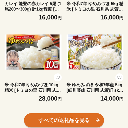
カレイ 能登の赤カレイ 5尾 (1
米 令和7年 ゆめみづほ 5kg 精
尾200〜300g) 計1kg程度 [小
米 [トミヨの里 石川県 志賀町
川水産 石川県 志賀町 sk17bd
sk17jkf10033] 令和7年産 お
16,000
16,000
円
円
m840009] かれい 赤カレイ 魚
米 おこめ コメ こめ kome ご
さかな 魚介類 鮮魚 煮付け 焼
飯 ごはん ゴハン 白米 5キロ
き魚
能登
米 令和7年 ゆめみづほ 10kg
米 ゆめみずほ 令和7年産 5kg
精米 [トミヨの里 石川県 志賀
[細川藤雄 石川県 志賀町 sk17
町 sk17jkf10032] 令和7年産
bpe550000] お米 こめ おこめ
28,000
14,000
円
円
お米 おこめ コメ こめ kome
コメ 精米 白米 ブランド米 20
ご飯 ごはん ゴハン 白米 10キ
25年産 ご飯 ごはん
ロ 能登
すべての返礼品を見る