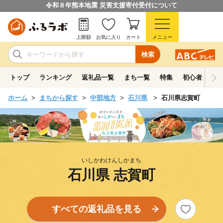
令和８年熊本地震 災害支援寄付受付について
上限額
お気に入り
カート
メニュー
検索
トップ
ランキング
返礼品一覧
まち一覧
特集
初心者ガイド
ホーム
まちから探す
中部地方
石川県
石川県志賀町
いしかわけんしかまち
石川県 志賀町
すべての返礼品を見る