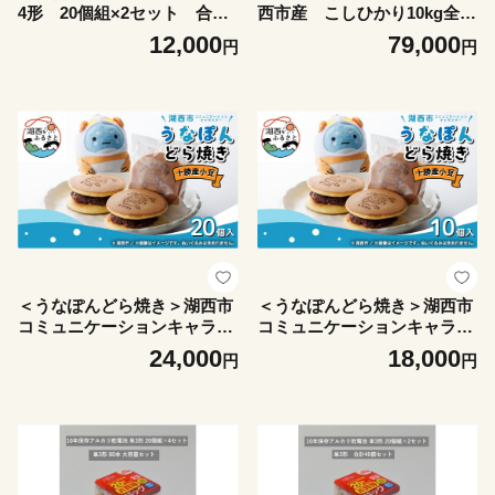
4形 20個組×2セット 合計4
西市産 こしひかり10kg全3
0個【1719939】
回【4089026】
12,000
79,000
円
円
＜うなぽんどら焼き＞湖西市
＜うなぽんどら焼き＞湖西市
コミュニケーションキャラク
コミュニケーションキャラク
ター 20個入【1719911】
ター 10個入【1740442】
24,000
18,000
円
円