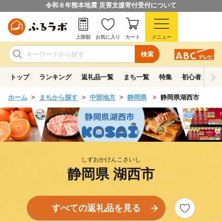
令和８年熊本地震 災害支援寄付受付について
上限額
お気に入り
カート
メニュー
検索
トップ
ランキング
返礼品一覧
まち一覧
特集
初心者ガイド
ホーム
まちから探す
中部地方
静岡県
静岡県湖西市
しずおかけんこさいし
静岡県 湖西市
すべての返礼品を見る