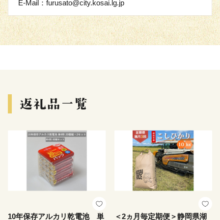
E-Mail：furusato@city.kosai.lg.jp
10年保存アルカリ乾電池 単
＜2ヵ月毎定期便＞静岡県湖