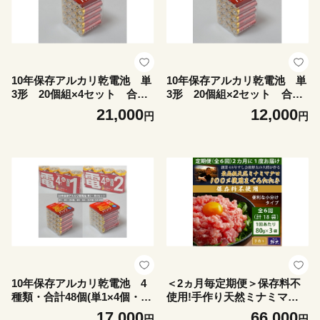
10年保存アルカリ乾電池 単
10年保存アルカリ乾電池 単
3形 20個組×4セット 合計8
3形 20個組×2セット 合計4
0個【1719929】
0個【1719934】
21,000
12,000
円
円
10年保存アルカリ乾電池 4
＜2ヵ月毎定期便＞保存料不
種類・合計48個(単1×4個・単
使用!手作り天然ミナミマグ
2×4個・単3×20個・単4×20
ロ100%まぐろたたき(冷凍80
17,000
66,000
円
円