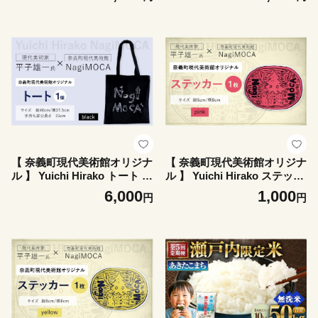
洋服 服 シャツ ファッション
服 服 シャツ ファッション オ
オシャレ コラボレーション
シャレ コラボレーション コ
コラボ ミュージアムグッズ
ラボ ミュージアムグッズ グ
グッズ レディース メンズ 平
ッズ レディース メンズ 平子
子雄一
雄一
【 奈義町現代美術館オリジナ
【 奈義町現代美術館オリジナ
ル 】 Yuichi Hirako トート N
ル 】 Yuichi Hirako ステッカ
agiMOCA black トートバッ
ー NagiMOCA pink ミュージ
6,000
1,000
円
円
グ トートバック バッグ バッ
アムグッズ コラボレーション
ク カバン 鞄 小物入れ 収納
コラボ グッズ 雑貨 日用品 平
ミュージアムグッズ コラボレ
子雄一
ーション コラボ 平子雄一 グ
ッズ 雑貨 メンズ レディース