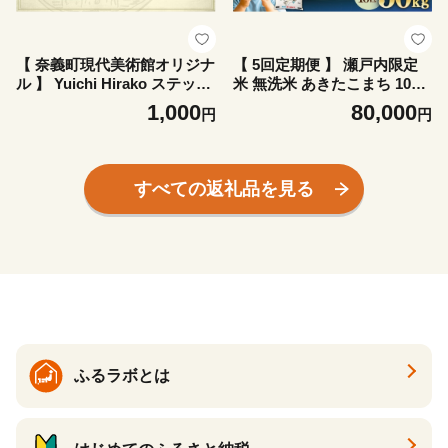
【 奈義町現代美術館オリジナ
【 5回定期便 】 瀬戸内限定
ル 】 Yuichi Hirako ステッカ
米 無洗米 あきたこまち 10kg
ー NagiMOCA yellow ミュー
米 お米 こめ コメ 白米 白飯
1,000
80,000
円
円
ジアムグッズ コラボレーショ
ご飯 飯 おにぎり ブランド米
ン コラボ グッズ 雑貨 日用品
ブランド 定期 定期配送
平子雄一
すべての返礼品を見る
ふるラボとは