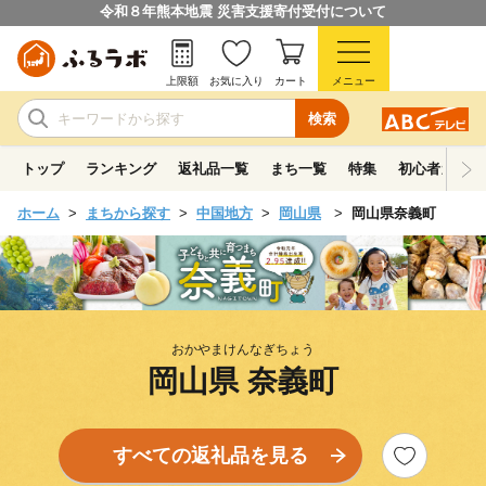
令和８年熊本地震 災害支援寄付受付について
上限額
お気に入り
カート
メニュー
検索
トップ
ランキング
返礼品一覧
まち一覧
特集
初心者ガイド
ホーム
まちから探す
中国地方
岡山県
岡山県奈義町
おかやまけんなぎちょう
岡山県 奈義町
すべての返礼品を見る