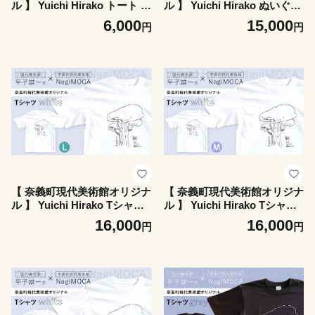
ル 】 Yuichi Hirako トート N
ル 】 Yuichi Hirako ぬいぐる
agiMOCA natural トートバ
みキーホルダー NagiMOCA
6,000
15,000
円
円
ッグ トートバック バッグ バ
キーホルダー ぬいぐるみ キ
ック カバン 鞄 小物入れ 収納
ャラクター コラボ コラボレ
ミュージアムグッズ コラボレ
ーション アクセサリー 雑貨
ーション コラボ 平子雄一 グ
日用品 平子雄一 ミュージア
ッズ 雑貨 メンズ レディース
ムグッズ グッズ
【 奈義町現代美術館オリジナ
【 奈義町現代美術館オリジナ
ル 】 Yuichi Hirako Tシャツ
ル 】 Yuichi Hirako Tシャツ
NagiMOCA white Lサイズ 洋
NagiMOCA white Mサイズ
16,000
16,000
円
円
服 服 シャツ ファッション オ
洋服 服 シャツ ファッション
シャレ コラボレーション コ
オシャレ コラボレーション
ラボ ミュージアムグッズ グ
コラボ ミュージアムグッズ
ッズ レディース メンズ 平子
グッズ レディース メンズ 平
雄一
子雄一