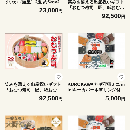
すいか（羅皇）2玉 約5kg×2
笑みを添える出産祝いギフト
「おむつ寿司 匠」紙おむつ
23,000
円
Sサイズ メッセージカード
92,500
円
【無し】
笑みを添える出産祝いギフト
KUROKAWAカギ守猫ミニ m
「おむつ寿司 匠」紙おむつ
iniキーカバー本革リング付き
Sサイズ メッセージカード
カラフル【キャメル】
92,500
5,000
円
円
【有り】