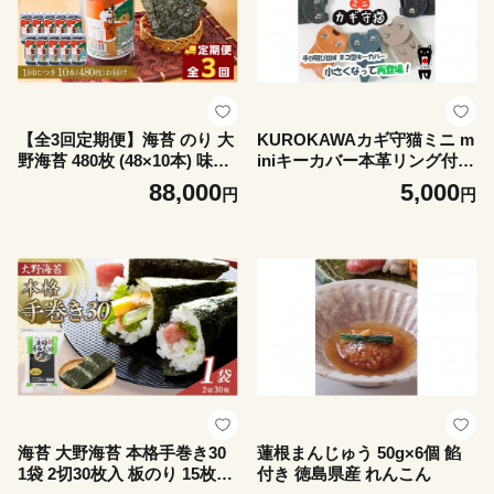
【全3回定期便】海苔 のり 大
KUROKAWAカギ守猫ミニ m
野海苔 480枚 (48×10本) 味付
iniキーカバー本革リング付き
け海苔 味のり
カラフル【ブラック】
88,000
5,000
円
円
海苔 大野海苔 本格手巻き30
蓮根まんじゅう 50g×6個 餡
1袋 2切30枚入 板のり 15枚分
付き 徳島県産 れんこん