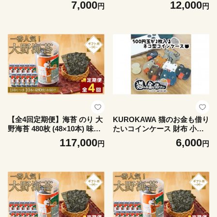
のり 焼きのり 手巻き寿司 お
7,000
12,000
円
円
にぎり
【全4回定期便】海苔 のり 大
KUROKAWA 猫のお金も借り
野海苔 480枚 (48×10本) 味付
たいコインケース 財布 小銭
け海苔 味のり
入れ 本革カラフル【ブラッ
117,000
6,000
円
円
ク】