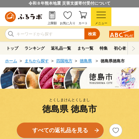
令和８年熊本地震 災害支援寄付受付について
上限額
お気に入り
カート
メニュー
検索
トップ
ランキング
返礼品一覧
まち一覧
特集
初心者ガイド
ホーム
まちから探す
四国地方
徳島県
徳島県徳島市
とくしまけんとくしまし
徳島県 徳島市
すべての返礼品を見る