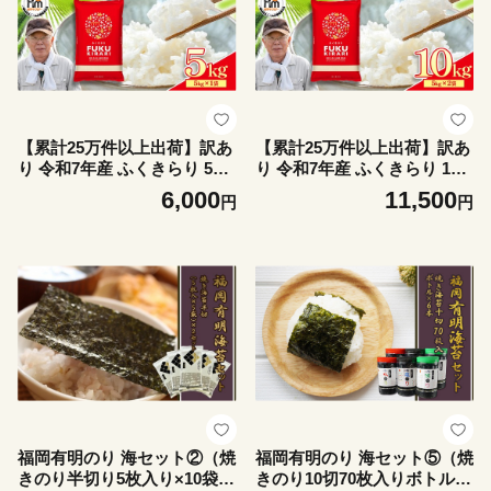
【累計25万件以上出荷】訳あ
【累計25万件以上出荷】訳あ
り 令和7年産 ふくきらり 5kg
り 令和7年産 ふくきらり 10k
複数原料米 福岡県 赤村 白米
g 複数原料米 福岡県 赤村 白
6,000
11,500
円
円
精米 国産 限定 ごはん ご飯
米 精米 国産 限定 ごはん ご
白飯 米 5kg お米 ふるさと人
飯 白飯 米 10kg お米 ふるさ
気 ランキング (品番:3X5R7)
と人気 ランキング (品番:3X4
R7)
福岡有明のり 海セット②（焼
福岡有明のり 海セット⑤（焼
きのり半切り5枚入り×10袋）
きのり10切70枚入りボトル×6