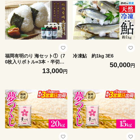
福岡有明のり 海セット①（7
冷凍鮎 約1kg 3E6
0枚入りボトル×3本・半切り5
50,000
円
枚入り×8袋） 2A1-S
13,000
円