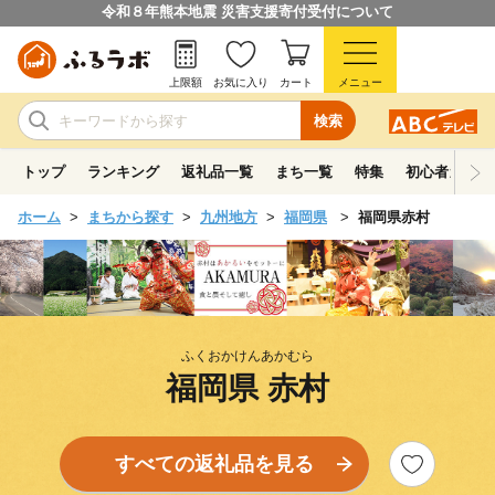
令和８年熊本地震 災害支援寄付受付について
上限額
お気に入り
カート
メニュー
検索
トップ
ランキング
返礼品一覧
まち一覧
特集
初心者ガイド
ホーム
まちから探す
九州地方
福岡県
福岡県赤村
ふくおかけんあかむら
福岡県 赤村
すべての返礼品を見る