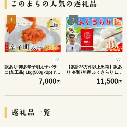
1
2
訳あり!博多辛子明太子バラ
【累計25万件以上出荷】訳あ
コ(加工品) 1kg(500g×2p) Y48
り 令和7年産 ふくきらり 10k
-S
g 複数原料米 福岡県 赤村 白
7,000
11,500
円
円
米 精米 国産 限定 ごはん ご
飯 白飯 米 10kg お米 ふるさ
と人気 ランキング (品番:3X4
R7)