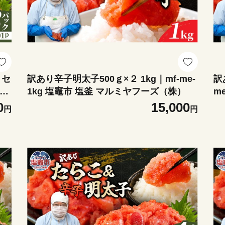
》セ
訳あり辛子明太子500ｇ×２ 1kg｜mf-me-
訳
b-
1kg 塩竈市 塩釜 マルミヤフーズ（株）
m
（
0
15,000
円
円