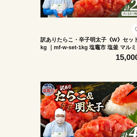
訳ありたらこ・辛子明太子《W》セット
kg ｜mf-w-set-1kg 塩竈市 塩釜 マル
フーズ（株）
15,00