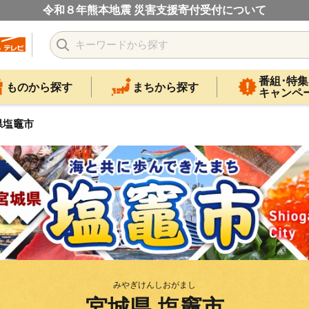
令和８年熊本地震 災害支援寄付受付について
番組･特集
ものから探す
まちから探す
キャンペ
県塩竈市
みやぎけんしおがまし
宮城県 塩竈市