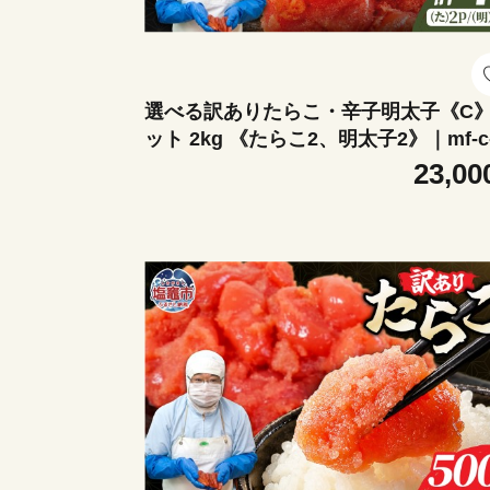
選べる訳ありたらこ・辛子明太子《C
ット 2kg 《たらこ2、明太子2》｜mf-c
et-2kg 塩竈市 塩釜 マルミヤフーズ（
23,00