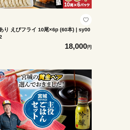
り えびフライ 10尾×6p (60本) | sy00
2
18,000
円