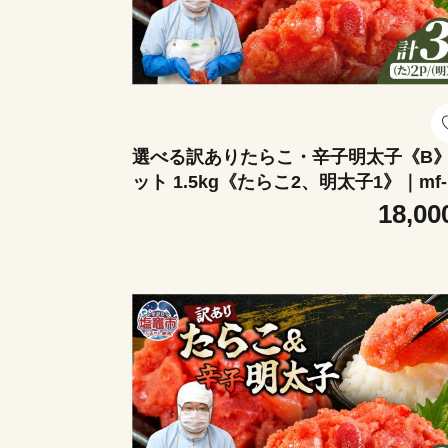
選べる訳ありたらこ・辛子明太子《B
ット 1.5kg《たらこ2、明太子1》｜mf-
set-1500g 塩竈市 塩釜 マルミヤフーズ
18,00
（株）