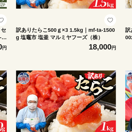
》セ
訳ありたらこ500ｇ×3 1.5kg｜mf-ta-1500
訳あ
-s
g 塩竈市 塩釜 マルミヤフーズ（株）
00
株）
0
18,000
円
円