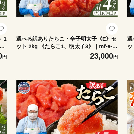
 1
選べる訳ありたらこ・辛子明太子《E》セ
選
ミヤ
ット 2kg 《たらこ1、明太子3》｜mf-e-s
ッ
et-2kg 塩竈市 塩釜 マルミヤフーズ（株）
e
0
23,000
円
円