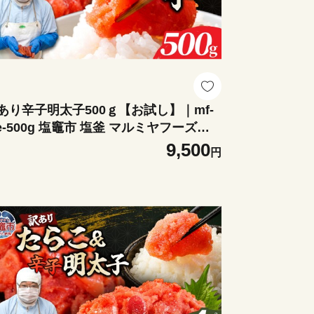
あり辛子明太子500ｇ【お試し】｜mf-
e-500g 塩竈市 塩釜 マルミヤフーズ
株）
9,500
円