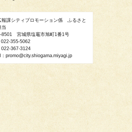
広報課シティプロモーション係 ふるさと
担当
5-8501 宮城県塩竈市旭町1番1号
022-355-5062
022-367-3124
l：promo@city.shiogama.miyagi.jp