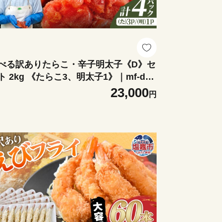
べる訳ありたらこ・辛子明太子《D》セ
ト 2kg 《たらこ3、明太子1》｜mf-d-s
t-2kg 塩竈市 塩釜 マルミヤフーズ（株）
23,000
円