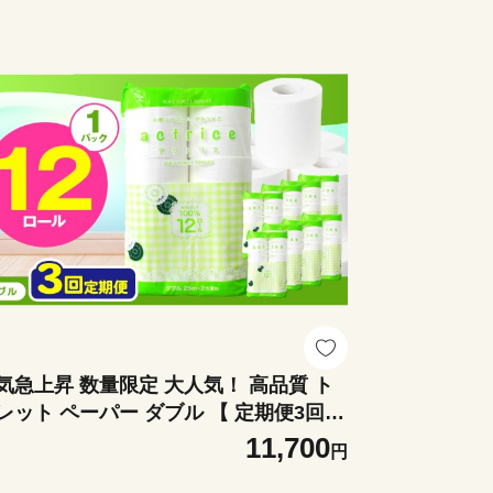
気急上昇 数量限定 大人気！ 高品質 ト
レット ペーパー ダブル 【 定期便3回
12ロール入り 1パック ｜ トイレットペ
11,700
円
さしい 肌触り 日用品 ふる