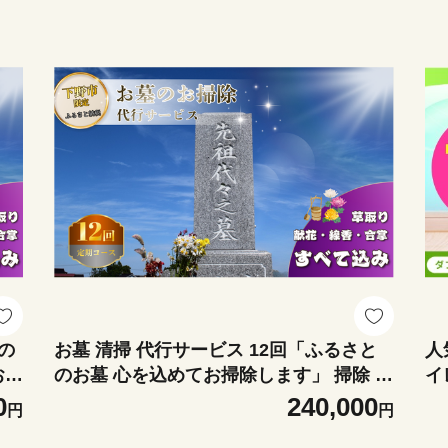
 ま
の
お墓 清掃 代行サービス 12回「ふるさと
人
お掃
のお墓 心を込めてお掃除します」 掃除 お
イ
掃除 代行 栃木県 しもつけ市 下野市
】 
0
240,000
円
円
ーパー 天然 や