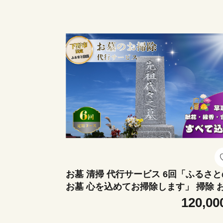
ーパー 天然 やさしい 肌触り 日用品 ふる
さと 納税 常備品 消耗品 生活用品 雑貨
とめ買い 大容量 下野市
お墓 清掃 代行サービス 6回「ふるさと
お墓 心を込めてお掃除します」 掃除 
除 代行 栃木県 しもつけ市 下野市
120,00