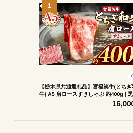
1
【栃木県共通返礼品】宮福笑牛(とちぎ
牛) A5 肩ロースすきしゃぶ 約400g | 黒毛
和牛 牛肉 焼肉 とろける 霜降り 赤身 
16,00
落とし ふるさと 納税 イチオシ おすす
栃木県 栃木県産 下野市