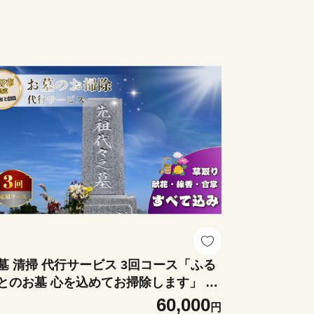
墓 清掃 代行サービス 3回コース「ふる
とのお墓 心を込めてお掃除します」 掃
除 お掃除 代行 栃木県 しもつけ市 下野市
60,000
円