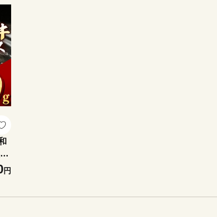
和
切り
0
円
め