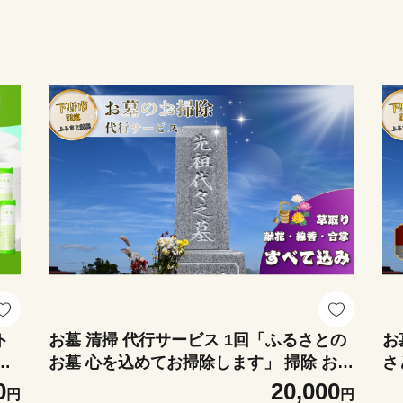
ト
お墓 清掃 代行サービス 1回「ふるさとの
お
回
お墓 心を込めてお掃除します」 掃除 お掃
さ
除 代行 栃木県 しもつけ市 下野市
0
20,000
円
円