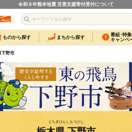
令和８年熊本地震 災害支援寄付受付について
番組･特集
ものから探す
まちから探す
キャンペ
県下野市
とちぎけんしもつけし
栃木県 下野市